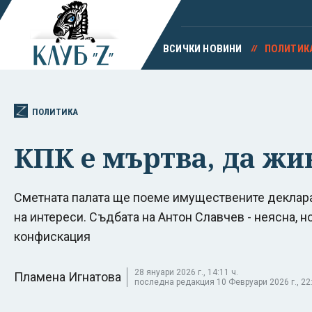
ВСИЧКИ НОВИНИ
ПОЛИТИК
ПОЛИТИКА
КПК е мъртва, да жи
Сметната палата ще поеме имуществените деклара
на интереси. Съдбата на Антон Славчев - неясна, н
конфискация
28 януари 2026 г., 14:11 ч.
Пламена Игнатова
последна редакция 10 Февруари 2026 г., 22: