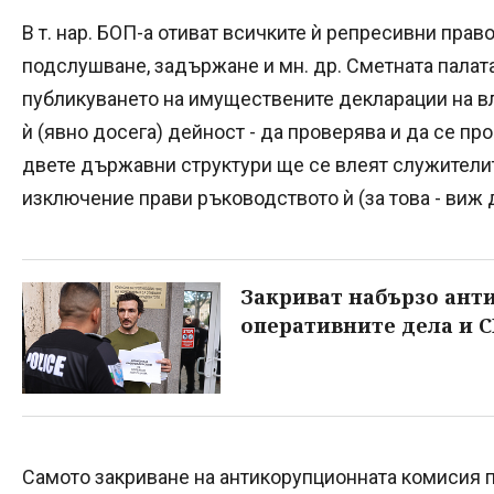
В т. нар. БОП-а отиват всичките ѝ репресивни право
подслушване, задържане и мн. др. Сметната палат
публикуването на имуществените декларации на в
ѝ (явно досега) дейност - да проверява и да се пр
двете държавни структури ще се влеят служителит
изключение прави ръководството ѝ (за това - виж 
Закриват набързо ант
оперативните дела и С
Самото закриване на антикорупционната комисия пъ