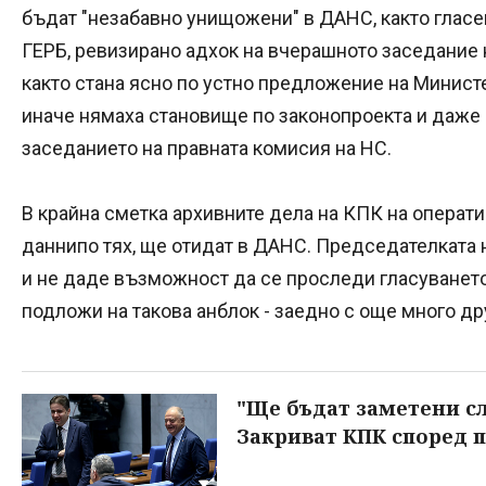
бъдат "незабавно унищожени" в ДАНС, както глас
ГЕРБ, ревизирано адхок на вчерашното заседание 
както стана ясно по устно предложение на Минист
иначе нямаха становище по законопроекта и даже 
заседанието на правната комисия на НС.
В крайна сметка архивните дела на КПК на операти
даннипо тях, ще отидат в ДАНС. Председателката 
и не даде възможност да се проследи гласуването 
подложи на такова анблок - заедно с още много др
"Ще бъдат заметени сл
Закриват КПК според 