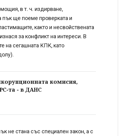
мощия, в т. ч. издирване,
а пък ще поеме проверката и
ластимащите, както и несвойствената
оизнася за конфликт на интереси. В
е на сегашната КПК, като
долу).
икорупционната комисия,
РС-та - в ДАНС
к не стана със специален закон, а с