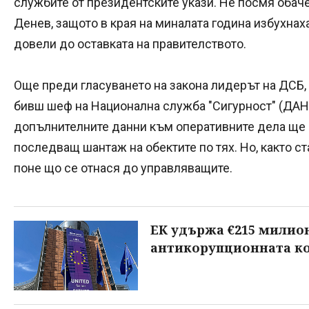
службите от президентските укази. Не посмя обач
Денев, защото в края на миналата година избухнах
довели до оставката на правителството.
Още преди гласуването на закона лидерът на ДСБ,
бивш шеф на Национална служба "Сигурност" (ДАН
допълнителните данни към оперативните дела ще 
последващ шантаж на обектите по тях. Но, както ста
поне що се отнася до управляващите.
ЕК удържа €215 милион
антикорупционната к