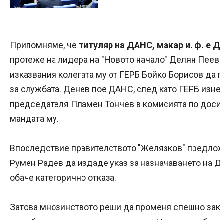
Припомняме, че
титуляр на ДАНС, макар и. ф. е 
протеже на лидера на "Новото начало" Делян Пеев
изказвания колегата му от ГЕРБ Бойко Борисов да
за службата. Денев пое ДАНС, след като ГЕРБ изн
председателя Пламен Тончев в комисията по досие
мандата му.
Впоследствие правителството "Желязков" предло
Румен Радев да издаде указ за назначаването на Д
обаче категорично отказа.
Затова мнозинството реши да променя спешно зако