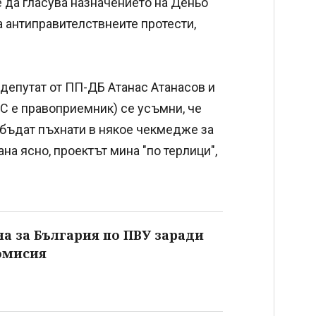
е да гласува назначението на Деньо
а антиправителствнеите протести,
 депутат от ПП-ДБ Атанас Атанасов и
С е правоприемник) се усъмни, че
бъдат пъхнати в някое чекмедже за
на ясно, проектът мина "по терлици",
а за България по ПВУ заради
омисия