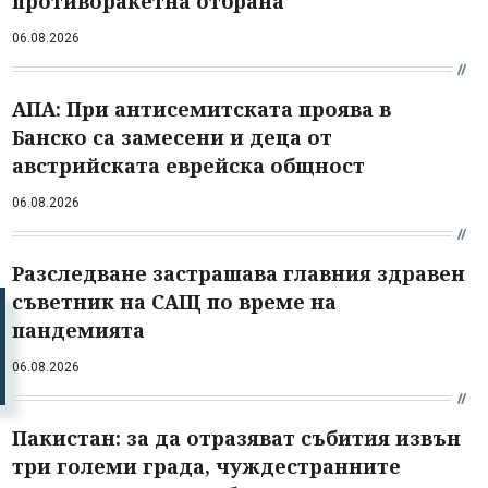
противоракетна отбрана
06.08.2026
АПА: При антисемитската проява в
Банско са замесени и деца от
австрийската еврейска общност
06.08.2026
Разследване застрашава главния здравен
съветник на САЩ по време на
пандемията
06.08.2026
Пакистан: за да отразяват събития извън
три големи града, чуждестранните