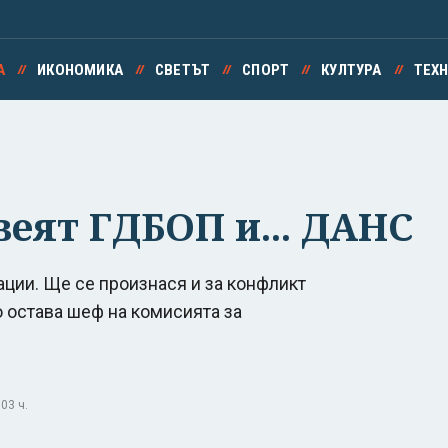
А
ИКОНОМИКА
СВЕТЪТ
СПОРТ
КУЛТУРА
ТЕХ
веят ГДБОП и... ДАНС
ции. Ще се произнася и за конфликт
о остава шеф на комисията за
03 ч.