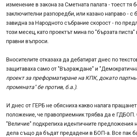
изменение в закона за Сметната палата - тоест тя б
заключителни разпоредби, или казано направо - с 
завидна за Народното събрание скорост - по пред
този месец, като проектът мина по "бързата писта" 
правни въпроси.
Вносителите отказаха да дебатират днес по текст
защитаваха само от "Възраждане" и "Демократична
проект за преформатиране на КПК, докато партн
промяната" бе против, б.а.)
.
И днес от ГЕРБ не обясниха какво налага пращане
положение, че правоприемник трябва да е ГДБОП.
"Величие" подкрепиха идентичните предложения н
дела също да бъдат предадени в БОП-а. Все пак ба