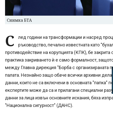
Снимка БТА
С
лед години на трансформации и насред проц
ръководство, печално известната като "буха
противодействие на корупцията (КПК), бе закрита 
практика закриването ѝ е само формалност, защот
между Главна дирекция "Борба с организираната п
палата. Незнайно защо обаче всички архивни дела 
данни, които не са включени в основната "папка" п
експертите може да са и прилагани специални раз
данни за лица извън основните искания, бяха изп
"Национална сигурност" (ДАНС).