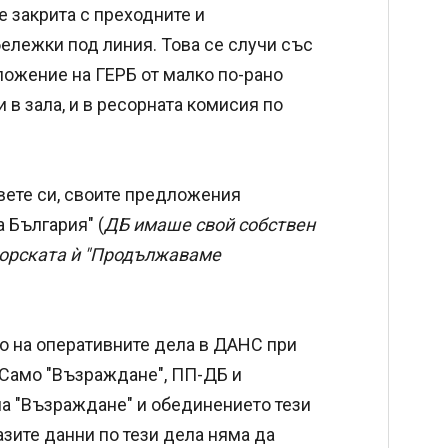
е закрита с преходните и
бележки под линия. Това се случи със
ложение на ГЕРБ от малко по-рано
и в зала, и в ресорната комисия по
овете си, своите предложения
 България" (
ДБ имаше свой собствен
ьорската ѝ "Продължаваме
то на оперативните дела в ДАНС при
 Само "Възраждане", ПП-ДБ и
а "Възраждане" и обединението тези
зите данни по тези дела няма да