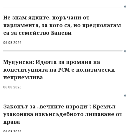
Не знам ядките, поръчани от
парламента, за кого са, но предполагам
са за семейство Баневи
06.08.2026
Муцунски: Идеята за промяна на
конституцията на РСМ е политически
неприемлива
06.08.2026
Законът за „вечните изроди“: Кремъл
узаконява извънсъдебното лишаване от
права
06.08.2026