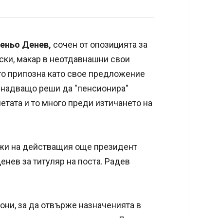
Деньо Денев,
сочен от опозицията за
ски, макар в неотдавнашни свои
 го припозна като свое предложение
енадващо реши да "пенсионира"
тата и то много преди изтичането на
жи на действащия още президент
енев за титуляр на поста. Радев
ни, за да отвърже назначенията в