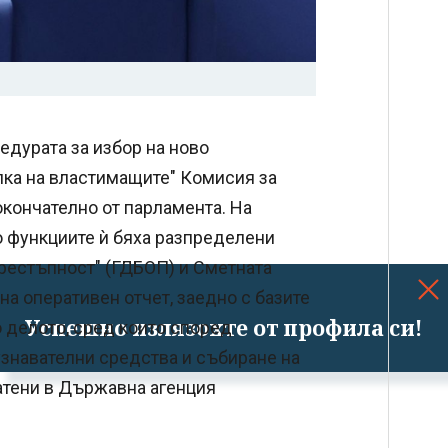
едурата за избор на ново
лка на властимащите" Комисия за
окончателно от парламента. На
о функциите ѝ бяха разпределени
рестъпност" (ГДБОП) и Сметната
на оперативен отчет, заедно с базите
Успешно излязохте от профила си!
о делото, сред които според
узнавателни средства и събиране на
ратени в Държавна агенция