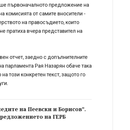
еше първоначалното предложение на
на комисията от самите вносители -
ерството на правосъдието, които
не пратиха вчера представител на
вен отчет, заедно с допълнителните
на парламента Рая Назарян обаче така
на този конкретен текст, защото го
уги.
едите на Пеевски и Борисов".
предложението на ГЕРБ