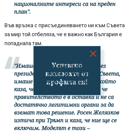
националните интереси са на преден
план".
Във връзка с присъединяването ни към Съвета
за мир той отбеляза, че е важно как България е
попаднала там.
Успешно
"Имаше покана към България през
излязохте от
президента Радев за участие в Съвета,
профила си!
имаше отговор на президента който
каза, че е президент в оставка, че
правителството е в оставка и не са
достатъчно легитимни органи за да
вземат това решение. Росен Желязков
изтича при Тръмп и каза, че ние ще се
включим. Моделът е този –