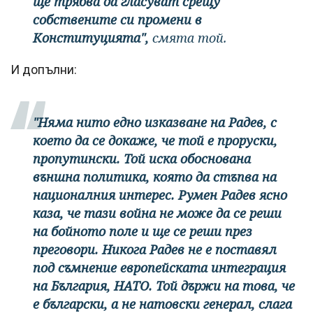
ще трябва да гласуват срещу
собствените си промени в
Конституцията",
смята той.
И допълни:
"Няма нито едно изказване на Радев, с
което да се докаже, че той е проруски,
пропутински. Той иска обоснована
външна политика, която да стъпва на
националния интерес. Румен Радев ясно
каза, че тази война не може да се реши
на бойното поле и ще се реши през
преговори. Никога Радев не е поставял
под съмнение европейската интеграция
на България, НАТО. Той държи на това, че
е български, а не натовски генерал, слага