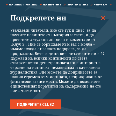
ВСИЧКИ НОВИНИ
ПОЛИТИКА
ИКОНОМИКА
СВЕТЪТ
Подкрепете ни
СПОРТ
КУЛТУРА
ТЕХНОЛОГИИ
КАЛЕЙДОСКОП
МНЕНИЯ
Уважаеми читатели, вие сте тук и днес, за да
научите новините от България и света, и да
прочетете актуални анализи и коментари от
„Клуб Z“. Ние се обръщаме към вас с молба –
имаме нужда от вашата подкрепа, за да
продължим. Вече години вие, читателите ни в 97
Общи условия
Политика за поверителност
държави на всички континенти по света,
отваряте всеки ден страницата ни в интернет в
Реклама
Партньори
Контакти
За Клуб Z
търсене на истинска, независима и качествена
Екип
Подкрепете ни
журналистика. Вие можете да допринесете за
нашия стремеж към истината, неприкривана от
финансови зависимости. Можете да помогнете
единственият поръчител на съдържание да сте
Издател на www.clubz.bg е „Клуб Зебра Медия“ ЕООД, София, ул. "Алеко
вие – читателите.
Константинов" 3. Всички права запазени 2026 „Клуб Зебра Медия“
ЕООД.
Препечатването на материали, снимки и видео от www.clubz.bg без
разрешение ще бъде преследвано по съдебен път, съгласно
ПОДКРЕПЕТЕ CLUBZ
ОБЩИТЕ УСЛОВИЯ