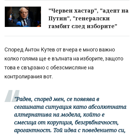
"Червен хастар", "адепт на
Путин", "генералски
гамбит след изборите"
Според Антон Кутев от вчера е много важно
колко голяма ще е вълната на изборите, защото
това е свързано с обезсмисляне на
контролирания вот.
"Радев, според мен, се появява в
сегашната ситуация като абсолютната
алтернатива на модела, който е
смесица от корупция, безгръбначност,
арогантност. Той идва с поведението си,