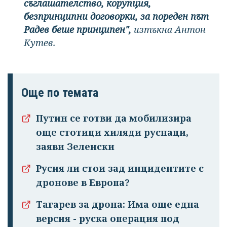
съглашателство, корупция,
безпринципни договорки, за пореден път
Радев беше принципен",
изтъкна Антон
Кутев.
Още по темата
Путин се готви да мобилизира
още стотици хиляди руснаци,
заяви Зеленски
Русия ли стои зад инцидентите с
дронове в Европа?
Тагарев за дрона: Има още една
версия - руска операция под