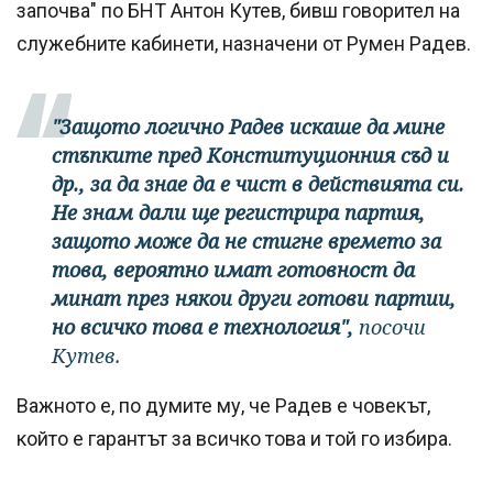
започва" по БНТ Антон Кутев, бивш говорител на
служебните кабинети, назначени от Румен Радев.
"Защото логично Радев искаше да мине
стъпките пред Конституционния съд и
др., за да знае да е чист в действията си.
Не знам дали ще регистрира партия,
защото може да не стигне времето за
това, вероятно имат готовност да
минат през някои други готови партии,
но всичко това е технология",
посочи
Кутев.
Важното е, по думите му, че Радев е човекът,
който е гарантът за всичко това и той го избира.