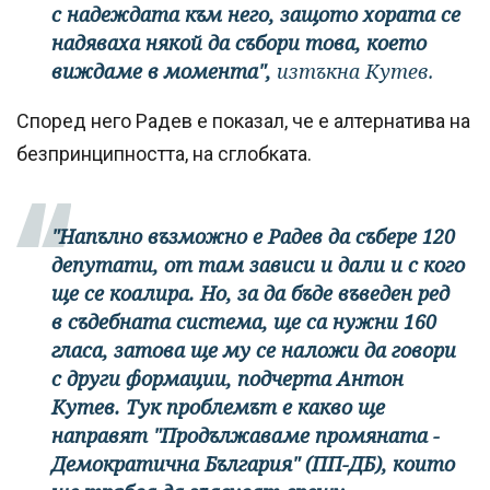
с надеждата към него, защото хората се
надяваха някой да събори това, което
виждаме в момента",
изтъкна Кутев.
Според него Радев е показал, че е алтернатива на
безпринципността, на сглобката.
"Напълно възможно е Радев да събере 120
депутати, от там зависи и дали и с кого
ще се коалира. Но, за да бъде въведен ред
в съдебната система, ще са нужни 160
гласа, затова ще му се наложи да говори
с други формации, подчерта Антон
Кутев. Тук проблемът е какво ще
направят "Продължаваме промяната -
Демократична България" (ПП-ДБ), които