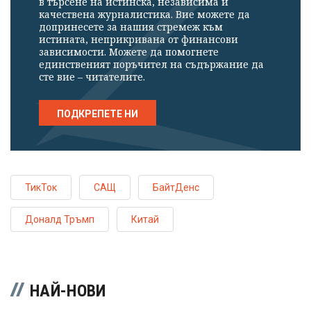
в търсене на истинска, независима и
качествена журналистика. Вие можете да
допринесете за нашия стремеж към
истината, неприкривана от финансови
зависимости. Можете да помогнете
единственият поръчител на съдържание да
сте вие – читателите.
ПОДКРЕПЕТЕ НИ
ТикТок
САЩ
БайтДенс
Доналд Тръмп
Китай
НАЙ-НОВИ