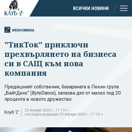
ВСИЧКИ НОВИНИ
ИКОНОМИКА
"ТикТок" приключи
прехвърлянето на бизнеса
си в САЩ към нова
компания
Предишният собственик, базираната в Пекин група
„БайтДенс“ (ByteDance), запазва дял от малко под 20
процента в новото дружество
23 януари 2026 г., 11:13 ч.
Клуб 'Z'
последна редакция 23 януари 2026 г., 11:13 ч.