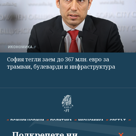
ИКОНОМИКА
София тегли заем до 367 млн. евро за
трамваи, булеварди и инфраструктура
ВСИЧКИ НОВИНИ
ПОЛИТИКА
ИКОНОМИКА
СВЕТЪТ
Подкрепете ни
СПОРТ
КУЛТУРА
ТЕХНОЛОГИИ
КАЛЕЙДОСКОП