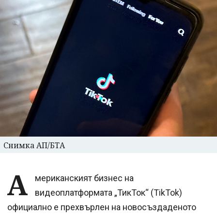
Снимка АП/БТА
А
мериканският бизнес на
видеоплатформата „ТикТок“ (TikTok)
официално е прехвърлен на новосъздаденото