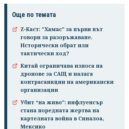
Още по темата
Z-Каст: "Хамас" за първи път
говори за разоръжаване.
Исторически обрат или
тактически ход?
Китай ограничава износа на
дронове за САЩ и налага
контрасанкции на американски
организации
Убит “на живо”: инфлуенсър
стана поредната жертва на
Успешно
картелната война в Синалоа,
излязохте от
Мексико