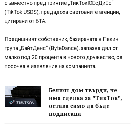
съвместно предприятие „ТикТокЮЕсДиЕс“
(TikTok USDS), предадоха световните агенции,
цитирани от БТА.
Предишният собственик, базираната в Пекин
група „БайтДенс“ (ByteDance), запазва дял от
малко под 20 процента в новото дружество, се
посочва в изявление на компанията.
Белият дом твърди, че
има сделка за "ТикТок",
остава само да бъде
подписана