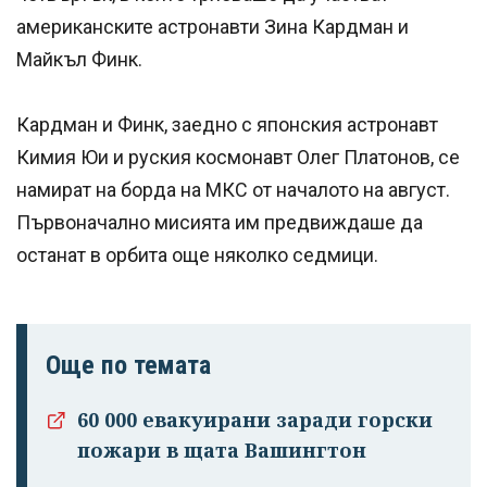
американските астронавти Зина Кардман и
Майкъл Финк.
Кардман и Финк, заедно с японския астронавт
Кимия Юи и руския космонавт Олег Платонов, се
намират на борда на МКС от началото на август.
Първоначално мисията им предвиждаше да
останат в орбита още няколко седмици.
Още по темата
60 000 евакуирани заради горски
пожари в щата Вашингтон