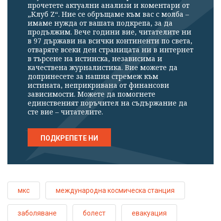
прочетете актуални анализи и коментари от
„Клуб Z“. Ние се обръщаме към вас с молба –
имаме нужда от вашата подкрепа, за да
продължим. Вече години вие, читателите ни
в 97 държави на всички континенти по света,
отваряте всеки ден страницата ни в интернет
в търсене на истинска, независима и
качествена журналистика. Вие можете да
допринесете за нашия стремеж към
истината, неприкривана от финансови
зависимости. Можете да помогнете
единственият поръчител на съдържание да
сте вие – читателите.
ПОДКРЕПЕТЕ НИ
мкс
международна космическа станция
заболяване
болест
евакуация