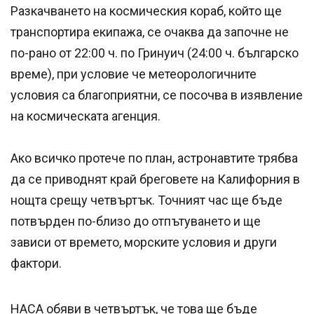
Разкачването на космическия кораб, който ще
транспортира екипажа, се очаква да започне не
по-рано от 22:00 ч. по Гринуич (24:00 ч. българско
време), при условие че метеорологичните
условия са благоприятни, се посочва в изявление
на космическата агенция.
Ако всичко протече по план, астронавтите трябва
да се приводнят край бреговете на Калифорния в
нощта срещу четвъртък. Точният час ще бъде
потвърден по-близо до отпътуването и ще
зависи от времето, морските условия и други
фактори.
НАСА обяви в четвъртък, че това ще бъде