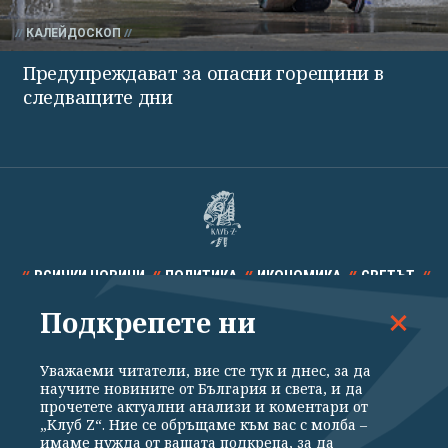
КАЛЕЙДОСКОП
Предупреждават за опасни горещини в
следващите дни
ВСИЧКИ НОВИНИ
ПОЛИТИКА
ИКОНОМИКА
СВЕТЪТ
Подкрепете ни
СПОРТ
КУЛТУРА
ТЕХНОЛОГИИ
КАЛЕЙДОСКОП
МНЕНИЯ
Уважаеми читатели, вие сте тук и днес, за да
научите новините от България и света, и да
прочетете актуални анализи и коментари от
„Клуб Z“. Ние се обръщаме към вас с молба –
имаме нужда от вашата подкрепа, за да