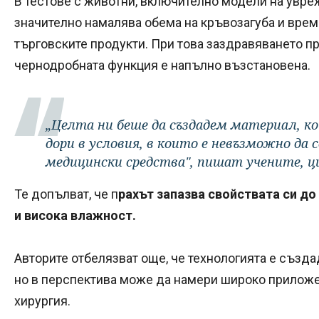
В тестове с животни, включително модели на увре
значително намалява обема на кръвозагуба и врем
търговските продукти. При това заздравяването п
чернодробната функция е напълно възстановена.
„Целта ни беше да създадем материал, ко
дори в условия, в които е невъзможно да
медицински средства", пишат учените, ц
Те допълват, че п
рахът запазва свойствата си до
и висока влажност.
Авторите отбелязват още, че технологията е създа
но в перспектива може да намери широко приложе
хирургия.