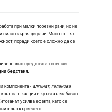
абота при малки порезни рани, но не
и силно кървящи рани. Много от тях
жност, поради което е сложно да се
универсално средство за спешни
дни бедствия.
ми компонента -
алгинат, геланова
и контакт с калция в кръвта незабавно
Хитозанът усилва ефекта, като се
лнително кървенето.