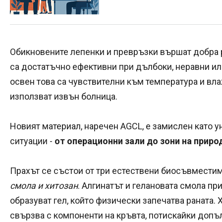
Обикновените лепенки и превръзки вършат добра р
са достатъчно ефективни при дълбоки, неравни ил
освен това са чувствителни към температура и вла
използват извън болница.
Новият материал, наречен AGCL, е замислен като 
ситуации -
от операционни зали до зони на приро
Прахът се състои от три естествени биосъвмести
смола и хитозан
. Алгинатът и гелановата смола пр
образуват гел, който физически запечатва раната. 
свързва с компоненти на кръвта, потискайки допъ