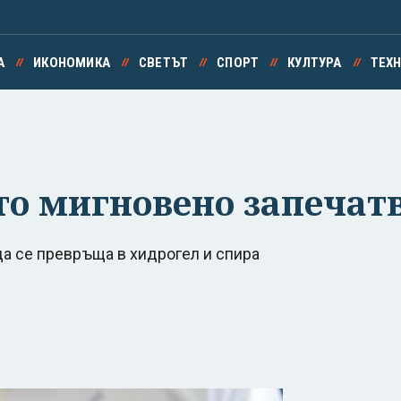
А
ИКОНОМИКА
СВЕТЪТ
СПОРТ
КУЛТУРА
ТЕХ
то мигновено запечат
а се превръща в хидрогел и спира