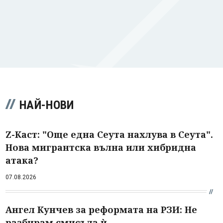
НАЙ-НОВИ
Z-Каст: "Още една Сеута нахлува в Сеута".
Нова мигрантска вълна или хибридна
атака?
07.08.2026
Ангел Кунчев за реформата на РЗИ: Не
разбирам смисъла ѝ