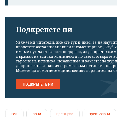
Подкрепете ни
Уважаеми читатели, вие сте тук и днес, за да научит
прочетете актуални анализи и коментари от „Клуб Z
имаме нужда от вашата подкрепа, за да продължим. 
държави на всички континенти по света, отваряте в
търсене на истинска, независима и качествена жур
допринесете за нашия стремеж към истината, непр
Можете да помогнете единственият поръчител на съ
ПОДКРЕПЕТЕ НИ
гел
рани
превързо
превързони