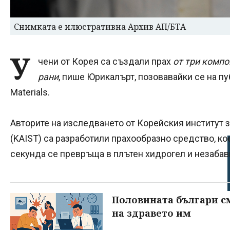
Снимката е илюстративна Архив АП/БТА
У
чени от Корея са създали прах
от три компо
рани
, пише Юрикалърт, позовавайки се на пу
Materials.
Авторите на изследването от Корейския институт з
(KAIST) са разработили прахообразно средство, ко
секунда се превръща в плътен хидрогел и незабав
Половината българи см
на здравето им