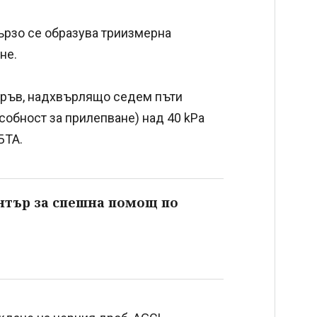
бързо се образува триизмерна
не.
кръв, надхвърлящо седем пъти
собност за прилепване) над 40 kPa
БТА.
нтър за спешна помощ по