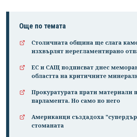
Още по темата
Столичната община ще слага каме
изхвърлят нерегламентирано от
ЕС и САЩ подписват днес меморан
областта на критичните минерал
Прокуратурата прати материали п
парламента. Но само по него
Американци създадоха "супердърво
стоманата