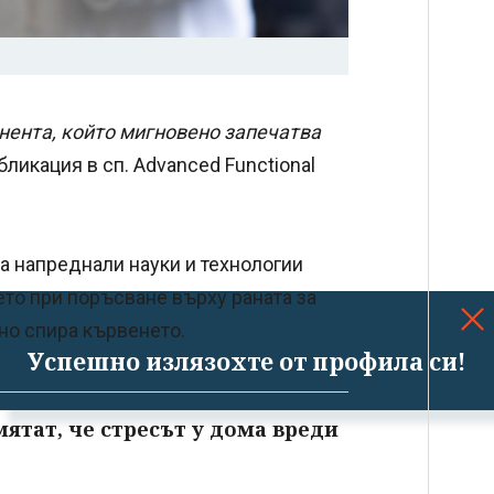
нента, който мигновено запечатва
бликация в сп. Advanced Functional
а напреднали науки и технологии
ето при поръсване върху раната за
но спира кървенето.
Успешно излязохте от профила си!
ятат, че стресът у дома вреди