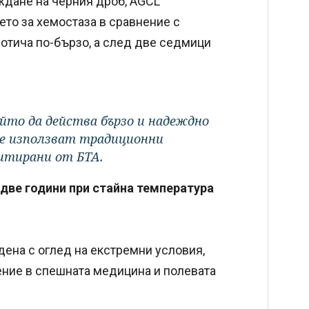
ждане на черния дроб, AGCL
ето за хемостаза в сравнение с
ротича по-бързо, а след две седмици
йто да действа бързо и надеждно
 се използват традиционни
итирани от БТА.
 две години при стайна температура
дена с оглед на екстремни условия,
ние в спешната медицина и полевата