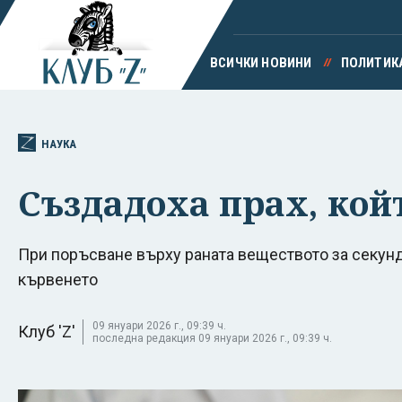
ВСИЧКИ НОВИНИ
ПОЛИТИК
НАУКА
Създадоха прах, кой
При поръсване върху раната веществото за секунд
кървенето
09 януари 2026 г., 09:39 ч.
Клуб 'Z'
последна редакция 09 януари 2026 г., 09:39 ч.