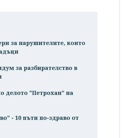
ри за нарушителите, които
падъци
дум за разбирателство в
и
о делото "Петрохан" на
" - 10 пъти по-здраво от