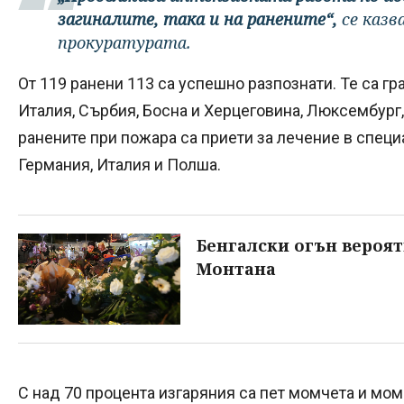
загиналите, така и на ранените“,
се казв
прокуратурата.
От 119 ранени 113 са успешно разпознати. Те са г
Италия, Сърбия, Босна и Херцеговина, Люксембург,
ранените при пожара са приети за лечение в спец
Германия, Италия и Полша.
Бенгалски огън вероят
Монтана
С над 70 процента изгаряния са пет момчета и мом