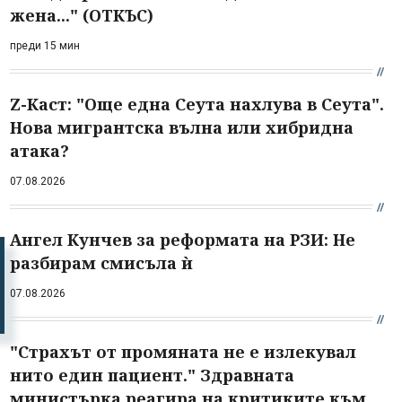
жена..." (ОТКЪС)
преди 15 мин
Z-Каст: "Още една Сеута нахлува в Сеута".
Нова мигрантска вълна или хибридна
атака?
07.08.2026
Ангел Кунчев за реформата на РЗИ: Не
разбирам смисъла ѝ
07.08.2026
"Страхът от промяната не е излекувал
нито един пациент." Здравната
министърка реагира на критиките към