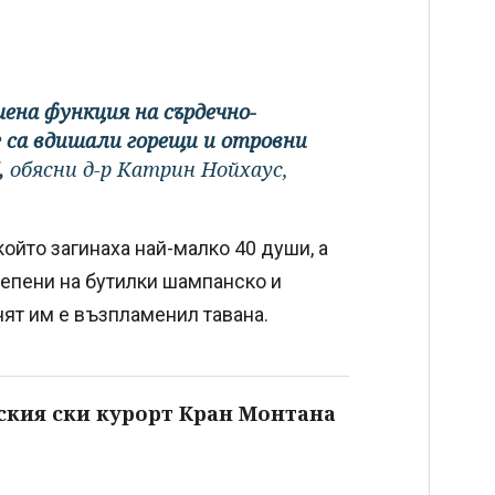
ена функция на сърдечно-
 са вдишали горещи и отровни
,
обясни д-р Катрин Нойхаус,
който загинаха най-малко 40 души, а
крепени на бутилки шампанско и
нят им е възпламенил тавана.
ския ски курорт Кран Монтана