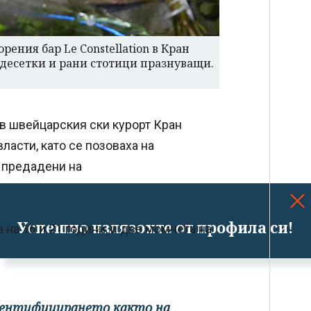
ения бар Le Constellation в Кран
десетки и рани стотици празнуващи.
 в швейцарския ски курорт Кран
ласти, като се позоваха на
а предадени на
Успешно излязохте от профила си!
на 16 и 21 години, и две момчета на
дентифицирането както на