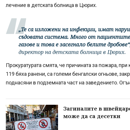
лечение в детската болница в Цюрих.
„Те са изложени на инфекции, имат наруш
съдовата система. Много от пациентите
газове и това е засегнало белите дробове“
директор на детската болница в Цюрих.
Прокуратурата смята, че причината за пожара, при 
119 бяха ранени, са големи бенгалски огньове, за
поднасяни в подземната част на заведението. Огъ
Загиналите в швейцар
може да са десетки