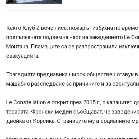
Както Клуб Z вече писа, пожарът избухна по време
претъпканата подземна част на заведението Le Cons
Монтана. Пламъците са се разпространили изключи
евакуацията.
Трагедията предизвика широк обществен отзвук в 
мащабно разследване за причините и за евентуалн
Le Constellation е открит през 2015 г., с капацитет
терасата. Френски медии съобщават, че заведение
двойка от Корсика. Страниците му в социалните мр