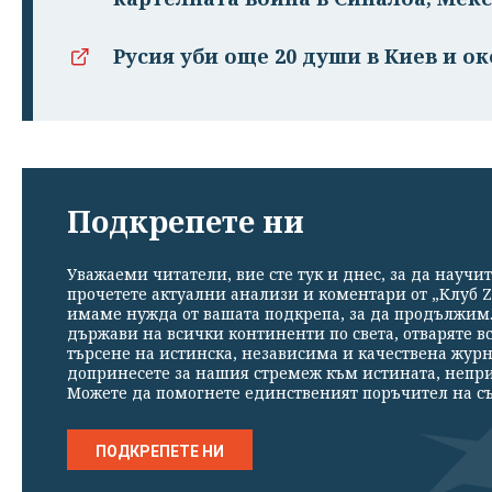
Русия уби още 20 души в Киев и о
Подкрепете ни
Уважаеми читатели, вие сте тук и днес, за да научит
прочетете актуални анализи и коментари от „Клуб Z
имаме нужда от вашата подкрепа, за да продължим. 
държави на всички континенти по света, отваряте в
търсене на истинска, независима и качествена жур
допринесете за нашия стремеж към истината, непр
Можете да помогнете единственият поръчител на съ
ПОДКРЕПЕТЕ НИ