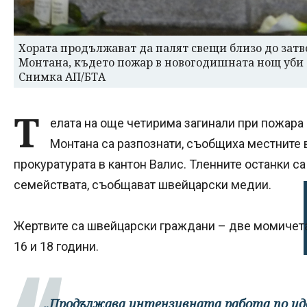
Хората продължават да палят свещи близо до затвор
Монтана, където пожар в новогодишната нощ уби 
Снимка АП/БТА
Т
елата на още четирима загинали при пожара
Монтана са разпознати, съобщиха местните в
прокуратурата в кантон Валис. Тленните останки с
семействата, съобщават швейцарски медии.
Жертвите са швейцарски граждани – две момичета 
16 и 18 години.
„Продължава интензивната работа по и