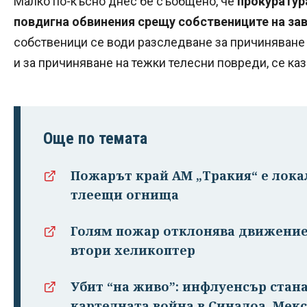
Малко по-късно днес бе съобщено, че
прокуратур
повдигна обвинения срещу собствениците на за
собственици се води разследване за причиняване 
и за причиняване на тежки телесни повреди, се ка
Още по темата
Пожарът край АМ „Тракия“ е лока
тлеещи огнища
Голям пожар отклонява движениет
втори хеликоптер
Убит “на живо”: инфлуенсър стан
картелната война в Синалоа, Мек