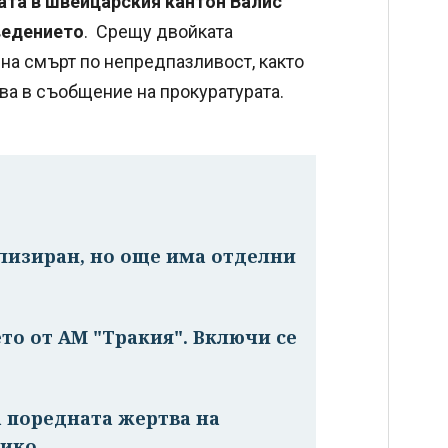
ата в швейцарския кантон Валис
ведението
. Срещу двойката
на смърт по непредпазливост, както
зва в съобщение на прокуратурата.
лизиран, но още има отделни
о от АМ "Тракия". Включи се
а поредната жертва на
сико