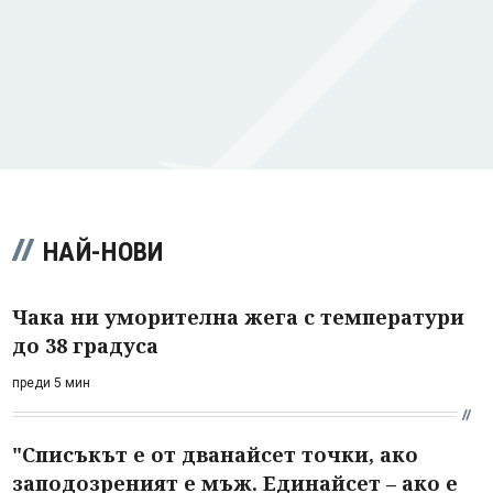
НАЙ-НОВИ
Чака ни уморителна жега с температури
до 38 градуса
преди 5 мин
"Списъкът е от дванайсет точки, ако
заподозреният е мъж. Единайсет – ако е