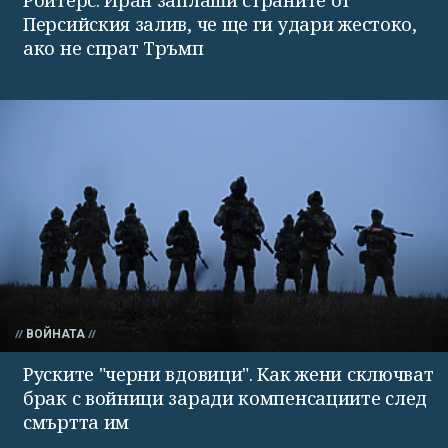
Персийския залив, че ще ги удари жестоко,
ако не спрат Тръмп
ВОЙНАТА
Руските "черни вдовици". Как жени сключват
брак с войници заради компенсациите след
смъртта им