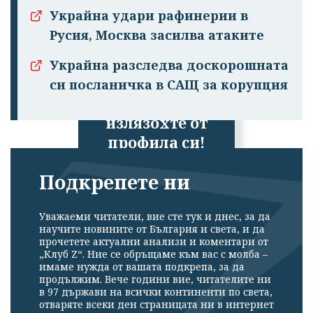
Украйна удари рафинерии в
Русия, Москва засилва атаките
Украйна разследва доскорошната
си посланичка в САЩ за корупция
Успешно
излязохте от
профила си!
Подкрепете ни
Уважаеми читатели, вие сте тук и днес, за да
научите новините от България и света, и да
прочетете актуални анализи и коментари от
„Клуб Z“. Ние се обръщаме към вас с молба –
имаме нужда от вашата подкрепа, за да
продължим. Вече години вие, читателите ни
в 97 държави на всички континенти по света,
отваряте всеки ден страницата ни в интернет