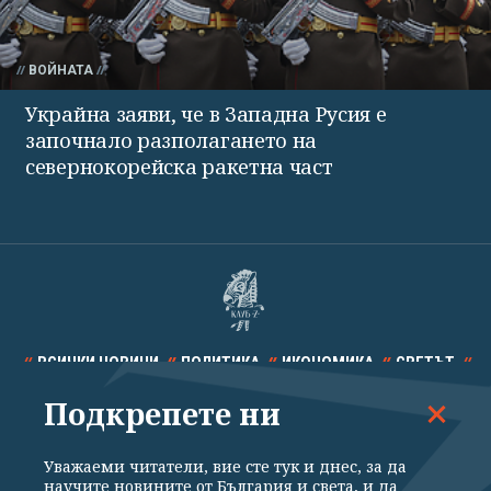
ВОЙНАТА
Украйна заяви, че в Западна Русия е
започнало разполагането на
севернокорейска ракетна част
ВСИЧКИ НОВИНИ
ПОЛИТИКА
ИКОНОМИКА
СВЕТЪТ
Подкрепете ни
СПОРТ
КУЛТУРА
ТЕХНОЛОГИИ
КАЛЕЙДОСКОП
МНЕНИЯ
Уважаеми читатели, вие сте тук и днес, за да
научите новините от България и света, и да