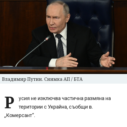
Владимир Путин. Снимка АП / БТА
Р
усия не изключва частична размяна на
територии с Украйна, съобщи в.
„Комерсант“.