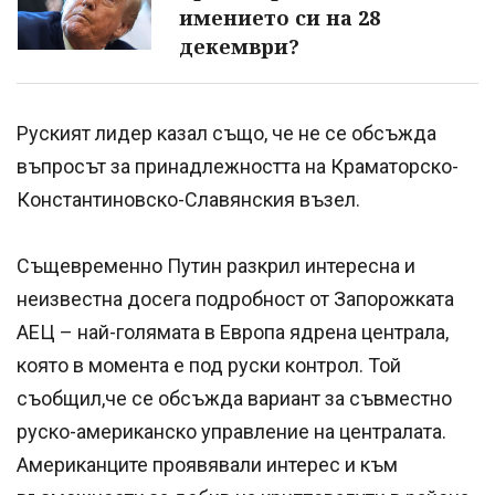
имението си на 28
декември?
Руският лидер казал също, че не се обсъжда
въпросът за принадлежността на Краматорско-
Константиновско-Славянския възел.
Същевременно Путин разкрил интересна и
неизвестна досега подробност от Запорожката
АЕЦ – най-голямата в Европа ядрена централа,
която в момента е под руски контрол. Той
съобщил,че се обсъжда вариант за съвместно
руско-американско управление на централата.
Американците проявявали интерес и към