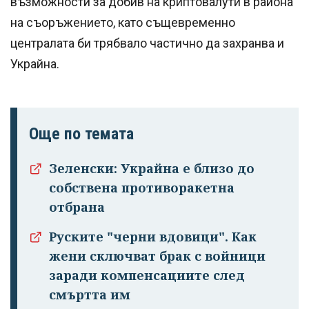
възможности за добив на криптовалути в района
на съоръжението, като същевременно
централата би трябвало частично да захранва и
Украйна.
Още по темата
Зеленски: Украйна е близо до
собствена противоракетна
отбрана
Руските "черни вдовици". Как
жени сключват брак с войници
заради компенсациите след
смъртта им