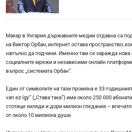
Макар в Унгария държавните медии отдавна са по
на Виктор Орбан, интернет остава пространство, ко
напълно да подчини. Именно там се заражда нова 
социалните мрежи и независими онлайн платформи,
въпрос „системата Орбан“.
Един от символите на тази промяна е 33-годишния
van ez így“ („Става така“) има около 250 000 абонат
стотици хиляди и дори милион гледания – впечат
от около 10 милиона души.