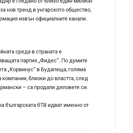
адяр е гледано от близо един милион
 за нов тренд в унгарското общество,
ормация извън официалните канали.
йната среда в страната е
яващата партия „Фидес“. По думите
ета „Корвинус“ в Будапеща, голяма
а компании, близки до властта, след
рмански – са продали дяловете си.
а българската бТВ идват именно от