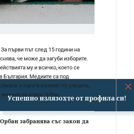
 За първи път след 15 години на
снява, че може да загуби изборите.
ействията му и всичко, което се
 в България. Медиите са под
омати, а хората излизат по улиците,
 имения на клана Орбан.
Успешно излязохте от профила си!
 Орбан забранява със закон да