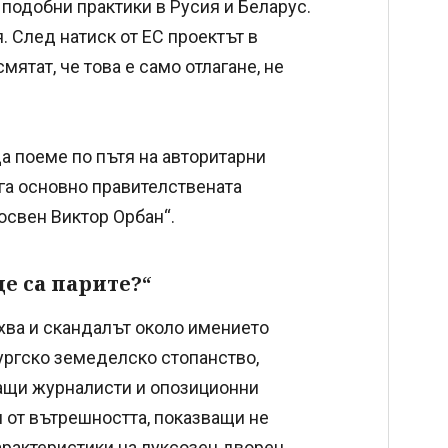
подобни практики в Русия и Беларус.
. След натиск от ЕС проектът в
ятат, че това е само отлагане, не
а поеме по пътя на авторитарни
га основно правителствената
 освен Виктор Орбан“.
е са парите?“
ухва и скандалът около имението
ургско земеделско стопанство,
ващи журналисти и опозиционни
и от вътрешността, показващи не
арактеристики на луксозен дворец.