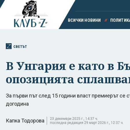
ВСИЧКИ НОВИНИ
ПОЛИТИК
СВЕТЪТ
В Унгария е като в Б
опозицията сплашван
За първи път след 15 години власт премиерът се с
догодина
23 декември 2025 г., 14:37 ч.
Капка Тодорова
последна редакция 29 март 2026 г., 12:37 ч.