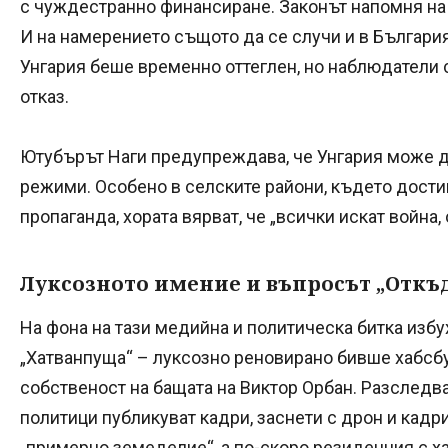
с чуждестранно финансиране. Законът напомня на 
И на намерението същото да се случи и в България
Унгария беше временно оттеглен, но наблюдатели см
отказ.
Ютубърът Наги предупреждава, че Унгария може д
режими. Особено в селските райони, където дости
пропаганда, хората вярват, че „всички искат война,
Луксозното имение и въпросът „Откъд
На фона на тази медийна и политическа битка изб
„Хатванпуща“ – луксозно реновирано бивше хабсб
собственост на бащата на Виктор Орбан. Разслед
политици публикуват кадри, заснети с дрон и кадр
„примерно земеделие“, а по-скоро резиденция с х