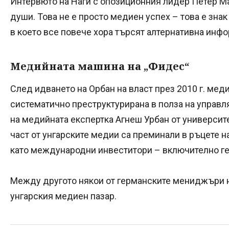
Интервюто на Наги с опозиционния лидер Петер М
души. Това не е просто медиен успех – това е знак
в което все повече хора търсят алтернативна инф
Медийната машина на „Фидес“
След идването на Орбан на власт през 2010 г. меди
систематично преструктурирана в полза на управл
на медийната експертка Агнеш Урбан от университ
част от унгарските медии са преминали в ръцете н
като международни инвеститори – включително ге
Между другото някои от германските мениджъри н
унгарския медиен пазар.