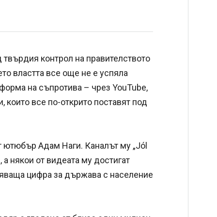
д твърдия контрол на правителството
ето властта все още не е успяла
форма на съпротива – чрез YouTube,
 които все по-открито поставят под
т ютюбър Адам Наги. Каналът му „Jól
и, а някои от видеата му достигат
ляваща цифра за държава с население