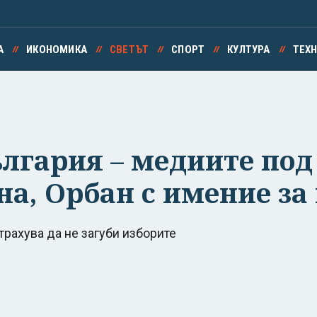
А
ИКОНОМИКА
СВЕТЪТ
СПОРТ
КУЛТУРА
ТЕХ
ългария – медиите под
а, Орбан с имение з
трахува да не загуби изборите