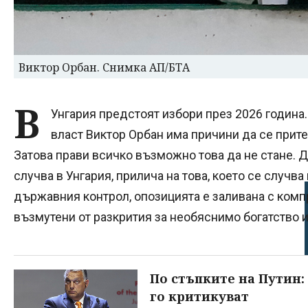
Виктор Орбан. Снимка АП/БТА
В
Унгария предстоят избори през 2026 година.
власт Виктор Орбан има причини да се прите
Затова прави всичко възможно това да не стане. Д
случва в Унгария, прилича на това, което се случва
държавния контрол, опозицията е заливана с компр
възмутени от разкрития за необяснимо богатство и
По стъпките на Путин:
го критикуват