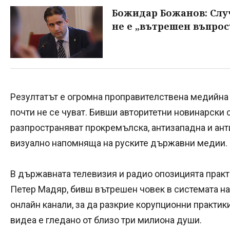
Божидар Божанов: Слу
не е „вътрешен въпрос
Резултатът е огромна проправителствена медийна 
почти не се чуват. Бивши авторитетни новинарски с
разпространяват прокремълска, антизападна и ант
визуално напомняща на руските държавни медии.
В държавната телевизия и радио опозицията практ
Петер Мадяр, бивш вътрешен човек в системата на
онлайн канали, за да разкрие корупционни практики
видеа е гледано от близо три милиона души.