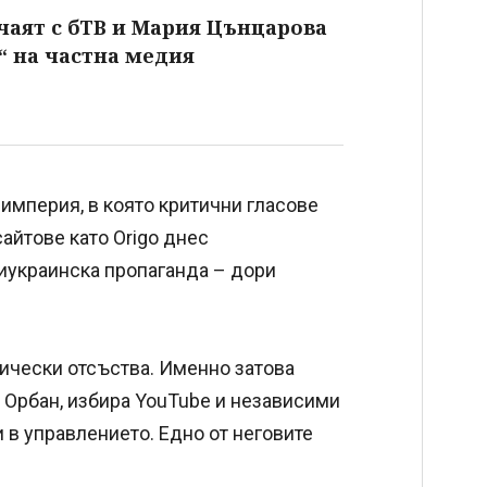
чаят с бТВ и Мария Цънцарова
“ на частна медия
империя, в която критични гласове
айтове като Origo днес
иукраинска пропаганда – дори
ически отсъства. Именно затова
 Орбан, избира YouTube и независими
 в управлението. Едно от неговите