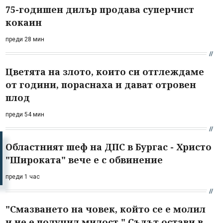
75-годишен дилър продава суперчист
кокаин
преди 28 мин
Цветята на злото, които си отглеждаме
от години, пораснаха и дават отровен
плод
преди 54 мин
Областният шеф на ДПС в Бургас - Христо
"Широката" вече е с обвинение
преди 1 час
"Смазването на човек, който се е молил
и не е получил милост." Съдът остави в