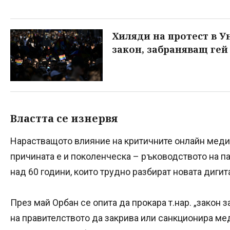
Хиляди на протест в У
закон, забраняващ гей
Властта се изнервя
Нарастващото влияние на критичните онлайн меди
причината е и поколенческа – ръководството на п
над 60 години, които трудно разбират новата дигит
През май Орбан се опита да прокара т.нар. „закон з
на правителството да закрива или санкционира ме