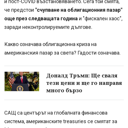
и пост-COVID възстановяването. Сега той смята,
че предстои
"счупване на облигационния пазар"
още през следващата година
и "фискален хаос",
заради неконтролируемите дългове.
Какво означава облигационна криза на
американския пазар за света? Гадости означава.
Доналд Тръмп: Ще сваля
тези цени и ще го направя
много бързо
САЩ са центърът на глобалната финансова
система, американските treasuries се смятат за