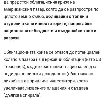
да предстои облигационна криза на
американския пазар, която да се разпростре по
цялото земно кълбо,
обливайки с топли и
студени вълни инвеститорите, напрягайки
националните бюджети и създавайки хаос и
разруха
.
Облигационната криза се отнася до потенциален
колапс в пазара на държавни облигации (като US
Treasuries), където растящият национален дълг
води до по-високи доходности (общо казано
лихви), за да привлича инвеститори, което
увеличава лихвените плащания и създава
"дългова спирала".