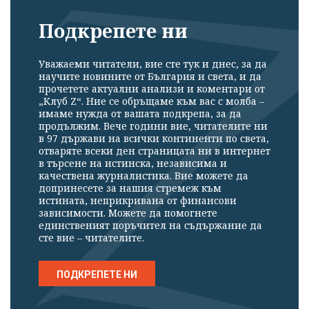
Подкрепете ни
Уважаеми читатели, вие сте тук и днес, за да
научите новините от България и света, и да
прочетете актуални анализи и коментари от
„Клуб Z“. Ние се обръщаме към вас с молба –
имаме нужда от вашата подкрепа, за да
продължим. Вече години вие, читателите ни
в 97 държави на всички континенти по света,
отваряте всеки ден страницата ни в интернет
в търсене на истинска, независима и
качествена журналистика. Вие можете да
допринесете за нашия стремеж към
истината, неприкривана от финансови
зависимости. Можете да помогнете
единственият поръчител на съдържание да
сте вие – читателите.
ПОДКРЕПЕТЕ НИ