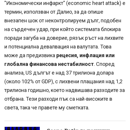
"Икономически инфаркт" (economic heart attack) е
термин, използван от Далио, за да опише
внезапен шок от неконтролируем дълг, подобен
на сърдечен удар, при който системата блокира
поради загуба на доверие, рязък ръст на лихвите
и потенциална девалвация на валутата. Това
може да предизвика
рецесия, инфлация или
глобална финансова нестабилност
. Според
анализа, US дългът е над 37 трилиона долара
(около 102% от GDP), с лихвени плащания над 1,2
трилиона годишно, което надвишава разходите за
отбрана. Тези разходи пък са най-високите в
света, така че правете му сметката.