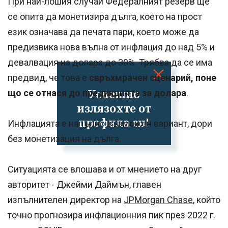
При най-лошия случай Федералният резерв ще
се опита да монетизира дълга, което на прост
език означава да печата пари, което може да
предизвика нова вълна от инфлация до над 5% и
девалвация на долара до 30%. Трябва да се има
предвид, че това е
свръхмрачен сценарий, поне
Успешно
що се отнася до предикцията за долара
.
излязохте от
профила си!
Инфлацията е напълно възможен вариант, дори
без монетизация на дълга.
Ситуацията се влошава и от мнението на друг
авторитет - Джейми Даймън, главен
изпълнителен директор на
JPMorgan Chase
, който
точно прогнозира инфлационния пик през 2022 г.