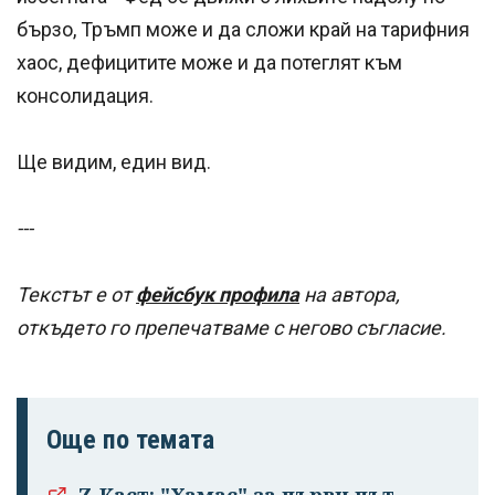
бързо, Тръмп може и да сложи край на тарифния
хаос, дефицитите може и да потеглят към
консолидация.
Ще видим, един вид.
---
Текстът е от
фейсбук профила
на автора,
откъдето го препечатваме с негово съгласие.
Още по темата
Z-Каст: "Хамас" за първи път