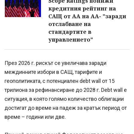
Scope Ratings понижи
кредитния рейтинг на
САЩ от AA на AA- "заради
отслабване на
стандартите в
управлението"
През 2026 г. рискът се увеличава заради
междинните избори в САЩ, тарифите и
геополитиката, с потенциален debt wall от 15
трилиона за рефинансиране до 2028 г. Debt wall е
ситуация, в която голямо количество облигации
достигат до време на падеж за кратък период от
време – години или две.