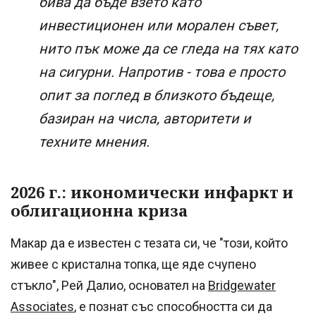
бива да бъде взето като
инвестиционен или морален съвет,
нито пък може да се гледа на тях като
на сигурни. Напротив - това е просто
опит за поглед в близкото бъдеще,
базиран на числа, авторитети и
техните мнения.
2026 г.: икономически инфаркт и
облигационна криза
Макар да е известен с тезата си, че "този, който
живее с кристална топка, ще яде счупено
стъкло", Рей Далио, основател на
Bridgewater
Associates
, е познат със способността си да