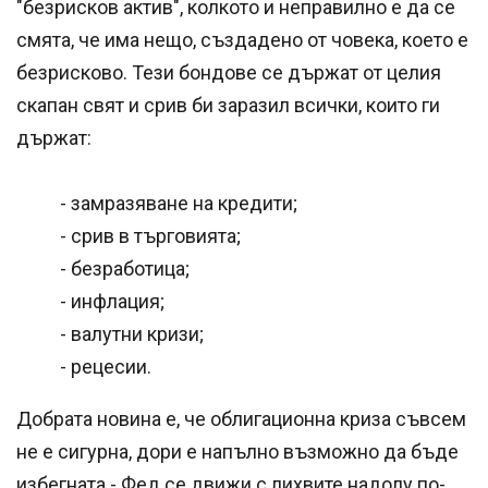
"безрисков актив", колкото и неправилно е да се
смята, че има нещо, създадено от човека, което е
безрисково. Тези бондове се държат от целия
скапан свят и срив би заразил всички, които ги
държат:
- замразяване на кредити;
- срив в търговията;
- безработица;
- инфлация;
- валутни кризи;
- рецесии.
Добрата новина е, че облигационна криза съвсем
не е сигурна, дори е напълно възможно да бъде
избегната - Фед се движи с лихвите надолу по-