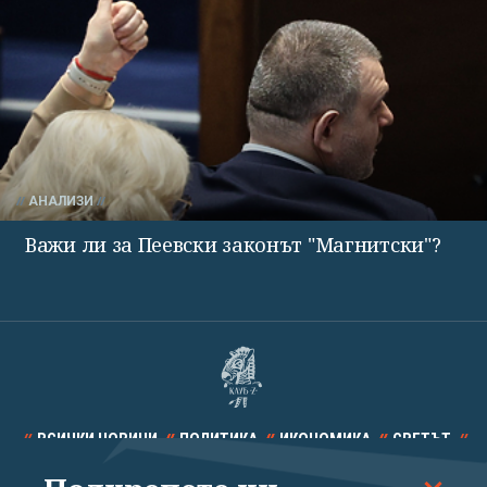
АНАЛИЗИ
Важи ли за Пеевски законът "Магнитски"?
ВСИЧКИ НОВИНИ
ПОЛИТИКА
ИКОНОМИКА
СВЕТЪТ
СПОРТ
КУЛТУРА
ТЕХНОЛОГИИ
КАЛЕЙДОСКОП