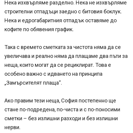
Нека изхвърляме разделно. Нека не изхвърляме
строителни отпадъци заедно с битовия боклук.
Нека и едрогабаритния отпадък оставяме до
кофите по обявения график.
Така с времето сметката за чистота няма да се
увеличава и реално няма да плащаме два пъти за
неща, които могат да се рециклират. Това е
особено важно с идването на принципа
„Замърсителят плаща“.
Ако правим тези неща, София постепенно ще
стане по-подредена, по-чиста и с по-поносими
сметки – без излишни разходи и без излишни
нерви.