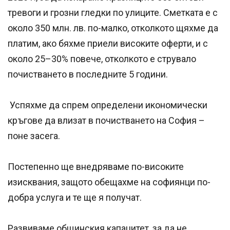
тревоги и грозни гледки по улиците. Сметката е с
около 350 млн. лв. по-малко, отколкото щяхме да
платим, ако бяхме приели високите оферти, и с
около 25–30% повече, отколкото е струвало
почистването в последните 5 години.
Успяхме да спрем определени икономически
кръгове да влизат в почистването на София –
поне засега.
Постепенно ще внедряваме по-високите
изисквания, защото обещахме на софиянци по-
добра услуга и те ще я получат.
Развиваме общинския капацитет, за да не