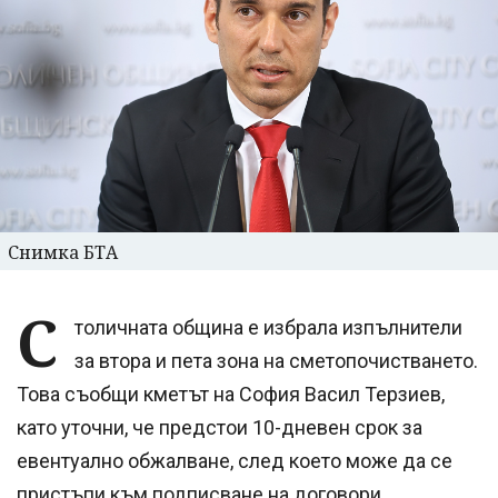
Снимка БТА
С
толичната община е избрала изпълнители
за втора и пета зона на сметопочистването.
Това съобщи кметът на София Васил Терзиев,
като уточни, че предстои 10-дневен срок за
евентуално обжалване, след което може да се
пристъпи към подписване на договори.