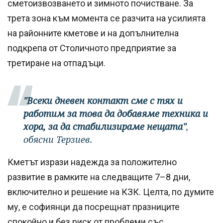
сметоизвозването и зимното почистване. За
трета зона към момента се разчита на усилията
на районните кметове и на допълнителна
подкрепа от Столичното предприятие за
третиране на отпадъци.
"Всеки дневен контакт сме с тях и
работим за това да добавяме техника и
хора, за да стабилизираме нещата"
,
обясни Терзиев.
Кметът изрази надежда за положително
развитие в рамките на следващите 7–8 дни,
включително и решение на КЗК. Целта, по думите
му, е софиянци да посрещнат празниците
спокойно и без риск от проблеми със