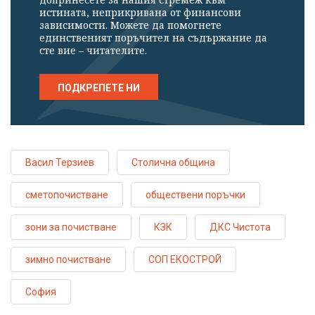
истината, неприкривана от финансови
зависимости. Можете да помогнете
единственият поръчител на съдържание да
сте вие – читателите.
ПОДКРЕПЕТЕ НИ
Васил Терзиев
Столична община
сметопочистване
обществени поръчки
зони за почистване
КЗК
ДКС Чистота
зимно почистване
СОП ЕКОСТРОЙ
София