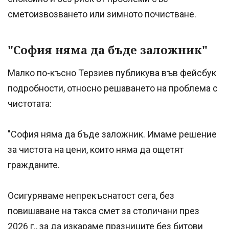
сметоизвозването или зимното почистване.
"София няма да бъде заложник"
Малко по-късно Терзиев публикува във фейсбук
подробности, относно решаването на проблема с
чистотата:
"София няма да бъде заложник. Имаме решение
за чистота на цени, които няма да ощетят
гражданите.
Осигуряваме непрекъснатост сега, без
повишаване на такса смет за столичани през
2026 г., за да изкараме празниците без битови