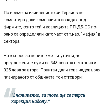
По време на изявлението си Терзиев не
коментира дали компанията попада сред
фирмите, които той и коалицията ПП-ДБ-СС по-
рано са определяли като част от т.нар. "мафия" в
сектора.
На въпрос за цените кметът уточни, че
предложените суми са 348 лева за пета зона и
325 лева за втора. Попитан дали това надхвърля
планираното от общината, той отговори:
"Значително, за това ще се търси
корекция надолу."