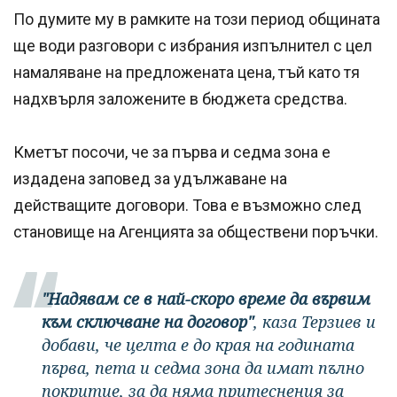
По думите му в рамките на този период общината
ще води разговори с избрания изпълнител с цел
намаляване на предложената цена, тъй като тя
надхвърля заложените в бюджета средства.
Кметът посочи, че за първа и седма зона е
издадена заповед за удължаване на
действащите договори. Това е възможно след
становище на Агенцията за обществени поръчки.
"Надявам се в най-скоро време да вървим
към сключване на договор"
, каза Терзиев и
добави, че целта е до края на годината
първа, пета и седма зона да имат пълно
покритие, за да няма притеснения за