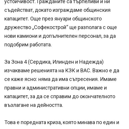
устойчивост. Гражданите са търпеливи и ни
съдействат, докато изграждаме общинския
капацитет. Още през януари общинското
дружество „Софекострой“ ще разполага с още
нови камиони и допълнителен персонал, за да
подобрим работата.
За Зона 4 (Сердика, Илинден и Надежда)
изчакваме решенията на КЗК и ВАС. Важно е да
се каже ясно: няма да има сътресения. Имаме
правни и административни опции, имаме и
капацитет, за да се справим до окончателното
възлагане на дейността.
Това е поредната криза, която минава по един и