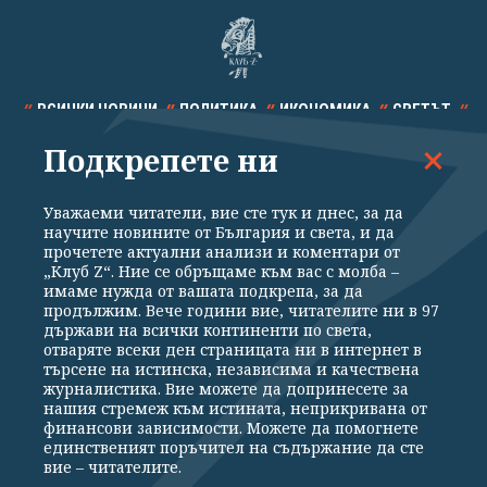
ВСИЧКИ НОВИНИ
ПОЛИТИКА
ИКОНОМИКА
СВЕТЪТ
Подкрепете ни
СПОРТ
КУЛТУРА
ТЕХНОЛОГИИ
КАЛЕЙДОСКОП
МНЕНИЯ
Уважаеми читатели, вие сте тук и днес, за да
научите новините от България и света, и да
прочетете актуални анализи и коментари от
„Клуб Z“. Ние се обръщаме към вас с молба –
имаме нужда от вашата подкрепа, за да
продължим. Вече години вие, читателите ни в 97
Общи условия
Политика за поверителност
държави на всички континенти по света,
отваряте всеки ден страницата ни в интернет в
Реклама
Партньори
Контакти
За Клуб Z
търсене на истинска, независима и качествена
Екип
Подкрепете ни
журналистика. Вие можете да допринесете за
нашия стремеж към истината, неприкривана от
финансови зависимости. Можете да помогнете
единственият поръчител на съдържание да сте
Издател на www.clubz.bg е „Клуб Зебра Медия“ ЕООД, София, ул. "Алеко
вие – читателите.
Константинов" 3. Всички права запазени 2026 „Клуб Зебра Медия“
ЕООД.