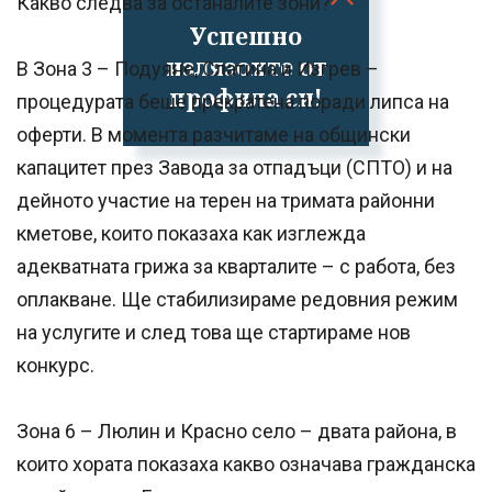
Какво следва за останалите зони?
Успешно
излязохте от
В Зона 3 – Подуяне, Слатина и Изгрев –
профила си!
процедурата беше прекратена поради липса на
оферти. В момента разчитаме на общински
капацитет през Завода за отпадъци (СПТО) и на
дейното участие на терен на тримата районни
кметове, които показаха как изглежда
адекватната грижа за кварталите – с работа, без
оплакване. Ще стабилизираме редовния режим
на услугите и след това ще стартираме нов
конкурс.
Зона 6 – Люлин и Красно село – двата района, в
които хората показаха какво означава гражданска