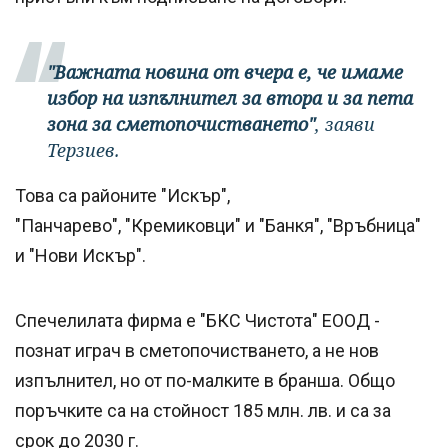
"Важната новина от вчера е, че имаме
избор на изпълнител за втора и за пета
зона за сметопочистването"
, заяви
Терзиев.
Това са районите "Искър",
"Панчарево", "Кремиковци" и "Банкя", "Връбница"
и "Нови Искър".
Спечелилата фирма е "БКС Чистота" ЕООД -
познат играч в сметопочистването, а не нов
изпълнител, но от по-малките в бранша. Общо
поръчките са на стойност 185 млн. лв. и са за
срок до 2030 г.