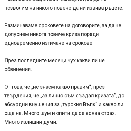
позволим на никого повече да ни извива ръцете.
Разминаваме сроковете на договорите, за да не
допуснем никога повече криза поради
едновременно изтичане на срокове.
През последните месеци чух какви ли не
обвинения.
От това, че „не знаем какво правим“, през
твърдения, че „аз лично съм създал кризата“, до
абсурдни внушения за „турския Вълк“ и какво ли
още не. Много шум и опити да се всява страх.
Много излишни думи.