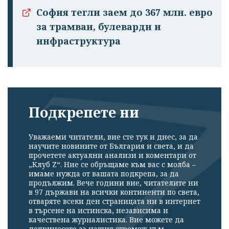
София тегли заем до 367 млн. евро
за трамваи, булеварди и
инфраструктура
Подкрепете ни
Уважаеми читатели, вие сте тук и днес, за да
научите новините от България и света, и да
прочетете актуални анализи и коментари от
„Клуб Z“. Ние се обръщаме към вас с молба –
имаме нужда от вашата подкрепа, за да
продължим. Вече години вие, читателите ни
в 97 държави на всички континенти по света,
отваряте всеки ден страницата ни в интернет
в търсене на истинска, независима и
качествена журналистика. Вие можете да
допринесете за нашия стремеж към