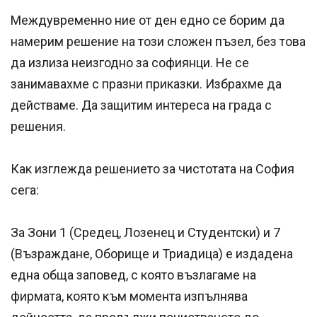
Междувременно ние от ден едно се борим да
намерим решение на този сложен пъзел, без това
да излиза неизгодно за софиянци. Не се
занимавахме с празни приказки. Избрахме да
действаме. Да защитим интереса на града с
решения.
Как изглежда решението за чистотата на София
сега:
За Зони 1 (Средец, Лозенец и Студентски) и 7
(Възраждане, Оборище и Триадица) е издадена
една обща заповед, с която възлагаме на
фирмата, която към момента изпълнява