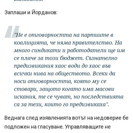
Заплаши и Йорданов:
"Не е отговорността на партиите в
коалицията, че няма правителство. На
много синдикати и работодатели ще им
се плаче за този бюджет. Съзнателно
предизвикания хаос води до хаос във
всички нива на обществото. Всеки да
носи отговорността, която му се
стовари, защото когато има масови
искания, те се чуват, но последствията
са за тези, които го предизвикаха".
Веднага след изявленията вотът на недоверие бе
подложен на гласуване. Управляващите не