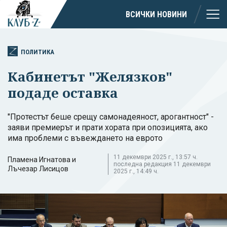
ВСИЧКИ НОВИНИ
ПОЛИТИКА
Кабинетът "Желязков"
подаде оставка
"Протестът беше срещу самонадеяност, арогантност" -
заяви премиерът и прати хората при опозицията, ако
има проблеми с въвеждането на еврото
11 декември 2025 г., 13:57 ч.
Пламена Игнатова и
последна редакция 11 декември
Лъчезар Лисицов
2025 г., 14:49 ч.