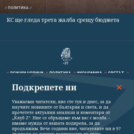
ПОЛИТИКА
КС ще гледа трета жалба срещу бюджета
ВСИЧКИ НОВИНИ
ПОЛИТИКА
ИКОНОМИКА
СВЕТЪТ
Подкрепете ни
СПОРТ
КУЛТУРА
ТЕХНОЛОГИИ
КАЛЕЙДОСКОП
МНЕНИЯ
Уважаеми читатели, вие сте тук и днес, за да
научите новините от България и света, и да
прочетете актуални анализи и коментари от
„Клуб Z“. Ние се обръщаме към вас с молба –
имаме нужда от вашата подкрепа, за да
продължим. Вече години вие, читателите ни в 97
Общи условия
Политика за поверителност
държави на всички континенти по света,