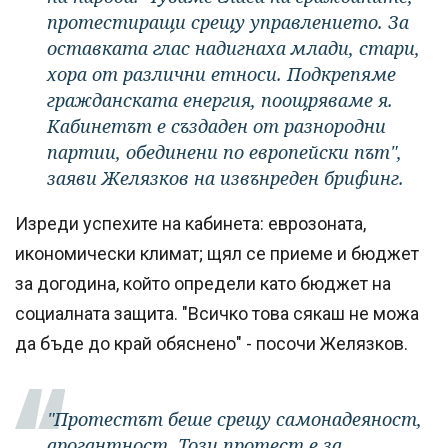
протестиращи срещу управлението. За
оставката глас надигнаха млади, стари,
хора от различни етноси. Подкрепяме
гражданската енергия, поощряваме я.
Кабинетът е създаден от разнородни
партии, обединени по европейски път",
заяви Желязков на извънреден брифинг.
Изреди успехите на кабинета: еврозоната,
икономически климат; щял се приеме и бюджет
за догодина, който определи като бюджет на
социалната защита. "Всичко това сякаш не можа
да бъде до край обяснено" - посочи Желязков.
"Протестът беше срещу самонадеяност,
арогантност. Този протест е за