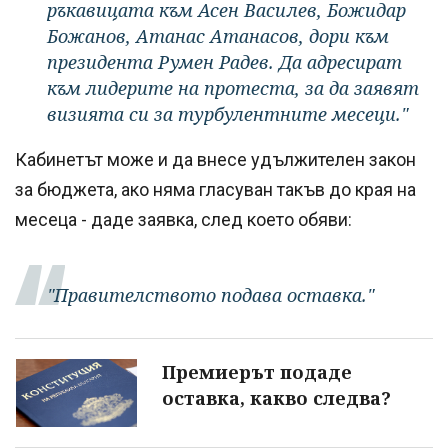
ръкавицата към Асен Василев, Божидар
Божанов, Атанас Атанасов, дори към
президента Румен Радев. Да адресират
към лидерите на протеста, за да заявят
визията си за турбулентните месеци."
Кабинетът може и да внесе удължителен закон
за бюджета, ако няма гласуван такъв до края на
месеца - даде заявка, след което обяви:
"Правителството подава оставка."
Премиерът подаде
оставка, какво следва?