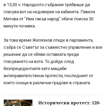
в 13,30 ч. Народното събрание трябваше да
гласува вот на недоверие на кабинета. Павела
Митова от "Има такъв народ" обаче поиска 30
минути почивка.
За това време Желязков отиде в парламента,
събра се Съветът за съвместно управление и взе
решение да се обяви оставката преди
гласуването на вота. То дойде след
безпрецедентните като мащаби
антиправителствени протести, последният от
които снощи в различни градове в страната.
Исторически протест: 120-