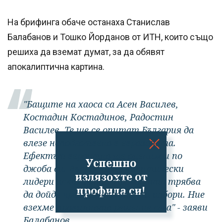
На брифинга обаче останаха Станислав
Балабанов и Тошко Йорданов от ИТН, които също
решиха да вземат думат, за да обявят
апокалиптична картина.
"Бащите на хаоса са Асен Василев,
Костадин Костадинов, Радостин
Василев. Те ще се опитат България да
влезе неподготвено в еврозоната.
Ефектът вероятно ще оценим и по
Успешно
джоба си. Въпросните политически
излязохте от
лидери искаха хаос. Промяната трябва
профила си!
да дойде чрез демократични избори. Ние
взехме правилното решение сега" - заяви
Балабанов.