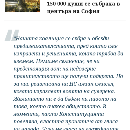
150 000 души се събраха в
центъра на София
"Нашата коалиция се събра и обсъди
предизвикателствата, пред които сме
изправени и решенията, които трябва да
вземем. Нямаме съмнение, че на
предстоящия вот на недоверие
правителството ще получи подкрепа. Но
за нас решенията на НС имат смисъл,
когато изразяват волята на суверена.
Желанието ни е да бъдем на нивото на
това, което очаква обществото. В
момента, както Конституцията
повелява, властта произтича от гласа
на народа. Чуваме гласа на гражданите,