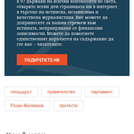
в 97 държави на всички континенти по света,
отваряте всеки ден страницата ни в интернет
в търсене на истинска, независима и
качествена журналистика. Вие можете да
допринесете за нашия стремеж към
истината, неприкривана от финансови
зависимости. Можете да помогнете
единственият поръчител на съдържание да
сте вие – читателите.
ПОДКРЕПЕТЕ НИ
площадът
правителство
парламент
Росен Желязков
протести