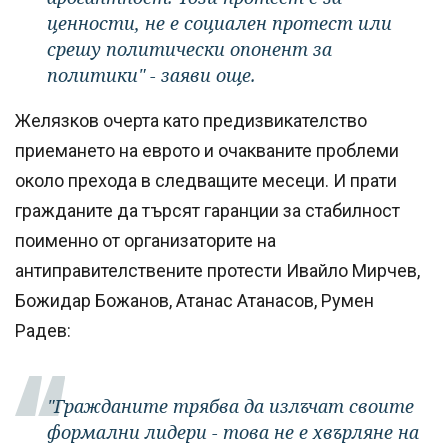
ценности, не е социален протест или
срешу политически опонент за
политики" - заяви още.
Желязков очерта като предизвикателство
приемането на еврото и очакваните проблеми
около прехода в следващите месеци. И прати
гражданите да търсят гаранции за стабилност
поименно от организаторите на
антиправителствените протести Ивайло Мирчев,
Божидар Божанов, Атанас Атанасов, Румен
Радев:
"Гражданите трябва да излъчат своите
формални лидери - това не е хвърляне на