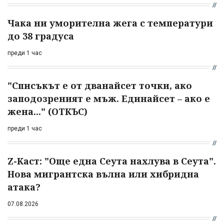
Чака ни уморителна жега с температури
до 38 градуса
преди 1 час
"Списъкът е от дванайсет точки, ако
заподозреният е мъж. Единайсет – ако е
жена..." (ОТКЪС)
преди 1 час
Z-Каст: "Още една Сеута нахлува в Сеута".
Нова мигрантска вълна или хибридна
атака?
07.08.2026