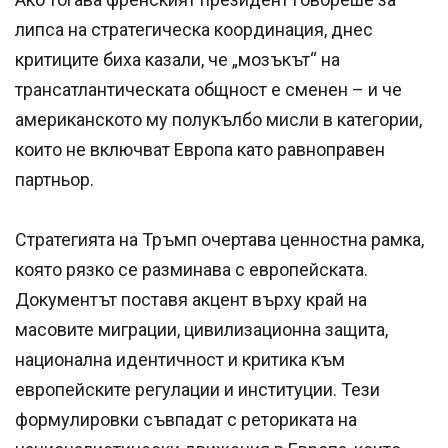
липса на стратегическа координация, днес
критиците биха казали, че „мозъкът“ на
трансатлантическата общност е сменен – и че
американското му полукълбо мисли в категории,
които не включват Европа като равноправен
партньор.
Стратегията на Тръмп очертава ценностна рамка,
която рязко се разминава с европейската.
Документът поставя акцент върху край на
масовите миграции, цивилизационна защита,
национална идентичност и критика към
европейските регулации и институции. Тези
формулировки съвпадат с реториката на