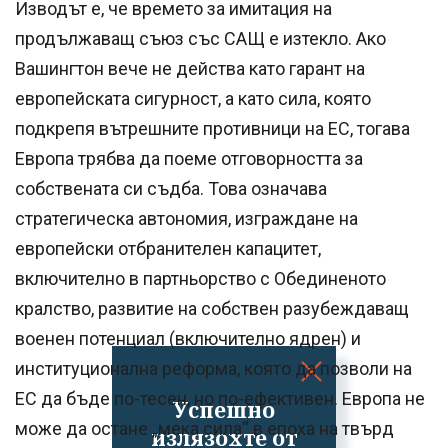
Изводът е, че времето за имитация на
продължаващ съюз със САЩ е изтекло. Ако
Вашингтон вече не действа като гарант на
европейската сигурност, а като сила, която
подкрепя вътрешните противници на ЕС, тогава
Европа трябва да поеме отговорността за
собствената си съдба. Това означава
стратегическа автономия, изграждане на
европейски отбранителен капацитет,
включително в партньорство с Обединеното
кралство, развитие на собствен разубеждаващ
военен потенциал (включително ядрен) и
институционална реформа, която да позволи на
ЕС да бъде по-тесен, но по-ефективен. Европа не
Успешно
може да остане „мека сила“ в епоха на твърд
излязохте от