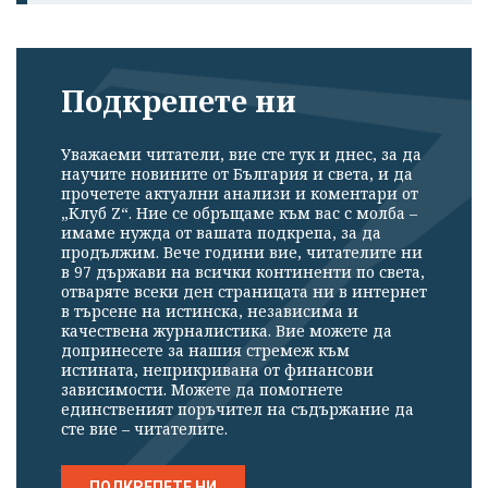
Подкрепете ни
Уважаеми читатели, вие сте тук и днес, за да
научите новините от България и света, и да
прочетете актуални анализи и коментари от
„Клуб Z“. Ние се обръщаме към вас с молба –
имаме нужда от вашата подкрепа, за да
продължим. Вече години вие, читателите ни
в 97 държави на всички континенти по света,
отваряте всеки ден страницата ни в интернет
в търсене на истинска, независима и
качествена журналистика. Вие можете да
допринесете за нашия стремеж към
истината, неприкривана от финансови
зависимости. Можете да помогнете
единственият поръчител на съдържание да
сте вие – читателите.
ПОДКРЕПЕТЕ НИ