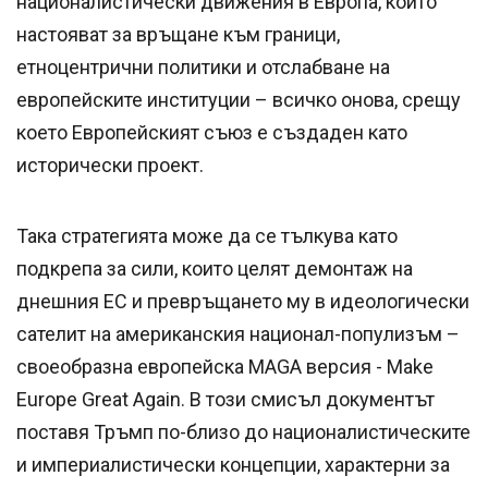
националистически движения в Европа, които
настояват за връщане към граници,
етноцентрични политики и отслабване на
европейските институции – всичко онова, срещу
което Европейският съюз е създаден като
исторически проект.
Така стратегията може да се тълкува като
подкрепа за сили, които целят демонтаж на
днешния ЕС и превръщането му в идеологически
сателит на американския национал-популизъм –
своеобразна европейска MAGA версия - Make
Europe Great Again. В този смисъл документът
поставя Тръмп по-близо до националистическите
и империалистически концепции, характерни за