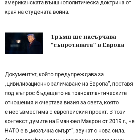
американската външнополитическа доктрина от
края на студената война.
Тръмп ще насърчава
"съпротивата" в Европа
Документът, който предупреждава за
„цивилизационно заличаване на Европа“, поставя
под въпрос бъдещето на трансатлантическите
отношения и очертава визия за света, която
е несъвместима с европейския проект. В този
контекст думите на Еманюел Макрон от 2019 г., че
НАТО е в „мозъчна смърт“, звучат с нова сила.
Ако тогава френският президент говореше за