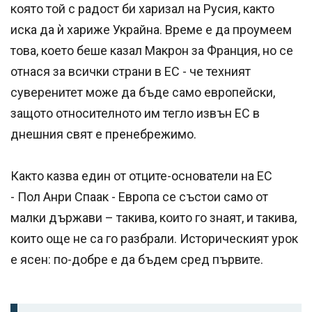
която той с радост би харизал на Русия, както
иска да ѝ хариже Украйна. Време е да проумеем
това, което беше казал Макрон за Франция, но се
отнася за всички страни в ЕС - че техният
суверенитет може да бъде само европейски,
защото относителното им тегло извън ЕС в
днешния свят е пренебрежимо.
Както казва един от отците-основатели на ЕС
- Пол Анри Спаак - Европа се състои само от
малки държави – такива, които го знаят, и такива,
които още не са го разбрали. Историческият урок
е ясен: по-добре е да бъдем сред първите.