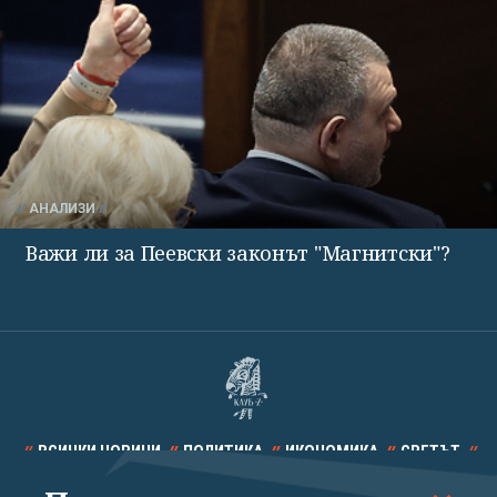
АНАЛИЗИ
Важи ли за Пеевски законът "Магнитски"?
ВСИЧКИ НОВИНИ
ПОЛИТИКА
ИКОНОМИКА
СВЕТЪТ
СПОРТ
КУЛТУРА
ТЕХНОЛОГИИ
КАЛЕЙДОСКОП