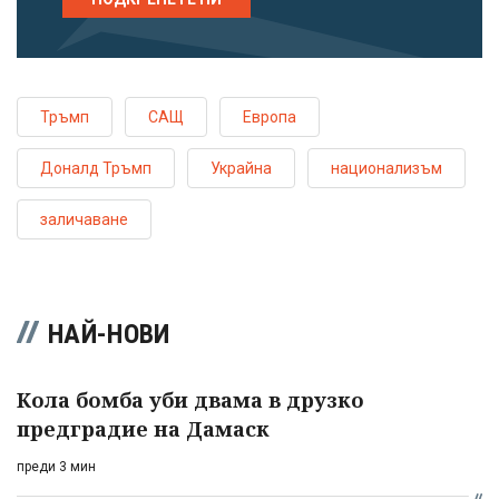
Тръмп
САЩ
Европа
Доналд Тръмп
Украйна
национализъм
заличаване
НАЙ-НОВИ
Кола бомба уби двама в друзко
предградие на Дамаск
преди 3 мин