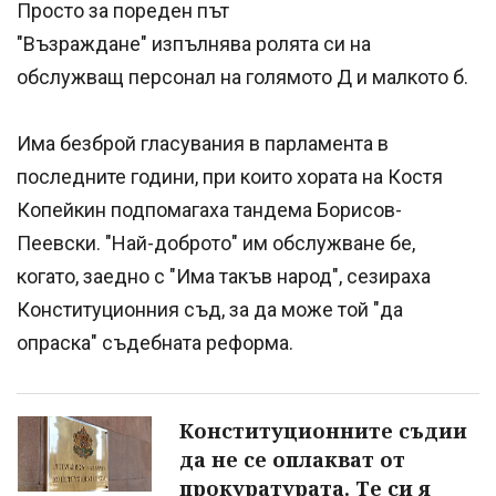
Просто за пореден път
"Възраждане" изпълнява ролята си на
обслужващ персонал на голямото Д и малкото б.
Има безброй гласувания в парламента в
последните години, при които хората на Костя
Копейкин подпомагаха тандема Борисов-
Пеевски. "Най-доброто" им обслужване бе,
когато, заедно с "Има такъв народ", сезираха
Конституционния съд, за да може той "да
опраска" съдебната реформа.
Конституционните съдии
да не се оплакват от
прокуратурата. Те си я