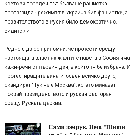
което за пореден път бълваше рашистка
пропаганда - режимът в Украйна бил фашистки, а
правителството в Русия било демократично,
видите ли.
Редно е да се припомни, че протести срещу
настоящата власт на жълтите павета в София има
кажи-речи от първия ден, в който тя бе избрана. И
протестиращите винаги, освен всичко друго,
скандират "Тук не е Москва", когато минават
покрай президенството и руския ресторант
срещу Руската църква.
Няма юмрук. Има "Шиши
вън" и "Тук не е Москва".