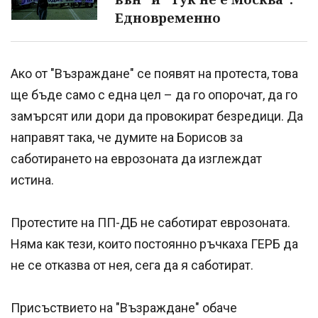
Едновременно
Ако от "Възраждане" се появят на протеста, това
ще бъде само с една цел – да го опорочат, да го
замърсят или дори да провокират безредици. Да
направят така, че думите на Борисов за
саботирането на еврозоната да изглеждат
истина.
Протестите на ПП-ДБ не саботират еврозоната.
Няма как тези, които постоянно ръчкаха ГЕРБ да
не се отказва от нея, сега да я саботират.
Присъствието на "Възраждане" обаче