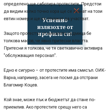
определено ще саботира протестите. Предстои
да видим колко точно хора ще се хванат на този
евтин номер и ще се откажат да участват.
Успешно
излязохте от
профила си!
Защото протестът от миналата седмица бе
толкова масов, че явно притесни властта.
Притесни я толкова, че тя светкавично активира
"обслужващия персонал".
Едно е сигурно – от протестите има смисъл. ОИК-
Варна, например, засега не посмя да отстрани
Благомир Коцев.
Кой знае, може пък и бюджетът да стане по-
приемлив. Ако протестите срещу него са