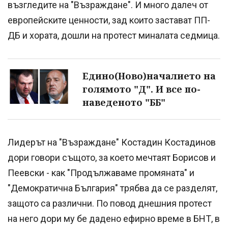
възгледите на "Възраждане". И много далеч от
европейските ценности, зад които застават ПП-
ДБ и хората, дошли на протест миналата седмица.
Едино(Ново)началието на
голямото "Д". И все по-
наведеното "ББ"
Лидерът на "Възраждане" Костадин Костадинов
дори говори същото, за което мечтаят Борисов и
Пеевски - как "Продължаваме промяната" и
"Демократична България" трябва да се разделят,
защото са различни. По повод днешния протест
на него дори му бе дадено ефирно време в БНТ, в