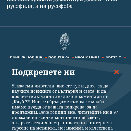
русофила, и на русофоба
ВСИЧКИ НОВИНИ
ПОЛИТИКА
ИКОНОМИКА
СВЕТЪТ
Подкрепете ни
СПОРТ
КУЛТУРА
ТЕХНОЛОГИИ
КАЛЕЙДОСКОП
МНЕНИЯ
Уважаеми читатели, вие сте тук и днес, за да
научите новините от България и света, и да
прочетете актуални анализи и коментари от
„Клуб Z“. Ние се обръщаме към вас с молба –
имаме нужда от вашата подкрепа, за да
продължим. Вече години вие, читателите ни в 97
Общи условия
Политика за поверителност
държави на всички континенти по света,
отваряте всеки ден страницата ни в интернет в
Реклама
Партньори
Контакти
За Клуб Z
търсене на истинска, независима и качествена