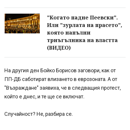
"Когато падне Пеевски".
Или "зурлата на прасето",
която напълни
триъгълника на властта
(ВИДЕО)
На другия ден Бойко Борисов заговори, как от
ПП-ДБ саботират влизането в еврозоната. А от
"Възраждане" заявиха, че в следващия протест,
който е днес, и те ще се включат.
Случайност? Не, разбира се.