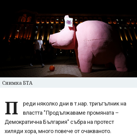
Снимка БТА
П
реди няколко дни в т.нар. триъгълник на
властта "Продължаваме промяната –
Демократична България" събра на протест
хиляди хора, много повече от очакваното.