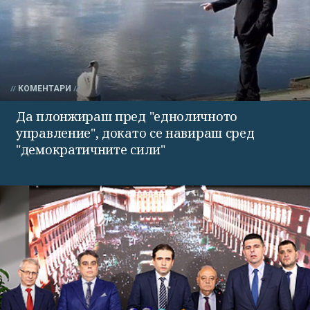
КОМЕНТАРИ
Да плонжираш пред "едноличното
управление", докато се навираш сред
"демократичните сили"