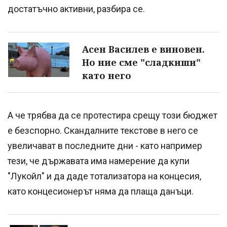
достатъчно активни, разбира се.
Асен Василев е виновен.
Но ние сме "сладкиши"
като него
А че трябва да се протестира срещу този бюджет
е безспорно. Скандалните текстове в него се
увеличават в последните дни - като например
тези, че държавата има намерение да купи
"Лукойл" и да даде тотализатора на концесия,
като концесионерът няма да плаща данъци.