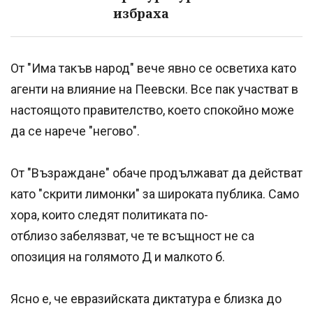
избраха
От "Има такъв народ" вече явно се осветиха като
агенти на влияние на Пеевски. Все пак участват в
настоящото правителство, което спокойно може
да се нарече "негово".
От "Възраждане" обаче продължават да действат
като "скрити лимонки" за широката публика. Само
хора, които следят политиката по-
отблизо забелязват, че те всъщност не са
опозиция на голямото Д и малкото б.
Ясно е, че евразийската диктатура е близка до