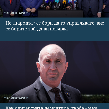
КОМЕНТАРИ
Не „народът“ се бори да го управлявате, вие
се борите той да ви повярва
КОМЕНТАРИ
Как олигархията демонтира джоба - и на