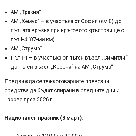
АМ „Тракия“
АМ „Хемус“ – в участъка от София (км 0) до
пътната връзка при кръговото кръстовище с
път I-4 (87-ми км).
АМ „Струма“
Път I-1 – в участъка от пътен възел „Симитли“
до пътен възел „Кресна“ на АМ „Струма“.
Предвижда се тежкотоварните превозни
средства да бъдат спирани в следните дни и
часове през 2026 г.:
Национален празник (3 март):
3 март: от 12:00 до 20:00 ч.