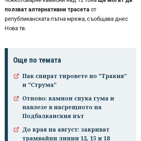
ползват алтернативни трасета
от
републиканската пътна мрежа, съобщава днес
Нова тв.
Още по темата
Пак спират тировете по "Тракия"
и "Струма"
Отново: камион спука гума и
навлезе в насрещното на
Подбалканския път
До края на август: закриват
трамвайни линии 12, 15 и 18