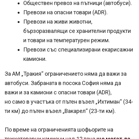
Обществен превоз на пътници (автобуси).
Превози на опасни товари (ADR).
Превози на живи животни,
бързоразвалящи се хранителни продукти
и товари на температурен режим.
Превози със специализирани екарисажни
камиони.
За АМ „Тракия“ ограничението няма да важи за
автобуси. Забраната в посока София няма да
важи и за камиони с опасни товари (ADR),
но само в участъка от пътен възел „Ихтиман“ (34-
ти км) до пътен възел „Вакарел“ (23-ти км).
По време на ограниченията шофьорите на
тежкотоварни камиони над 12 тона
ще могат да