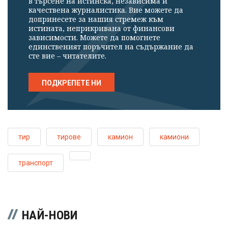
в търсене на истинска, независима и
качествена журналистика. Вие можете да
допринесете за нашия стремеж към
истината, неприкривана от финансови
зависимости. Можете да помогнете
единственият поръчител на съдържание да
сте вие – читателите.
ПОДКРЕПЕТЕ НИ
тир
тирове
камион
камиони
транспорт
НАЙ-НОВИ