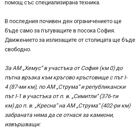
помощ със специализирана техника.
В последния почивен ден ограничението ще
бъде само за пътуващите в посока София.
Движението за излизащите от столицата ще бъде
свободно.
За АМ „Хемус“ в участъка от София (км 0) до
пътна връзка към кръгово кръстовище с път I-
4 (87-ми км), по АМ „Струма“ и републикански
път I-1 в участъка от п. в. „Симитли“ (376-ти
км) до п. в. „Кресна“ на АМ „Струма“ (402-ри км)
забраната няма да се отнася за камиони,
извършващи: