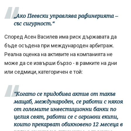
„Ако Пеевски управлява рафинерията –
със сигурност.“
Според Асен Василев има риск държавата да
бъде осъдена при международен арбитраж.
Реална оценка на активите на компанията не
може да се извърши бързо - в рамките на дни
или седмици, категоричен е той:
"Когато се придобива актив от такъв
мащаб, международен, се работи с някоя
от големите инвестиционни банки по
целия свят, работи се с огромни екипи,
които прекарват обикновено 12 месеца в