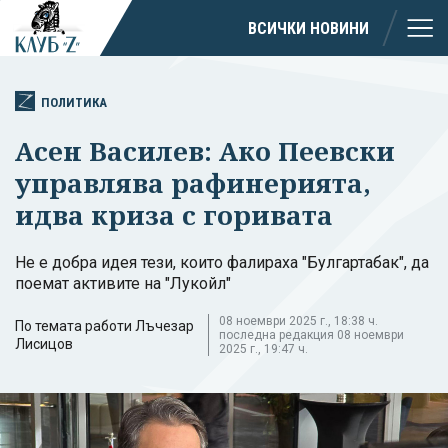
ВСИЧКИ НОВИНИ
ПОЛИТИКА
Асен Василев: Ако Пеевски
управлява рафинерията,
идва криза с горивата
Не е добра идея тези, които фалираха "Булгартабак", да
поемат активите на "Лукойл"
08 ноември 2025 г., 18:38 ч.
По темата работи Лъчезар
последна редакция 08 ноември
Лисицов
2025 г., 19:47 ч.