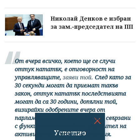
Николай Денков е избран
за зам.-председател на ПП
От вчера всичко, което ще се случи
оттук нататък, е отговорност на
управляващите,
заяви той.
След като за
30 секунди могат да приемат такъв
закон, оттук нататък последствията
могат да са 30 години, допълни той,
визирайки одобрените вчера от
парламента законови промени, свързани
с функциите на особения управител на
Успешно
активите на "Лукойл“ в България.