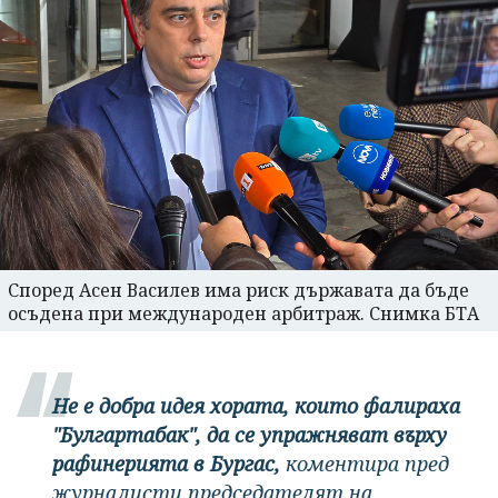
Според Асен Василев има риск държавата да бъде
осъдена при международен арбитраж. Снимка БТА
Не е добра идея хората, които фалираха
"Булгартабак", да се упражняват върху
рафинерията в Бургас,
коментира пред
журналисти председателят на