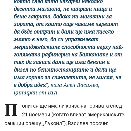
която след като изхарчи няколко
десетки милиона, не направи нищо и
беше закрита, дадоха ни магазини за
хората, от които още чакаме първият
да бъде открит и дали ще има кисело
мляко в него, да си упражняват
меринджейските способности върху най-
голямата рафинерия на Балканите и от
тях да зависи дали ще има бензин и
дизел по бензиностанциите и дали ще
има гориво за самолетите, не мисля, че
е добра идея",
каза Асен Василев,
цитиран от БТА.
П
опитан ще има ли криза на горивата след
21 ноември (когато влизат американските
санкции срещу „Лукойл“), Василев посочи: