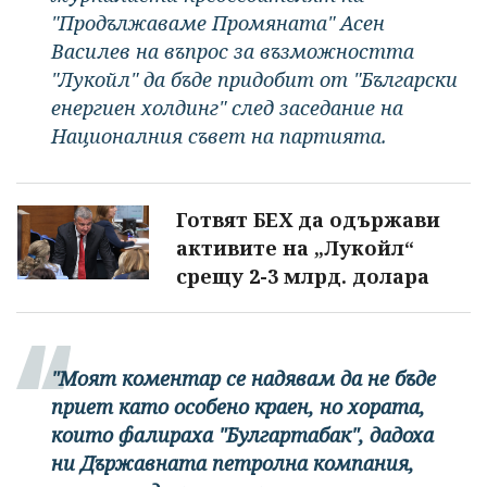
"Продължаваме Промяната" Асен
Василев на въпрос за възможността
"Лукойл" да бъде придобит от "Български
енергиен холдинг" след заседание на
Националния съвет на партията.
Готвят БЕХ да одържави
активите на „Лукойл“
срещу 2-3 млрд. долара
"Моят коментар се надявам да не бъде
приет като особено краен, но хората,
които фалираха "Булгартабак", дадоха
ни Държавната петролна компания,