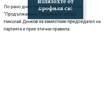
излязохте от
По-рано днес Националният съвет на
профила си!
"Продължаваме Промяната" избра
Николай Денков за заместник-председател на
партията и прие етични правила.