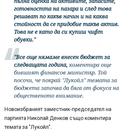
пълна оценка на активите, запасите,
готовността на пазара и след това
решават по какъв начин и на каква
стойност да се придобие такъв актив.
Това не е като да си купиш чифт
обувки."
"Все още нямаме внесен бюджет за
следващата година,
коментира още
бившият финансов министър. Той
посочи, че покрай "Лукойл" темата за
бюджета започва да бяга от фокуса на
общественото внимание.
Новоизбраният заместник-председател на
партията Николай Денков също коментира
темата за "Лукойл".