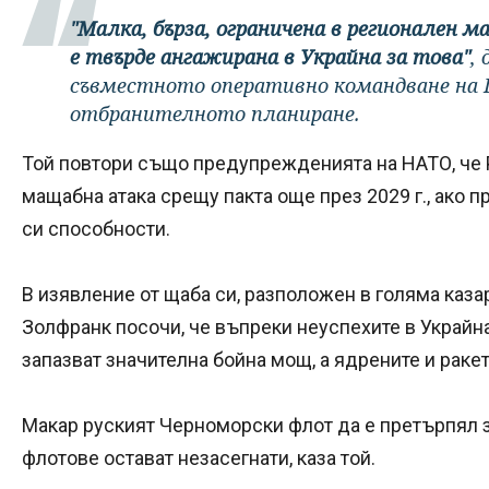
"Малка, бърза, ограничена в регионален м
е твърде ангажирана в Украйна за това"
,
съвместното оперативно командване на Г
отбранителното планиране.
Той повтори също предупрежденията на НАТО, че 
мащабна атака срещу пакта още през 2029 г., ако 
си способности.
В изявление от щаба си, разположен в голяма каза
Золфранк посочи, че въпреки неуспехите в Украйн
запазват значителна бойна мощ, а ядрените и ракет
Макар руският Черноморски флот да е претърпял з
флотове остават незасегнати, каза той.