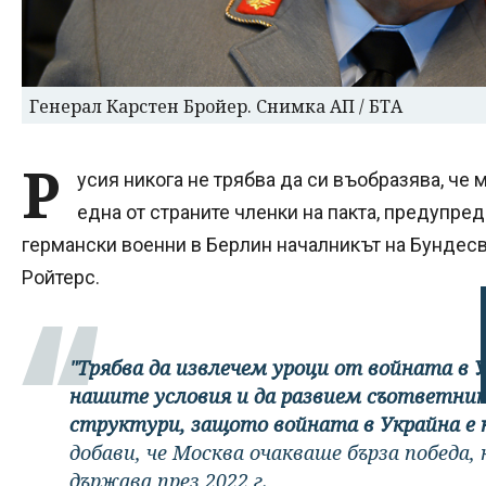
Генерал Карстен Бройер. Снимка АП / БТА
Р
усия никога не трябва да си въобразява, че
една от страните членки на пакта, предупре
германски военни в Берлин началникът на Бундесв
Ройтерс.
"Трябва да извлечем уроци от войната в 
нашите условия и да развием съответнит
структури, защото войната в Украйна е
добави, че Москва очакваше бърза победа,
държава през 2022 г.