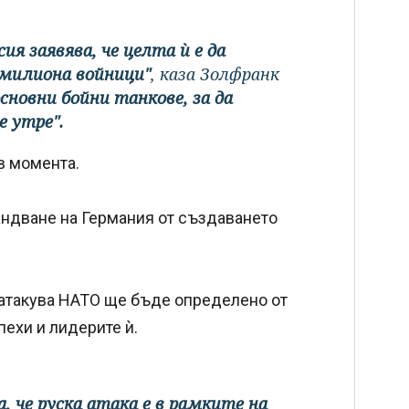
ия заявява, че целта ѝ е да
5 милиона войници"
, каза Золфранк
сновни бойни танкове, за да
е утре".
в момента.
ндване на Германия от създаването
 атакува НАТО ще бъде определено от
пехи и лидерите ѝ.
, че руска атака е в рамките на