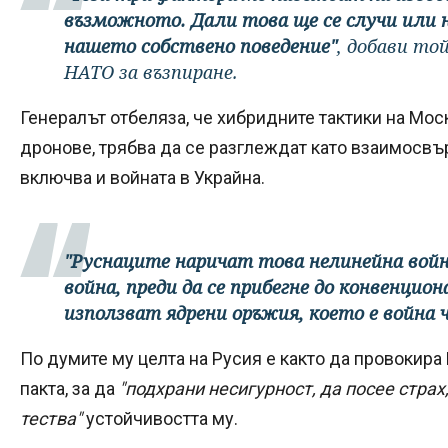
възможното. Дали това ще се случи или н
нашето собствено поведение"
, добави то
НАТО за възпиране.
Генералът отбеляза, че хибридните тактики на Мос
дронове, трябва да се разглеждат като взаимосвър
включва и войната в Украйна.
"Руснаците наричат това нелинейна войн
война, преди да се прибегне до конвенци
използват ядрени оръжия, което е война 
По думите му целта на Русия е както да провокира 
пакта, за да
"подхрани несигурност, да посее страх
тества"
устойчивостта му.