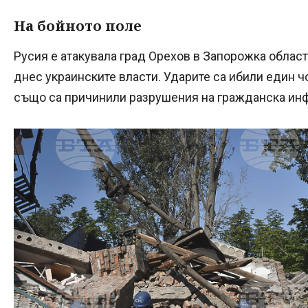
На бойното поле
Русия е атакувала град Орехов в Запорожка облас
днес украинските власти. Ударите са ибили един ч
също са причинили разрушения на гражданска инф