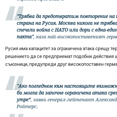
"Трябва да предотвратим повторение на 
страна на Русия. Москва никога не трябва
спечели война с НАТО или дори с една-ед
пакта"
, каза най-високопоставеният герм
Русия има капацитет за ограничена атака срещу те
решението да се предприемат подобни действия щ
съюзници, предупреди друг високопоставен герма
"Ако погледнем към настоящите възможно
би могла да започне ограничена атака с
утре“
, заяви генерал-лейтенант Алексан
Ройтерс.