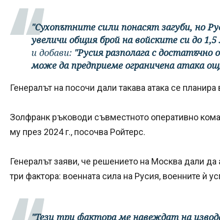
"Сухопътните сили понасят загуби, но Рус
увеличи общия брой на войските си до 1,
и добави:
"Русия разполага с достатъчно о
може да предприеме ограничена атака ощ
Генералът на посочи дали такава атака се планира 
Золфранк ръководи съвместното оперативно кома
му през 2024 г., посочва Ройтерс.
Генералът заяви, че решението на Москва дали да
три фактора: военната сила на Русия, военните ѝ ус
"Тези три фактора ме навеждат на извода