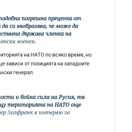
подобна погрешна преценка от
 да си въобразява, че може да
инствена държава членка на
ански военен.
риторията на НАТО по всяко време, но
е зависи от позицията на западните
нски генерал.
сти и бойна сила на Русия, тя
рещу територията на НАТО още
дер Золфранк в интервю за