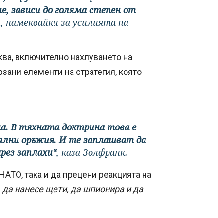
е, зависи до голяма степен от
й, намеквайки за усилията на
ква, включително нахлуването на
зани елементи на стратегия, която
а. В тяхната доктрина това е
онални оръжия. И те заплашват да
чрез заплахи“
, каза Золфранк.
НАТО, така и да прецени реакцията на
, да нанесе щети, да шпионира и да