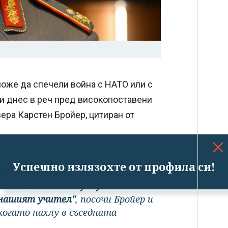
 може да спечели война с НАТО или с
ди днес в реч пред високопоставени
ера Карстен Бройер, цитиран от
Успешно излязохте от профила си!
Украйна, да ги адаптираме към
е собствени концепции и
 нашият учител"
, посочи Бройер и
 когато нахлу в съседната