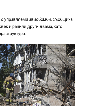
т с управляеми авиобомби, съобщиха
овек и ранили други двама, като
раструктура.