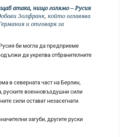
ащаб атака, нищо голямо – Русия
 добави Золфранк, който оглавява
ермания и отговаря за
Русия би могла да предприеме
продължи да укрепва отбранителните
рма в северната част на Берлин,
а, руските военновъздушни сили
ните сили остават незасегнати.
начителни загуби, другите руски