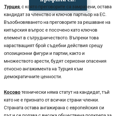
Турция
, с която преговорите са замразени, остава
кандидат за членство и ключов партньор на ЕС.
Възобновяването на преговорите за решаване на
кипърския въпрос е посочено като ключов
елемент в сътрудничеството. Въпреки това
нарастващият брой съдебни действия срещу
опозиционни фигури и партии, както и
множеството арести, будят сериозни опасения
относно ангажимента на Турция към
демократичните ценности.
Косово
технически няма статут на кандидат, тъй
като не е признато от всички страни членки.
Страната остава ангажирана с европейския си
път и се ползва с висока обществена подкрепа за