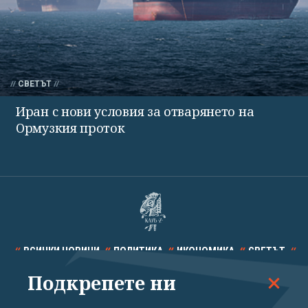
СВЕТЪТ
Иран с нови условия за отварянето на
Ормузкия проток
ВСИЧКИ НОВИНИ
ПОЛИТИКА
ИКОНОМИКА
СВЕТЪТ
Подкрепете ни
СПОРТ
КУЛТУРА
ТЕХНОЛОГИИ
КАЛЕЙДОСКОП
МНЕНИЯ