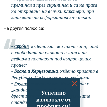
преминали през скрининга и са на прага
на откриване на всички клъстери, при
запазване на реформаторския темп.
На другия полюс са:
•
Сърбия
, където масови протести, спад
в свободата на словото и липса на
реформи поставят под въпрос целия
процес;
•
Босна и Херцеговина
, където кризата в
Република Сръбска блокира реформи.
•
Грузия
, която според Комисията е
„кандидат само на думи“ заради
Успешно
драстичен срив на демократичните
излязохте от
стандарти;
профила си!