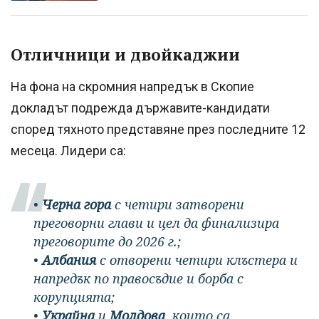
Отличници и двойкаджии
На фона на скромния напредък в Скопие
докладът подрежда държавите-кандидати
според тяхното представяне през последните 12
месеца. Лидери са:
•
Черна гора
с четири затворени
преговорни глави и цел да финализира
преговорите до 2026 г.;
•
Албания
с отворени четири клъстера и
напредък по правосъдие и борба с
корупцията;
•
Украйна
и
Молдова
, които са