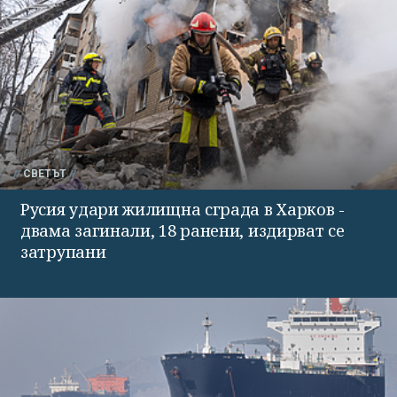
СВЕТЪТ
Русия удари жилищна сграда в Харков -
двама загинали, 18 ранени, издирват се
затрупани