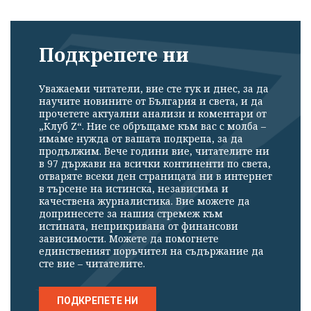
Подкрепете ни
Уважаеми читатели, вие сте тук и днес, за да
научите новините от България и света, и да
прочетете актуални анализи и коментари от
„Клуб Z“. Ние се обръщаме към вас с молба –
имаме нужда от вашата подкрепа, за да
продължим. Вече години вие, читателите ни
в 97 държави на всички континенти по света,
отваряте всеки ден страницата ни в интернет
в търсене на истинска, независима и
качествена журналистика. Вие можете да
допринесете за нашия стремеж към
истината, неприкривана от финансови
зависимости. Можете да помогнете
единственият поръчител на съдържание да
сте вие – читателите.
ПОДКРЕПЕТЕ НИ