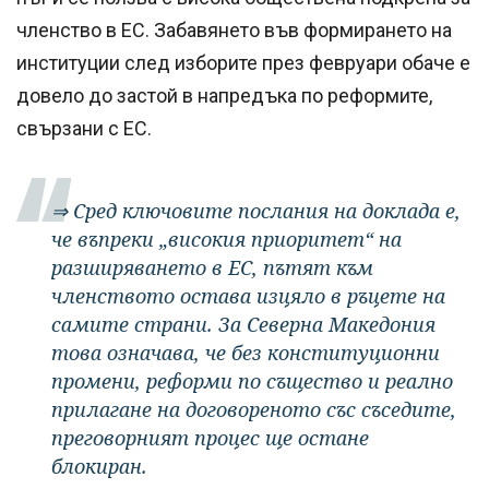
членство в ЕС. Забавянето във формирането на
институции след изборите през февруари обаче е
довело до застой в напредъка по реформите,
свързани с ЕС.
⇒ Сред ключовите послания на доклада е,
че въпреки „високия приоритет“ на
разширяването в ЕС, пътят към
членството остава изцяло в ръцете на
самите страни. За Северна Македония
това означава, че без конституционни
промени, реформи по същество и реално
прилагане на договореното със съседите,
преговорният процес ще остане
блокиран.