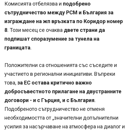
Комисията отбелязва и
подобрено
сътрудничество между РСМ и България за
изграждане на жп връзката по Коридор номер
8
. Този месец се очаква
двете страни да
подпишат споразумение за тунела на
границата
.
Положителни са отношенията със съседите и
участието в регионални инициативи. Въпреки
това,
за ЕС остава критично важно
добросъвестното прилагане на двустранните
договори - и с Гърция, и с България
.
Подобреното сътрудничество не отменя
необходимостта от „значителни допълнителни
усилия за насърчаване на атмосфера на диалог и