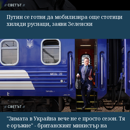
СВЕТЪТ
Путин се готви да мобилизира още стотици
хиляди руснаци, заяви Зеленски
СВЕТЪТ
"Зимата в Украйна вече не е просто сезон. Тя
е оръжие" - британският министър на