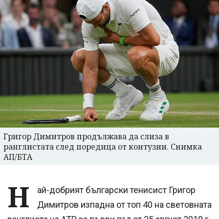
Григор Димитров продължава да слиза в
ранглистата след поредица от контузии. Снимка
АП/БТА
Н
ай-добрият български тенисист Григор
Димитров изпадна от топ 40 на световната