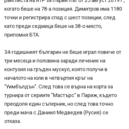
ранглиста на АТР за първи път от 25 август 2019 г.,
когато беше на 78-а позиция. Димитров има 1180
точки и регистрира спад с шест позиции, след
като преди седмица беше на 38-о място,
припомня БТА.
34-годишният българин не беше играл повече от
три месеца и половина заради лечение на
контузия на гръден мускул, която получи в
началото на юли в четвъртия кръг на
"Уимбълдън". След това се върна на корта за
турнира от сериите "Мастърс" в Париж, където
преодоля един съперник, но след това точно
преди мача с Даниил Медведев (Русия) се
отказа.