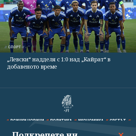
СПОРТ
„Левски“ надделя с 1:0 над „Кайрат“ в
добавеното време
ВСИЧКИ НОВИНИ
ПОЛИТИКА
ИКОНОМИКА
СВЕТЪТ
Подкрепете ни
СПОРТ
КУЛТУРА
ТЕХНОЛОГИИ
КАЛЕЙДОСКОП