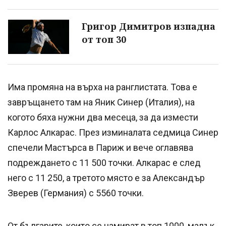
Григор Димитров изпадна
от топ 30
Има промяна на върха на ранглистата. Това е
завръщането там на Яник Синер (Италия), на
когото бяха нужни два месеца, за да измести
Карлос Алкарас. През изминалата седмица Синер
спечели Мастърса в Париж и вече оглавява
подреждането с 11 500 точки. Алкарас е след
него с 11 250, а третото място е за Александър
Зверев (Германия) с 5560 точки.
От българите, които се намират в топ 1000, малък