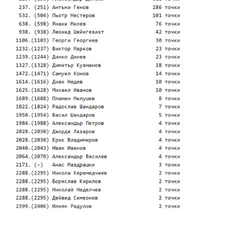
Успешно
излязохте от
профила си!