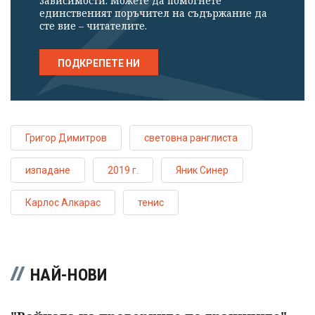
зависимости. Можете да помогнете
единственият поръчител на съдържание да
сте вие – читателите.
ПОДКРЕПЕТЕ НИ
Григор Димитров
световна ранглиста
изпадане
2019 г.
Яник Синер
Карлос Алкарас
тенис
НАЙ-НОВИ