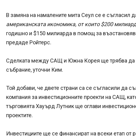
В замяна на намалените мита Сеул се е съгласил 
американската икономика, от които $200 милиард
годишно и $150 милиарда в помощ за възстановяв
предаде Ройтерс.
Сделката между САЩ и Южна Корея ще трябва да 
събрание, уточни Ким.
Той добави, че двете страни са се съгласили да 
компания за инвестиционните проекти на САЩ, ка
търговията Хауърд Лутник ще оглави инвестиционе
проектите.
Инвестициите ще се финансират на всеки етап от р