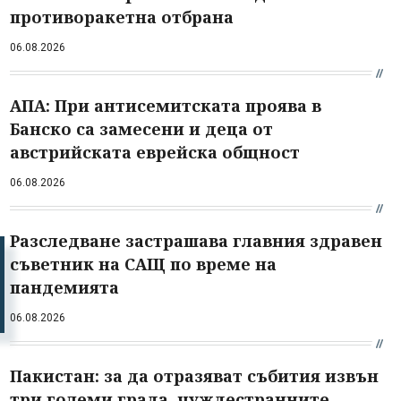
противоракетна отбрана
06.08.2026
АПА: При антисемитската проява в
Банско са замесени и деца от
австрийската еврейска общност
06.08.2026
Разследване застрашава главния здравен
съветник на САЩ по време на
пандемията
06.08.2026
Пакистан: за да отразяват събития извън
три големи града, чуждестранните