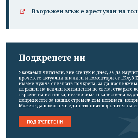
Въоръжен мъж е арестуван на го
Подкрепете ни
Уважаеми читатели, вие сте тук и днес, за да научит
прочетете актуални анализи и коментари от „Клуб Z
имаме нужда от вашата подкрепа, за да продължим. 
държави на всички континенти по света, отваряте в
търсене на истинска, независима и качествена жур
допринесете за нашия стремеж към истината, непр
Можете да помогнете единственият поръчител на съ
ПОДКРЕПЕТЕ НИ