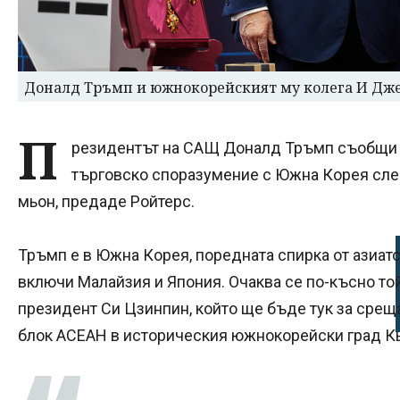
Доналд Тръмп и южнокорейският му колега И Дже
П
резидентът на САЩ Доналд Тръмп съобщи дн
търговско споразумение с Южна Корея сле
мьон, предаде Ройтерс.
Тръмп е в Южна Корея, поредната спирка от азиатс
включи Малайзия и Япония. Очаква се по-късно то
президент Си Цзинпин, който ще бъде тук за срещ
блок АСЕАН в историческия южнокорейски град К