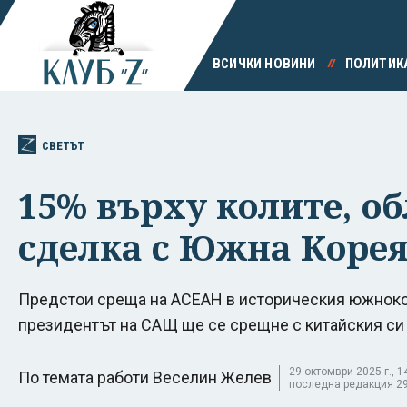
ВСИЧКИ НОВИНИ
ПОЛИТИК
СВЕТЪТ
15% върху колите, об
сделка с Южна Коре
Предстои среща на АСЕАН в историческия южноко
президентът на САЩ ще се срещне с китайския си
29 октомври 2025 г., 14
По темата работи Веселин Желев
последна редакция 29 