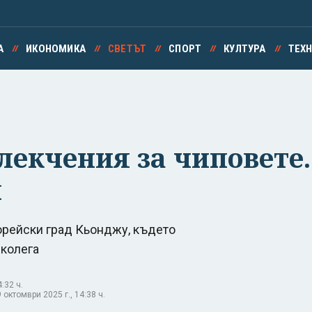
А
ИКОНОМИКА
СВЕТЪТ
СПОРТ
КУЛТУРА
ТЕХ
лекчения за чиповете.
я
рейски град Кьонджу, където
 колега
:32 ч.
октомври 2025 г., 14:38 ч.