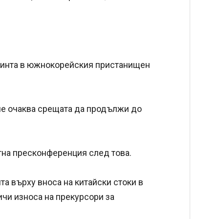
тринта в южнокорейския пристанищен
 че очаква срещата да продължи до
тна пресконференция след това.
та върху вноса на китайски стоки в
ичи износа на прекурсори за