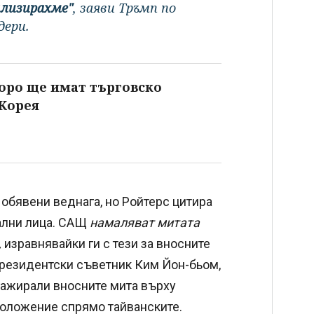
ализирахме"
, заяви Тръмп по
дери.
коро ще имат търговско
Корея
обявени веднага, но Ройтерс цитира
иални лица. САЩ
намаляват митата
,
изравнявайки ги с тези за вносните
резидентски съветник Ким Йон-бьом,
нгажирали вносните мита върху
положение спрямо тайванските.