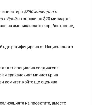
да инвестира
$350 милиарда в
а в брой
на вноски по $20 милиарда
ане на американското корабостроене,
бъде ратифицирана от Националното
създадат специална холдингова
то американският министър на
н комитет, който ще оценява
еализацията на проектите, вместо