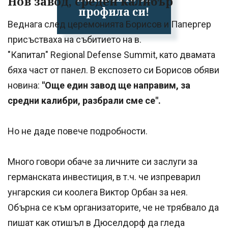
Нов завод, среден калибър
профила си!
Веднага след церемонията Борисов и Папергер
присъстваха на събитието на в.
"Капитал" Regional Defense Summit, като двамата
бяха част от панел. В експозето си Борисов обяви
новина:
"Още един завод ще направим, за
средни калибри, разбрали сме се".
Но не даде повече подробности.
Много говори обаче за личните си заслуги за
германската инвестиция, в т.ч. че изпреварил
унгарския си коолега Виктор Орбан за нея.
Обърна се към организаторите, че не трябвало да
пишат как отишъл в Дюселдорф да гледа