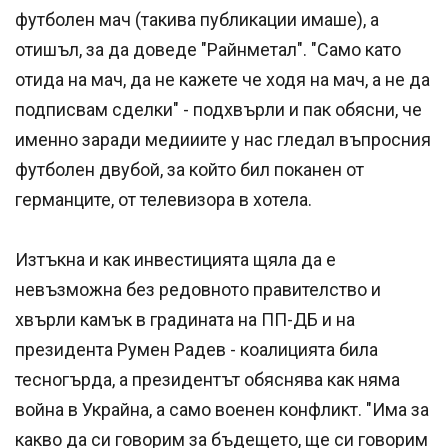
футболен мач (такива публикации имаше), а
отишъл, за да доведе "Райнметал". "Само като
отида на мач, да не кажете че ходя на мач, а не да
подписвам сделки" - подхвърли и пак обясни, че
именно заради медииите у нас гледал въпросния
футболен двубой, за който бил поканен от
германците, от телевизора в хотела.
Изтъкна и как инвестицията щяла да е
невъзможна без редовното правителство и
хвърли камък в градината на ПП-ДБ и на
президента Румен Радев - коалицията била
тесногърда, а президентът обяснява как няма
война в Украйна, а само военен конфликт. "Има за
какво да си говорим за бъдещето, ще си говорим