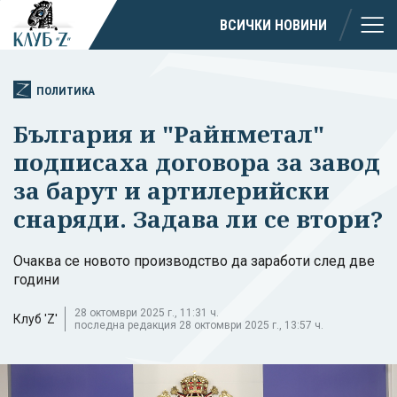
ВСИЧКИ НОВИНИ
ПОЛИТИКА
България и "Райнметал"
подписаха договора за завод
за барут и артилерийски
снаряди. Задава ли се втори?
Очаква се новото производство да заработи след две
години
28 октомври 2025 г., 11:31 ч.
Клуб 'Z'
последна редакция 28 октомври 2025 г., 13:57 ч.