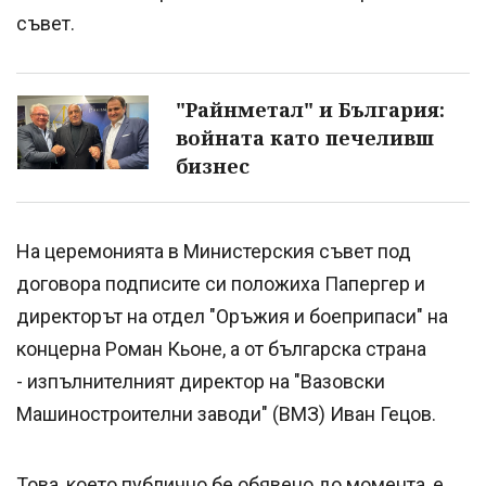
съвет.
"Райнметал" и България:
войната като печеливш
бизнес
На церемонията в Министерския съвет под
договора подписите си положиха Папергер и
директорът на отдел "Оръжия и боеприпаси" на
концерна Роман Кьоне, а от българска страна
- изпълнителният директор на "Вазовски
Машиностроителни заводи" (ВМЗ) Иван Гецов.
Това, което публично бе обявено до момента, е,