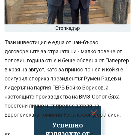
Стопкадър
Тази инвестиция е една от най-бързо
договорените за страната ни - малко повече от
половин година отне и беше обявена от Папергер
в края на август, като за принос по нея и кой я е
осигурил спориха президентът Румен Радев и
лидерът на партия ГЕРБ Бойко Борисов, а
настоящите производства на ВМЗ-Сопот бяха
посетени лично и от председателя на
Европейската комисия Урсула фон дер Лайен.
Успешно
излязохте от