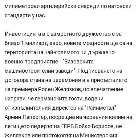
милиметрови артилерийски снаряди по натовски
стандарти у нас.
Инвестицията в съвместното дружество е за
близо 1 милиард евро, новите мощности ще са на
територията на най-голямото ни държавно
военно предприятие - "Вазовските
машиностроителни заводи". Подписването на
договора стана на церемония и в присъствието
на премиера Росен Желязков, но впечатление
направи, че германските гости, водени
от изпълнителния директор на "Райнметал"
Армин Папергер, посрещна на червения килим на
летището лидерът на ГЕРБ Бойко Борисов, не
Желязков или протоколът на Министерския