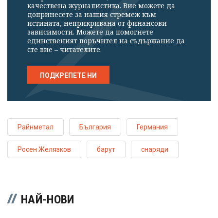
качествена журналистика. Вие можете да
допринесете за нашия стремеж към
истината, неприкривана от финансови
зависимости. Можете да помогнете
единственият поръчител на съдържание да
сте вие – читателите.
ПОДКРЕПЕТЕ НИ
Райнметал
България
Германия
Росен Желязков
барут
снаряди
НАЙ-НОВИ