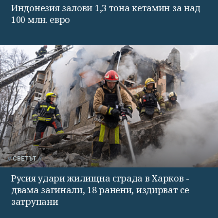
Индонезия залови 1,3 тона кетамин за над
100 млн. евро
СВЕТЪТ
Русия удари жилищна сграда в Харков -
двама загинали, 18 ранени, издирват се
затрупани