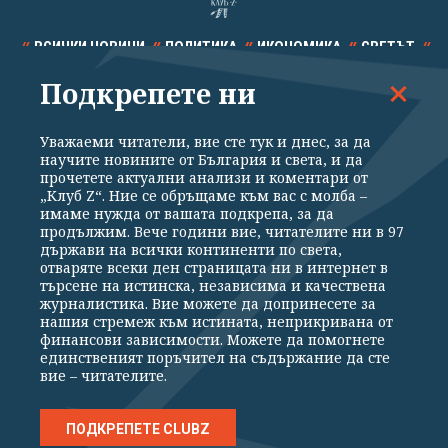
ВСИЧКИ НОВИНИ
ПОЛИТИКА
ИКОНОМИКА
СВЕТЪТ
Подкрепете ни
СПОРТ
КУЛТУРА
ТЕХНОЛОГИИ
КАЛЕЙДОСКОП
МНЕНИЯ
Уважаеми читатели, вие сте тук и днес, за да
научите новините от България и света, и да
прочетете актуални анализи и коментари от
„Клуб Z“. Ние се обръщаме към вас с молба –
имаме нужда от вашата подкрепа, за да
продължим. Вече години вие, читателите ни в 97
Общи условия
Политика за поверителност
държави на всички континенти по света,
отваряте всеки ден страницата ни в интернет в
Реклама
Партньори
Контакти
За Клуб Z
търсене на истинска, независима и качествена
Екип
Подкрепете ни
журналистика. Вие можете да допринесете за
нашия стремеж към истината, неприкривана от
финансови зависимости. Можете да помогнете
единственият поръчител на съдържание да сте
Издател на www.clubz.bg е „Клуб Зебра Медия“ ЕООД, София, ул. "Алеко
вие – читателите.
Константинов" 3. Всички права запазени 2026 „Клуб Зебра Медия“
ЕООД.
Препечатването на материали, снимки и видео от www.clubz.bg без
разрешение ще бъде преследвано по съдебен път, съгласно
ПОДКРЕПЕТЕ CLUBZ
ОБЩИТЕ УСЛОВИЯ