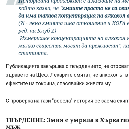
Историята продължава с изказване на ме
който казва, че "
змиите просто не са св
да има такава концентрация на алкохол в 
(?! - явно змията има отношение и КОГА е 
ред. на Клуб Z)
Измерихме концентрацията на алкохол на
малко същества могат да преживеят", ка
статията.
Публикацията завършва с твърдението, че отроват
здравето на Щеф. Лекарите смятат, че алкохолът в
ефектите на токсина, спасявайки живота му.
С проверка на тази "весела" история се заема еки
ТВЪРДЕНИЕ: Змия е умряла в Хърватия
мъж