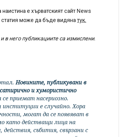
а наистина е хърватският сайт News
та статия може да бъде видяна
тук.
и в него публикациите са измислени
.
ортал.
Новините, публикувани в
а сатирично и хумористично
а се приемат насериозно.
ли институции е случайно. Хора
чности, могат да се появяват в
мо като действащи лица на
 действия, събития, свързани с