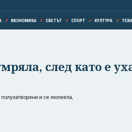
А
ИКОНОМИКА
СВЕТЪТ
СПОРТ
КУЛТУРА
ТЕХ
умряла, след като е у
и полузатворени и се люлеела,