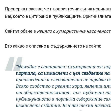
Проверка показва, че първоизточникът на новинат
Bar, което е цитирано в публикациите. Оригинална
Сайтът обаче е
изцяло с хумористична насоченост 
Ето какво е описано в съдържанието на сайта:
"NewsBar е сатиричен и хумористичен п
портала, са измислени с цел създаване н
произведение и следователно не трябва д
Всяко сходство с реални хора, явления и
от обществения живот, т.е. публични ли
публикуваното в портала съдържание са
измислени събития. Всички техни нагласи,