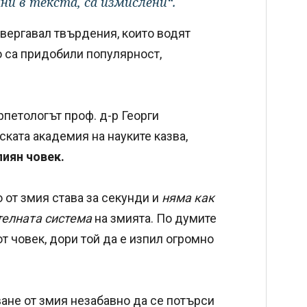
ни в текста, са измислени“.
овергавал твърдения, които водят
о са придобили популярност,
петологът проф. д-р Георги
ката академия на науките казва,
пиян човек.
о от змия става за секунди и
няма как
телната система
на змията. По думите
т човек, дори той да е изпил огромно
ване от змия незабавно да се потърси