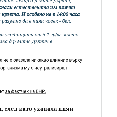
стния лекар д-р Мате Дърнич,
икнали естествената им плячка
кръвта. И особено не в 14:00 часа
разумно да е пиян човек - бел.
 усойницата от 5,1 гр/кг, което
зва д-р Мате Дърнич в
а не е оказала никакво влияние върху
 организма му е неутрализирал
път
за фактчек на БНР.
, след като ухапала пиян