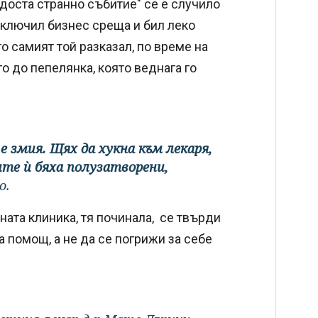
 доста странно събитие" се е случило
иключил бизнес среща и бил леко
то самият той разказал, по време на
о до пепелянка, която веднага го
 е змия. Щях да хукна към лекаря,
чите ѝ бяха полузатворени,
о.
ата клиника, тя починала, се твърди
а помощ, а не да се погрижи за себе