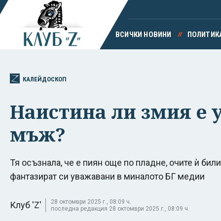
ВСИЧКИ НОВИНИ
ПОЛИТИК
КАЛЕЙДОСКОП
Наистина ли змия е 
мъж?
Тя осъзнала, че е пиян още по пладне, очите ѝ бил
фантазират си уважавани в миналото БГ медии
28 октомври 2025 г., 08:09 ч.
Клуб 'Z'
последна редакция 28 октомври 2025 г., 08:09 ч.