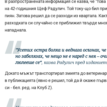
В разпространената информация се казва, че "това
на 42-годишния Щеф Радулич. Той току-що бил пр
пиян. Затова решил да се разходи из квартала. Как
разходката си случайно се приближил твърде мног
нападнала.
"Усетих остра болка и веднага осъзнах, че
но забелязах, че нещо не е наред с нея – о
люлееше се“
, казва Радулич пред изданиет
Докато мъжът транспортирал змията до ветеринарн
в публикацията (явно е решил, той да й окаже първ
си - бел. ред. на Клуб Z).