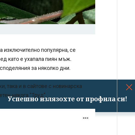
на изключително популярна, се
лед като е ухапала пиян мъж.
споделяния за няколко дни.
, така и в сайтове с новинарска
тен някога "Труд".
Успешно излязохте от профила си!