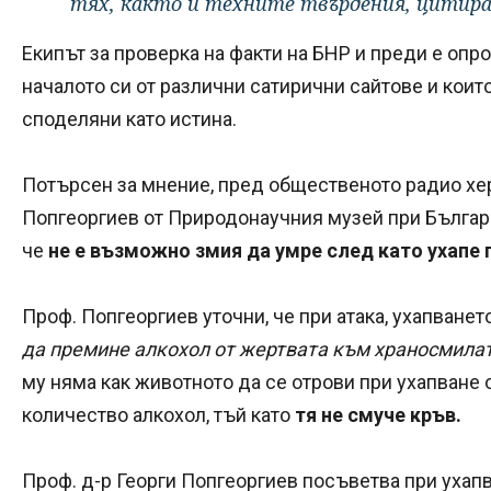
тях, както и техните твърдения, цитира
Екипът за проверка на факти на БНР и преди е опр
началото си от различни сатирични сайтове и коит
споделяни като истина.
Потърсен за мнение, пред общественото радио хер
Попгеоргиев от Природонаучния музей при Българс
че
не е възможно змия да умре след като ухапе 
Проф. Попгеоргиев уточни, че при атака, ухапванет
да премине алкохол от жертвата към храносмила
му няма как животното да се отрови при ухапване о
количество алкохол, тъй като
тя не смуче кръв.
Проф. д-р Георги Попгеоргиев посъветва при ухап