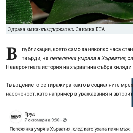
Здрава змия-въздържател. Снимка БТА
В
публикация, която само за няколко часа ста
твърди, че
пепелянка умряла в Хърватия
, с
Невероятната история на хърватина събра хиляди 
Твърдението се тиражира както в социалните мрежи
насоченост, като например в уважавания и авторите