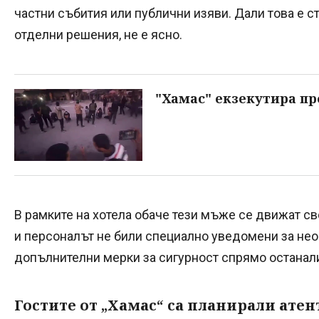
частни събития или публични изяви. Дали това е с
отделни решения, не е ясно.
"Хамас" екзекутира пр
В рамките на хотела обаче тези мъже се движат с
и персоналът не били специално уведомени за нео
допълнителни мерки за сигурност спрямо останали
Гостите от „Хамас“ са планирали атен