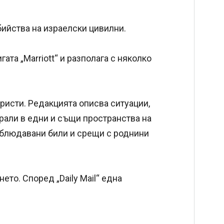
убийства на израелски цивилни.
гата „Marriott“ и разполага с няколко
туристи. Редакцията описва ситуации,
рали в едни и същи пространства на
Наблюдавани били и срещи с роднини
ето. Според „Daily Mail“ една