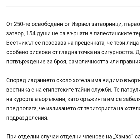
От 250-те освободени от Израел затворници, пър
затвор, 154 души не са върнати в палестинските тер
Вестникът се позовава на преценката, че тези лица
особено рискови от гледна точка на сигурността.
потвърждение за броя, самоличността или правния 
Според изданието около хотела има видимо въор
вестника е на египетските тайни служби. Те патрул
на курорта въоръжени, като оръжията им се забеляз
предполага, че излизането от територията на хотел
подразделения.
При отделни случаи отделни членове на „Хамас“ са