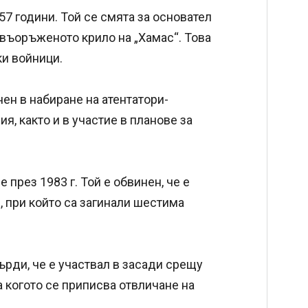
7 години. Той се смята за основател
 въоръженото крило на „Хамас“. Това
ки войници.
нен в набиране на атентатори-
я, както и в участие в планове за
 през 1983 г. Той е обвинен, че е
, при който са загинали шестима
върди, че е участвал в засади срещу
на когото се приписва отвличане на