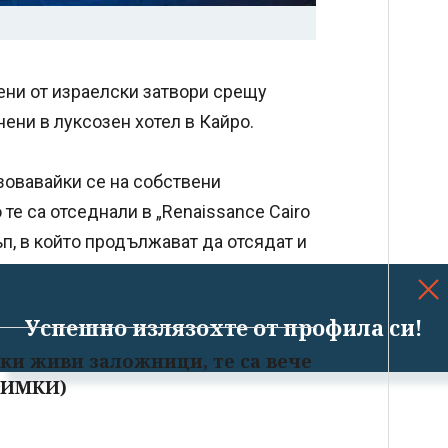
дени от израелски затвори срещу
ени в луксозен хотел в Кайро.
озовавайки се на собствени
те са отседнали в „Renaissance Cairo
ъп, в който продължават да отсядат и
Успешно излязохте от профила си!
ки живи заложници, те са вече
СНИМКИ)