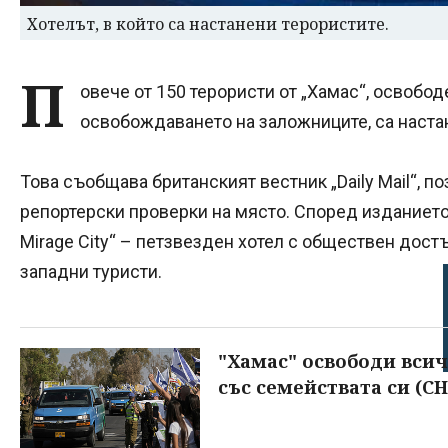
Хотелът, в който са настанени терористите.
П
овече от 150 терористи от „Хамас“, освобо
освобождаването на заложниците, са настан
Това съобщава британският вестник „Daily Mail“, п
репортерски проверки на място. Според изданието 
Mirage City“ – петзвезден хотел с обществен дост
западни туристи.
"Хамас" освободи всич
със семействата си (