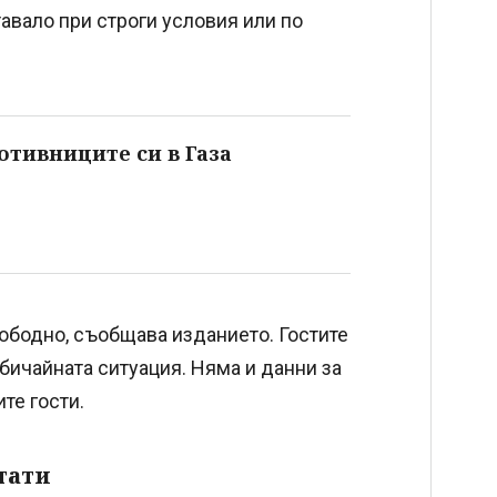
тавало при строги условия или по
отивниците си в Газа
вободно, съобщава изданието. Гостите
бичайната ситуация. Няма и данни за
те гости.
тати