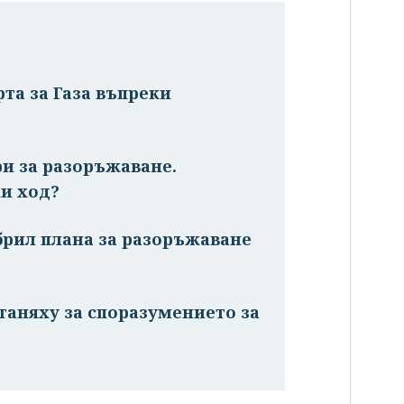
та за Газа въпреки
ри за разоръжаване.
и ход?
брил плана за разоръжаване
таняху за споразумението за