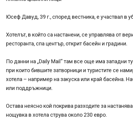
Юсеф Давуд, 39 г., според вестника, е участвал в 
Хотелът, в който са настанени, се управлява от вери
ресторанта, спа център, открит басейн и градини.
По данни на „Daily Mail“ там все още има западни 
при които бившите затворници и туристите се нами
хотела – например на закуска или край басейна. 
или поддръжници.
Остава неясно кой покрива разходите за настаняван
нощувка в хотела струва около 230 евро.