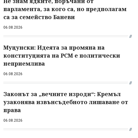
Не знам ядките, поръчани от
парламента, за кого са, но предполагам
са за семейство Баневи
06.08.2026
Муцунски: Идеята за промяна на
конституцията на РСМ е политически
неприемлива
06.08.2026
Законът за „вечните изроди“: Кремъл
узаконява извънсъдебното лишаване от
права
06.08.2026