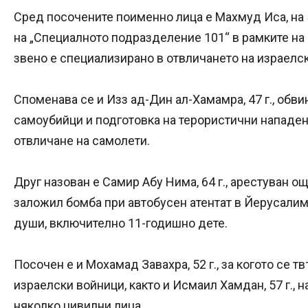
Сред посочените поименно лица е Махмуд Иса, на 5
на „Специалното подразделение 101“ в рамките на
звено е специализирано в отвличането на израелс
Споменава се и Изз ад-Дин ал-Хамамра, 47 г., обви
самоубийци и подготовка на терористични нападени
отвличане на самолети.
Друг назован е Самир Абу Нима, 64 г., арестуван още
заложил бомба при автобусен атентат в Йерусалим
души, включително 11-годишно дете.
Посочен е и Мохамад Завахра, 52 г., за когото се т
израелски войници, както и Исмаил Хамдан, 57 г., 
няколко цивилни лица.