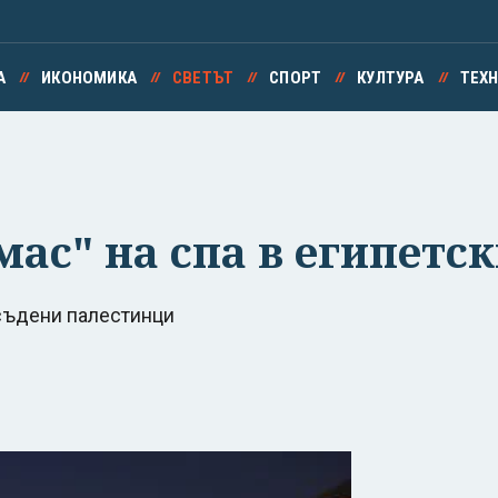
А
ИКОНОМИКА
СВЕТЪТ
СПОРТ
КУЛТУРА
ТЕХ
мас" на спа в египетс
осъдени палестинци