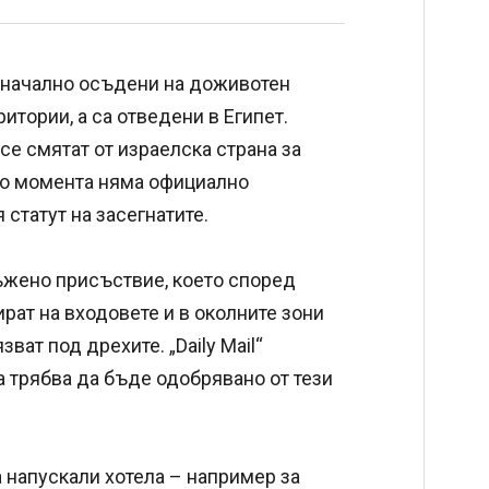
воначално осъдени на доживотен
итории, а са отведени в Египет.
 се смятат от израелска страна за
 До момента няма официално
статут на засегнатите.
ъжено присъствие, което според
ират на входовете и в околните зони
ват под дрехите. „Daily Mail“
а трябва да бъде одобрявано от тези
 напускали хотела – например за