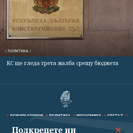
ПОЛИТИКА
КС ще гледа трета жалба срещу бюджета
ВСИЧКИ НОВИНИ
ПОЛИТИКА
ИКОНОМИКА
СВЕТЪТ
Подкрепете ни
СПОРТ
КУЛТУРА
ТЕХНОЛОГИИ
КАЛЕЙДОСКОП