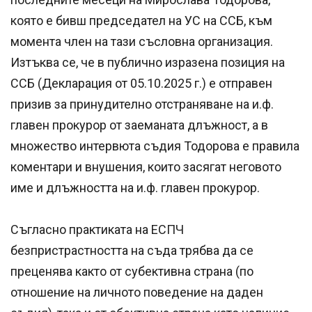
която е бивш председател на УС на ССБ, към
момента член на тази съсловна организация.
Изтъква се, че в публично изразена позиция на
ССБ (Декларация от 05.10.2025 г.) е отправен
призив за принудително отстраняване на и.ф.
главен прокурор от заеманата длъжност, а в
множество интервюта съдия Тодорова е правила
коментари и внушения, които засягат неговото
име и длъжността на и.ф. главен прокурор.
Съгласно практиката на ЕСПЧ
безпристрастността на съда трябва да се
преценява както от субективна страна (по
отношение на личното поведение на даден