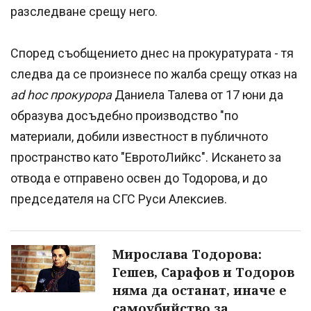
разследване срещу него.
Според съобщението днес на прокуратурата - тя
следва да се произнесе по жалба срещу отказ на
ad hoc прокурора
Даниела Талева от 17 юни да
образува досъдебно производство "по
материали, добили известност в публичното
пространство като "ЕвротоЛийкс". Искането за
отвода е отправено освен до Тодорова, и до
председателя на СГС Руси Алексиев.
Мирослава Тодорова:
Гешев, Сарафов и Тодоров
няма да останат, иначе е
самоубийство за