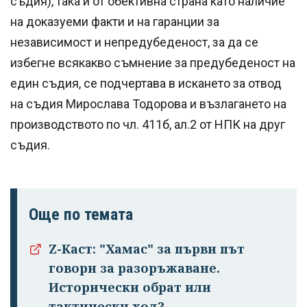
съдия), така и от обективна страна като наличие
на доказуеми факти и на гаранции за
независимост и непредубеденост, за да се
избегне всякакво съмнение за предубеденост на
един съдия, се подчертава в искането за отвод
на съдия Мирослава Тодорова и възлагането на
производството по чл. 411б, ал.2 от НПК на друг
съдия.
Още по темата
Z-Каст: "Хамас" за първи път
говори за разоръжаване.
Исторически обрат или
тактически ход?