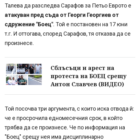
Талева да разследва Сарафов за Петьо Еврото е
атакуван пред съда от Георги Георгиев от
сдружение "Боец"
. Той е постановен на 17 юни
т.г. И оттогава, според Сарафов, тя отказва да се
произнесе.
Сблъсъци и арест на
протеста на БОЕЦ срещу
Антон Славчев (ВИДЕО)
Той посочва три аргумента, с които иска отвода й:
че е просрочила едномесечния срок, в който
трябва да се произнесе. Че по информация на
"Боец" срещу нея има дисциплинарно