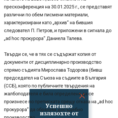
пресконференция на 30.01.2025 г., се представят
различни по обем писмени материали,
характеризирани като „архив“ на бившия
следовател П. Петров, и приложени в сигнала до
„ad hoc прокурора“ Даниела Талева.
Твърди се, че в тях се съдържат копия от
документи от дисциплинарно производство
спрямо съдията Мирослава Тодорова (бивш
председател на Съюза на съдиите в България
(ССБ), която по публичните твърдения на
жалбоподателя е била определена да се
произнесе по преписката срещу отказа на „ad hoc
Успешно
прокурора“ да образува досъдебно
излязохте от
производство.