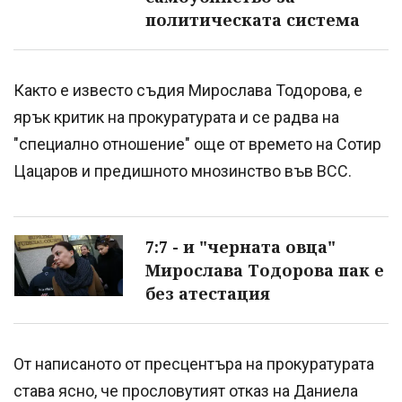
политическата система
Както е известо съдия Мирослава Тодорова, е
ярък критик на прокуратурата и се радва на
"специално отношение" още от времето на Сотир
Цацаров и предишното мнозинство във ВСС.
7:7 - и "черната овца"
Мирослава Тодорова пак е
без атестация
От написаното от пресцентъра на прокуратурата
става ясно, че прословутият отказ на Даниела