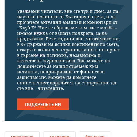
Уважаеми читатели, вие сте тук и днес, за да
научите новините от България и света, и да
прочетете актуални анализи и коментари от
„Клуб Z“. Ние се обръщаме към вас с молба –
имаме нужда от вашата подкрепа, за да
продължим. Вече години вие, читателите ни
в 97 държави на всички континенти по света,
отваряте всеки ден страницата ни в интернет
в търсене на истинска, независима и
качествена журналистика. Вие можете да
допринесете за нашия стремеж към
истината, неприкривана от финансови
зависимости. Можете да помогнете
единственият поръчител на съдържание да
сте вие – читателите.
ПОДКРЕПЕТЕ НИ
мирослава
тодорова
борислав