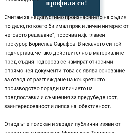
профила си!
Считам за недопустимо произнасянето на съдия
по дело, по което би имал пряк и личен интерес от
неговото решаване“, посочва и.ф. главен
прокурор Борислав Сарафов. В искането си той
подчертава, че ако действително в материалите
пред съдия Тодорова се намират относими
спрямо нея документи, това се явява основание
за отвод от разглеждане на конкретното
производство поради наличието на
предпоставки и съмнения за предубеденост,
заинтересованост и липса на обективност.
Отводът е поискан и заради публични изяви от
последните месеци на Мирослава Тодорова,