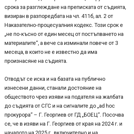
срока за разглеждане на преписката от съдията,
визиран в разпоредбата на чл. 411б, ал. 2 от
Наказателно-процесуалния кодекс. Този срок е
„не по-късно от един месец от постъпването на
материалите“, а вече са изминали повече от 3
месеца, в които не е известно да има
произнасяне на съдията.
Отводът се иска и на базата на публично
изнесени данни, станали достояние на
обществото чрез изяви на подателя на жалбата
до съдията от СГС и на сигналите до „ad hoc
прокурора“ – Г. Георгиев от ГД „БОЕЦ“. Посочва
се, че в изяви на Г. Георгиев от края на 2024 г. и
началото на 2025 г., включително и на