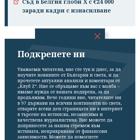
Съд в Белгия глоби Х с €24 000
заради кадри с изнасилване
Успешно
Подкрепете ни
излязохте от
профила си!
Уважаеми читатели, вие сте тук и днес, за да
научите новините от България и света, и да
прочетете актуални анализи и коментари от
„Клуб Z“. Ние се обръщаме към вас с молба –
имаме нужда от вашата подкрепа, за да
продължим. Вече години вие, читателите ни
в 97 държави на всички континенти по света,
отваряте всеки ден страницата ни в интернет
в търсене на истинска, независима и
качествена журналистика. Вие можете да
допринесете за нашия стремеж към
истината, неприкривана от финансови
зависимости. Можете да помогнете