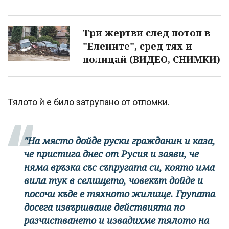
Три жертви след потоп в
"Елените", сред тях и
полицай (ВИДЕО, СНИМКИ)
Тялото ѝ е било затрупано от отломки.
"На място дойде руски гражданин и каза,
че пристига днес от Русия и заяви, че
няма връзка със съпругата си, която има
вила тук в селището, човекът дойде и
посочи къде е тяхното жилище. Групата
досега извършваше действията по
разчистването и извадихме тялото на