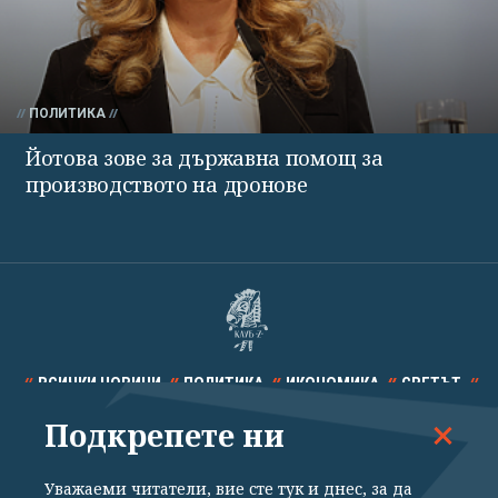
ПОЛИТИКА
Йотова зове за държавна помощ за
производството на дронове
ВСИЧКИ НОВИНИ
ПОЛИТИКА
ИКОНОМИКА
СВЕТЪТ
Подкрепете ни
СПОРТ
КУЛТУРА
ТЕХНОЛОГИИ
КАЛЕЙДОСКОП
МНЕНИЯ
Уважаеми читатели, вие сте тук и днес, за да