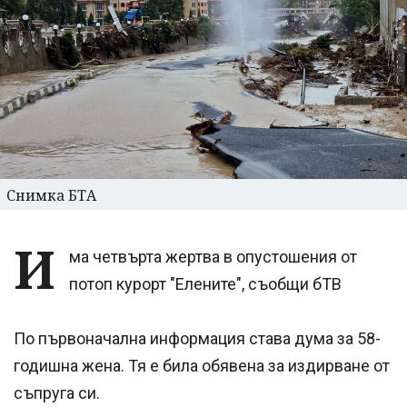
Снимка БТА
И
ма четвърта жертва в опустошения от
потоп курорт "Елените", съобщи бТВ
По първоначална информация става дума за 58-
годишна жена. Тя е била обявена за издирване от
съпруга си.