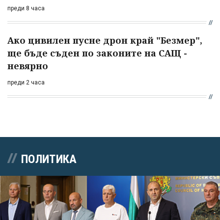
преди 8 часа
Ако цивилен пусне дрон край "Безмер",
ще бъде съден по законите на САЩ -
невярно
преди 2 часа
ПОЛИТИКА