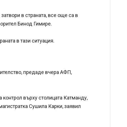
 затвори в страната, все още са в
орител Бинод Гимире.
аната в тази ситуация.
ителство, предаде вчера АФП,
а контрол върху столицата Катманду,
магистратка Сушила Карки, заявил