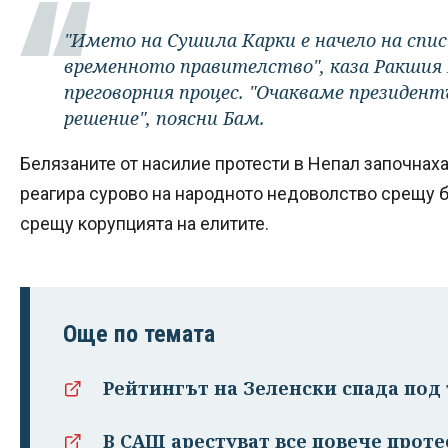
"Името на Сушила Карки е начело на спи
временното правителство", каза Ракшия 
преговорния процес. "Очакваме президент
решение", поясни Бам.
Белязаните от насилие протести в Непал започнаха
реагира сурово на народното недоволство срещу 
срещу корупцията на елитите.
Още по темата
Рейтингът на Зеленски спада под 
В САЩ арестуват все повече проте