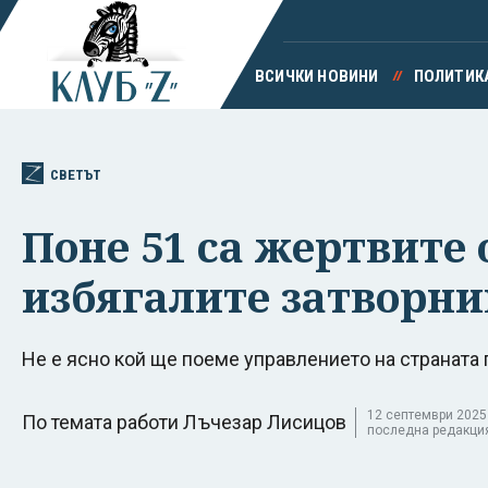
ВСИЧКИ НОВИНИ
ПОЛИТИК
СВЕТЪТ
Поне 51 са жертвите о
избягалите затворн
Не е ясно кой ще поеме управлението на страната
12 септември 2025 г
По темата работи Лъчезар Лисицов
последна редакция 