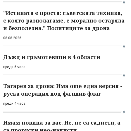
"Истината е проста: съветската техника,
с която разполагаме, е морално остаряла
и безполезна." Политиците за дрона
08.08.2026
Дъжд и гръмотевици в 4 области
преди 6 часа
Тагарев за дрона: Има още една версия -
руска операция под фалшив флаг
преди 4 часа
Имам новина за вас. Не, не са садисти, а
са проруски нео-нацисти