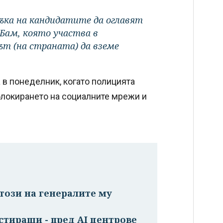
съка на кандидатите да оглавят
Бам, която участва в
ът (на страната) да вземе
 в понеделник, когато полицията
блокирането на социалните мрежи и
този на генералите му
стиращи - пред AI центрове