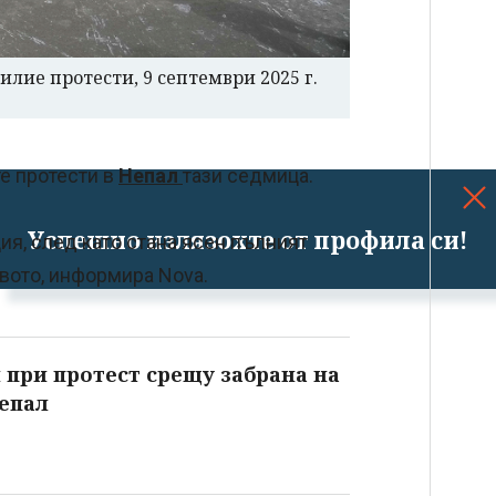
илие протести, 9 септември 2025 г.
те протести в
Непал
тази седмица.
Успешно излязохте от профила си!
я, след като стана ясен пълният
твото, информира Nova.
 при протест срещу забрана на
епал