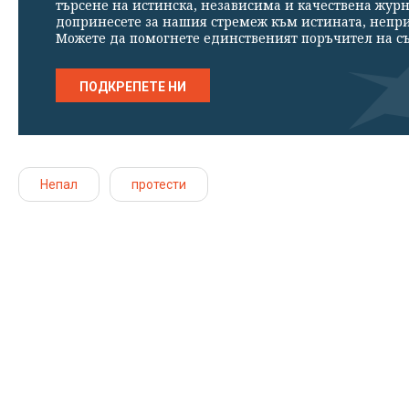
търсене на истинска, независима и качествена жур
допринесете за нашия стремеж към истината, непр
Можете да помогнете единственият поръчител на съ
ПОДКРЕПЕТЕ НИ
Непал
протести