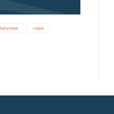
Португалия
годеж