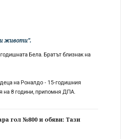
си животи".
годишната Бела. Братът близнак на
 деца на Роналдо - 15-годишния
 на 8 години, припомня ДПА.
ра гол №800 и обяви: Тази