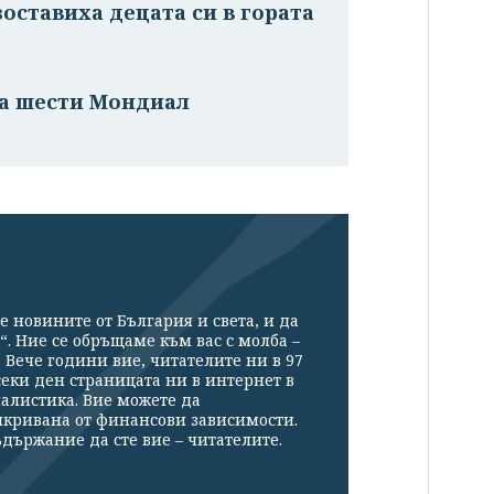
зоставиха децата си в гората
на шести Мондиал
е новините от България и света, и да
“. Ние се обръщаме към вас с молба –
Вече години вие, читателите ни в 97
секи ден страницата ни в интернет в
налистика. Вие можете да
икривана от финансови зависимости.
държание да сте вие – читателите.