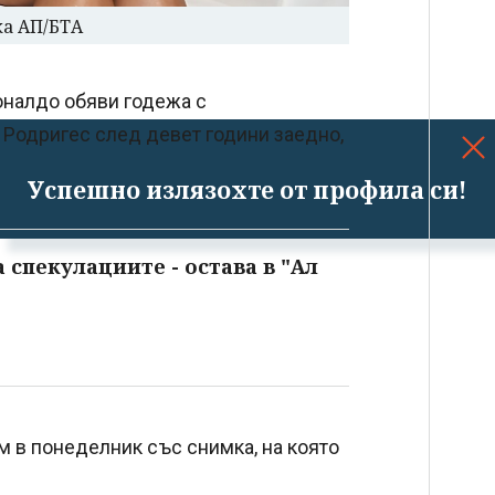
ка АП/БТА
оналдо обяви годежа с
Родригес след девет години заедно,
Успешно излязохте от профила си!
 спекулациите - остава в "Ал
м в понеделник със снимка, на която