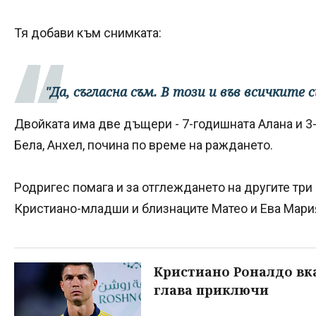
Тя добави към снимката:
"Да, съгласна съм. В този и във всичките 
Двойката има две дъщери - 7-годишната Алана и 3-
Бела, Анхел, почина по време на раждането.
Родригес помага и за отглеждането на другите три
Кристиано-младши и близнаците Матео и Ева Мария
Кристиано Роналдо вка
глава приключи