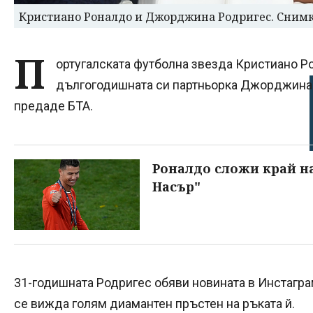
Кристиано Роналдо и Джорджина Родригес. Сним
П
ортугалската футболна звезда Кристиано Р
дългогодишната си партньорка Джорджина 
предаде БТА.
Роналдо сложи край на
Насър"
31-годишната Родригес обяви новината в Инстагра
се вижда голям диамантен пръстен на ръката й.