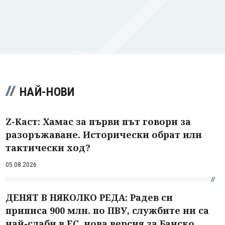
НАЙ-НОВИ
Z-Каст: Хамас за първи път говори за
разоръжаване. Исторически обрат или
тактически ход?
05.08.2026
ДЕНЯТ В НЯКОЛКО РЕДА: Радев си
приписа 900 млн. по ПВУ, службите ни са
най-слаби в ЕС, нова версия за Банско