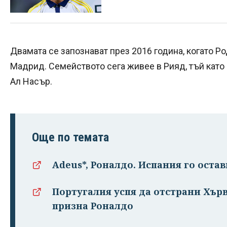
Двамата се запознават през 2016 година, когато Ро
Мадрид. Семейството сега живее в Рияд, тъй като
Ал Насър.
Още по темата
Adeus*, Роналдо. Испания го остав
Португалия успя да отстрани Хър
призна Роналдо