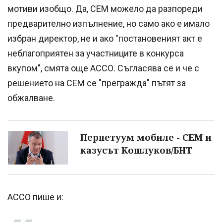
мотиви изобщо. Да, СЕМ можело да разпореди
предварително изпълнение, но само ако е имало
избран директор, не и ако "постановеният акт е
неблагоприятен за участниците в конкурса
вкупом", смята още АССО. Съгласява се и че с
решението на СЕМ се "прегражда" пътят за
обжалване.
Перпетуум мобиле - СЕМ и
казусът Кошлуков/БНТ
АССО пише и: