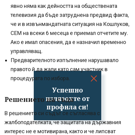
явно няма как дейността на обществената
телевизия да бъде затруднена предвид факта,
че и в извънмандатната ситуация на Кошлуков,
СЕМ на всеки 6 месеца е приемал отчетите му.
Ако е имал опасения, да е назначил временно
управляващ.
Предварителното изпълнение нарушавало
правото й да жали като сам участник в
процедурата по избора.
Успешно
излязохте от
Решението на съда
профила си!
В решението си съдът се съгласява с
жалбоподателката, че защитата на държавния
интерес не е мотивирана, както и че липсват