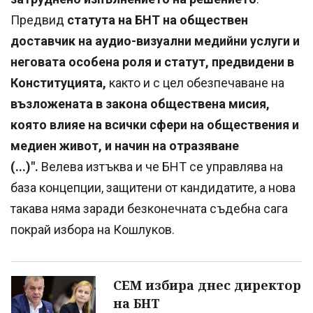
Предвид
статутa на БНТ на обществен
доставчик на аудио-визуални медийни услуги и
неговата особена роля и статут, предвидени в
Конституцията,
както и с цел обезпечаване на
възложената в закона обществена мисия,
която влияе на всички сфери на обществения и
медиен живот, и начин на отразяване
(...)".
Велева изтъква и че БНТ се управлява на
база концепции, защитени от кандидатите, а нова
такава няма заради безконечната съдебна сага
покрай избора на Кошлуков.
СЕМ избира днес директор
на БНТ