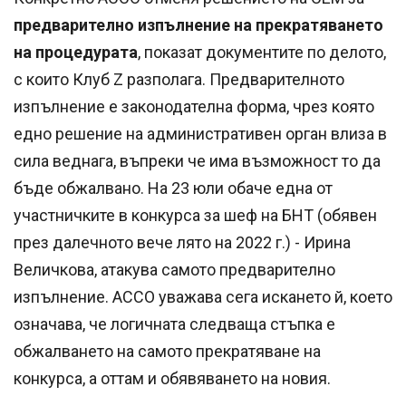
предварително изпълнение на прекратяването
на процедурата
, показат документите по делото,
с които Клуб Z разполага. Предварителното
изпълнение е законодателна форма, чрез която
едно решение на административен орган влиза в
сила веднага, въпреки че има възможност то да
бъде обжалвано. На 23 юли обаче една от
участничките в конкурса за шеф на БНТ (обявен
през далечното вече лято на 2022 г.) - Ирина
Величкова, атакува самото предварително
изпълнение. АССО уважава сега искането й, което
означава, че логичната следваща стъпка е
обжалването на самото прекратяване на
конкурса, а оттам и обявяването на новия.