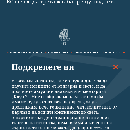
КС ще гледа трета жалба срещу бюджета
ВСИЧКИ НОВИНИ
ПОЛИТИКА
ИКОНОМИКА
СВЕТЪТ
Подкрепете ни
СПОРТ
КУЛТУРА
ТЕХНОЛОГИИ
КАЛЕЙДОСКОП
МНЕНИЯ
Уважаеми читатели, вие сте тук и днес, за да
научите новините от България и света, и да
прочетете актуални анализи и коментари от
„Клуб Z“. Ние се обръщаме към вас с молба –
имаме нужда от вашата подкрепа, за да
продължим. Вече години вие, читателите ни в 97
Общи условия
Политика за поверителност
държави на всички континенти по света,
отваряте всеки ден страницата ни в интернет в
Реклама
Партньори
Контакти
За Клуб Z
търсене на истинска, независима и качествена
Екип
Подкрепете ни
журналистика. Вие можете да допринесете за