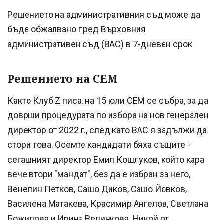
Решението на административния съд може да
бъде обжалвано пред Върховния
административен съд (ВАС) в 7-дневен срок.
Решението на СЕМ
Както Клуб Z писа, на 15 юли СЕМ се събра, за да
доврши процедурата по избора на нов генерален
директор от 2022 г., след като ВАС я задължи да
стори това. Осемте кандидати бяха същите -
сегашният директор Емил Кошлуков, който кара
вече втори "мандат", без да е избран за него,
Венелин Петков, Сашо Диков, Сашо Йовков,
Василена Матакева, Красимир Ангелов, Светлана
Божилова и Ирина Величкова. Никой от