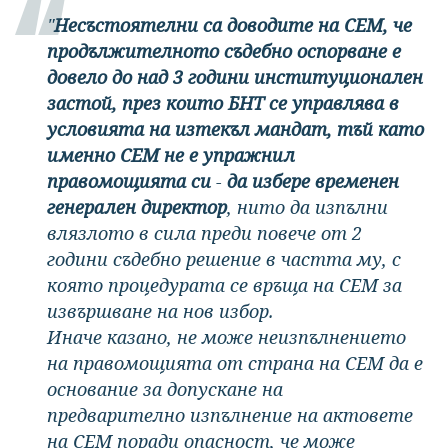
"
Несъстоятелни са доводите на СЕМ, че
продължителното съдебно оспорване е
довело до над 3 години институционален
застой, през които БНТ се управлява в
условията на изтекъл мандат, тъй като
именно СЕМ не е упражнил
правомощията си
-
да избере временен
генерален директор
, нито да изпълни
влязлото в сила преди повече от 2
години съдебно решение в частта му, с
която процедурата се връща на СЕМ за
извършване на нов избор.
Иначе казано, не може неизпълнението
на правомощията от страна на СЕМ да е
основание за допускане на
предварително изпълнение на актовете
на СЕМ поради опасност, че може