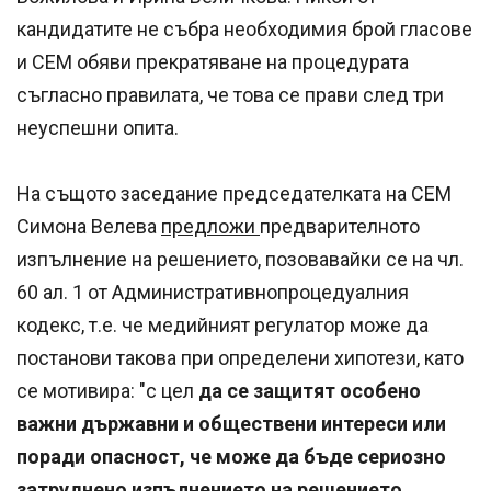
кандидатите не събра необходимия брой гласове
и СЕМ обяви прекратяване на процедурата
съгласно правилата, че това се прави след три
неуспешни опита.
На същото заседание председателката на СЕМ
Симона Велева
предложи
предварителното
изпълнение на решението, позовавайки се на чл.
60 ал. 1 от Административнопроцедуалния
кодекс, т.е. че медийният регулатор може да
постанови такова при определени хипотези, като
се мотивира: "с цел
да се защитят особено
важни държавни и обществени интереси или
поради опасност, че може да бъде сериозно
затруднено изпълнението на решението
.