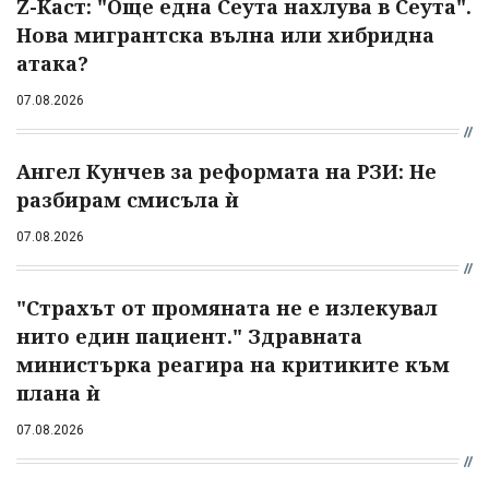
Z-Каст: "Още една Сеута нахлува в Сеута".
Нова мигрантска вълна или хибридна
атака?
07.08.2026
Ангел Кунчев за реформата на РЗИ: Не
разбирам смисъла ѝ
07.08.2026
"Страхът от промяната не е излекувал
нито един пациент." Здравната
министърка реагира на критиките към
плана ѝ
07.08.2026