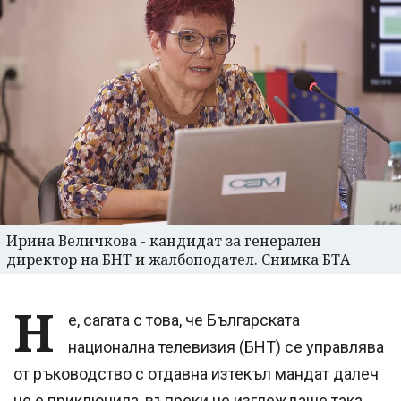
Ирина Величкова - кандидат за генерален
директор на БНТ и жалбоподател. Снимка БТА
Н
е, сагата с това, че Българската
национална телевизия (БНТ) се управлява
от ръководство с отдавна изтекъл мандат далеч
не е приключила, въпреки че изглеждаше така,