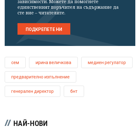
зависимости. Можете да помогнете
единственият поръчител на съдържание да
сте вие – читателите.
ПОДКРЕПЕТЕ НИ
сем
ирина величкова
медиен регулатор
предварително изпълнение
генерален директор
бнт
НАЙ-НОВИ