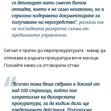
се депонират като смесен битов
отпадък, което е не само незаконно, но и
сериозно подправено документиране за
получаване на евросредства"
, разказа тя
за последната разкрита схема от
предишното управление.
Сигнал е пратен до европрокуратурата - макар да
отлежава в родната прокуратура вече месеци.
Познайте какво са отговорили оттам:
"Всичко това беше събрано в доклад от
над 100 страници, който ние
изпратихме на българската
прокуратура, за да видим дали ще
предприемат действия. Получихме