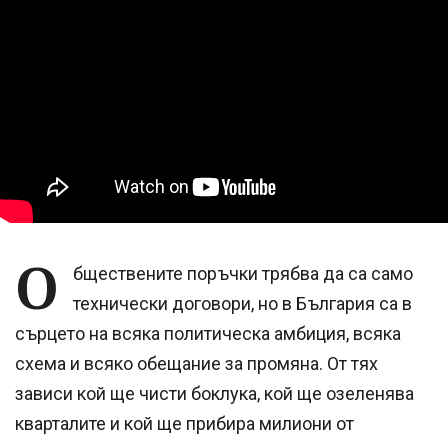
О
бществените поръчки трябва да са само
технически договори, но в България са в
сърцето на всяка политическа амбиция, всяка
схема и всяко обещание за промяна. От тях
зависи кой ще чисти боклука, кой ще озеленява
кварталите и кой ще прибира милиони от