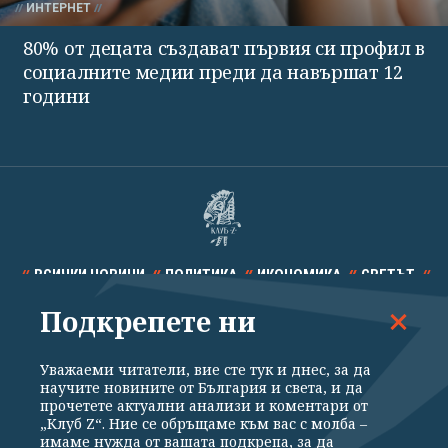
ИНТЕРНЕТ
80% от децата създават първия си профил в
социалните медии преди да навършат 12
години
ВСИЧКИ НОВИНИ
ПОЛИТИКА
ИКОНОМИКА
СВЕТЪТ
Подкрепете ни
СПОРТ
КУЛТУРА
ТЕХНОЛОГИИ
КАЛЕЙДОСКОП
МНЕНИЯ
Уважаеми читатели, вие сте тук и днес, за да
научите новините от България и света, и да
прочетете актуални анализи и коментари от
„Клуб Z“. Ние се обръщаме към вас с молба –
имаме нужда от вашата подкрепа, за да