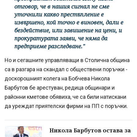
отговор, че в нашия сигнал не сме
уточнили какво престъпление е
извършено, кой точно е виновен, дали е
бездействие, или завишение на цени, и
прокуратурата заяви, че няма да
предприеме разследване."
Но и сегашните управляващи в Столична община
са в разгара на скандал с обществени поръчки -
доскорошният колега на Бобчева Никола
Барбутов бе арестуван, редица общинари и
районни кметове обявиха, че са били натискани
да уреждат приятелски фирми на ПП с поръчки.
Никола Барбутов остава за