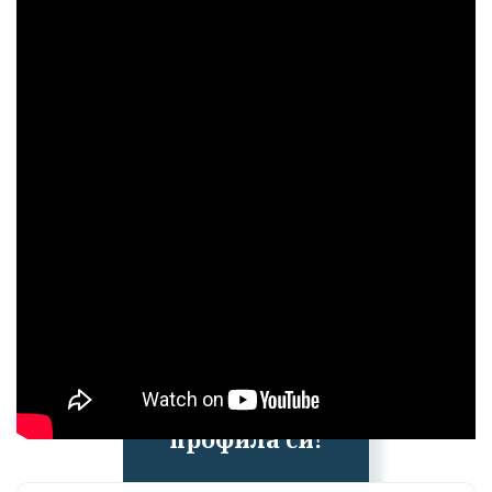
Успешно
излязохте от
профила си!