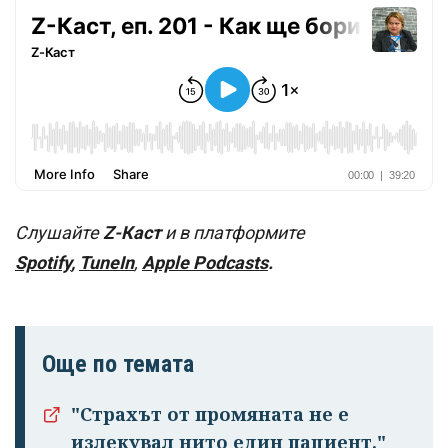
Слушайте
Z-Каст
и в платформите
Spotify
,
TuneIn
,
Apple Podcasts
.
Още по темата
"Страхът от промяната не е
излекувал нито един пациент."