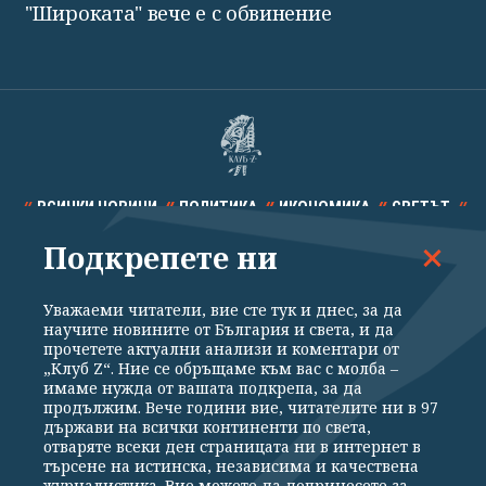
"Широката" вече е с обвинение
ВСИЧКИ НОВИНИ
ПОЛИТИКА
ИКОНОМИКА
СВЕТЪТ
Подкрепете ни
СПОРТ
КУЛТУРА
ТЕХНОЛОГИИ
КАЛЕЙДОСКОП
МНЕНИЯ
Уважаеми читатели, вие сте тук и днес, за да
научите новините от България и света, и да
прочетете актуални анализи и коментари от
„Клуб Z“. Ние се обръщаме към вас с молба –
имаме нужда от вашата подкрепа, за да
продължим. Вече години вие, читателите ни в 97
Общи условия
Политика за поверителност
държави на всички континенти по света,
отваряте всеки ден страницата ни в интернет в
Реклама
Партньори
Контакти
За Клуб Z
търсене на истинска, независима и качествена
Екип
Подкрепете ни
журналистика. Вие можете да допринесете за