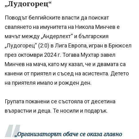
„Лудогорец“
Поводът белгийските власти да поискат
свалянето на имунитета на Никола Минчев е
мачът между „Андерлехт“ и българския
„Лудогорец“ (2:0) в Лига Европа, игран в Брюксел
през октомври 2024 г. Тогава Мухтар завел
Минчев на мача, като му казал, че и двамата са
канени от приятел и съсед на асистента. Детето
на приятеля имало и рожден ден.
Групата поканени се състояла от десетина
възрастни и деца. Те носили и подарък.
„Организаторът обаче се оказа главно