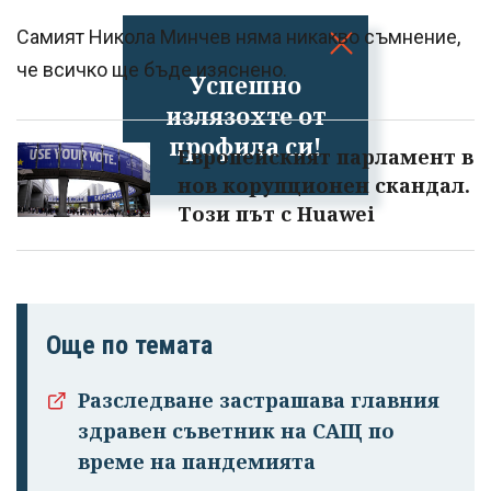
Самият Никола Минчев няма никакво съмнение,
че всичко ще бъде изяснено.
Успешно
излязохте от
профила си!
Европейският парламент в
нов корупционен скандал.
Този път с Huawei
Още по темата
Разследване застрашава главния
здравен съветник на САЩ по
време на пандемията