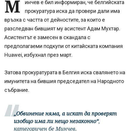
М
инчев е бил информиран, че белгийската
прокуратура иска да провери дали има
връзка с частта от дейностите, за които е
разследван бившият му асистент Адам Мухтар.
Асистентът е замесен в скандала с
предполагаеми подкупи от китайската компания
Huawei, избухнал през март.
Затова прокуратурата в Белгия иска свалянето на
имунитета на бившия председател на Народното
събрание.
„Обвинение няма, а искат да проверят
изобщо има ли нещо незаконно“
,
категоричен бе Минчев.