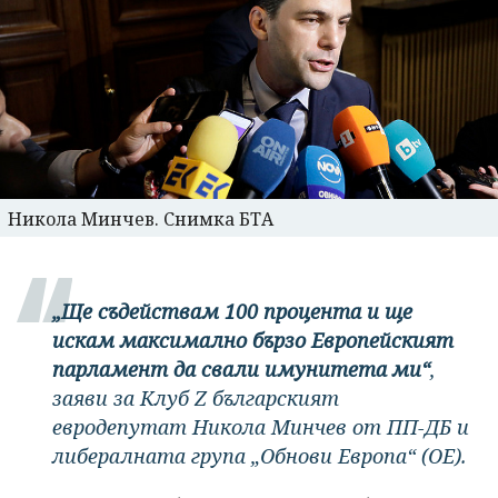
Никола Минчев. Снимка БТА
„Ще съдействам 100 процента и ще
искам максимално бързо Европейският
парламент да свали имунитета ми“
,
заяви за Клуб Z българският
евродепутат Никола Минчев от ПП-ДБ и
либералната група „Обнови Европа“ (ОЕ).