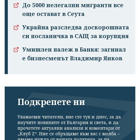
До 5000 нелегални мигранти все
още остават в Сеута
Украйна разследва доскорошната
си посланичка в САЩ за корупция
Умишлен палеж в Банкя: загинал
е бизнесменът Владимир Янков
Подкрепете ни
Уважаеми читатели, вие сте тук и днес, за да
научите новините от България и света, и да
прочетете актуални анализи и коментари от
„Клуб Z“. Ние се обръщаме към вас с молба –
имаме нужда от вашата подкрепа, за да