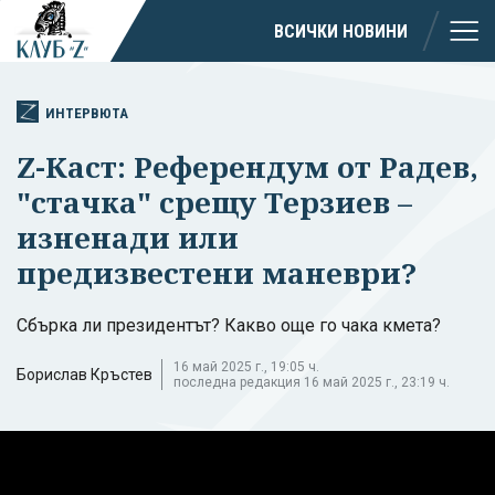
ВСИЧКИ НОВИНИ
ИНТЕРВЮТА
Z-Каст: Референдум от Радев,
"стачка" срещу Терзиев –
изненади или
предизвестени маневри?
Сбърка ли президентът? Какво още го чака кмета?
16 май 2025 г., 19:05 ч.
Борислав Кръстев
последна редакция 16 май 2025 г., 23:19 ч.