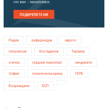
сте вие – читателите.
ПОДКРЕПЕТЕ НИ
Радев
референдум
еврото
популизъм
Костадинов
Терзиев
стачка
градски транспорт
синдикати
София
политическа криза
ГЕРБ
Възраждане
БСП