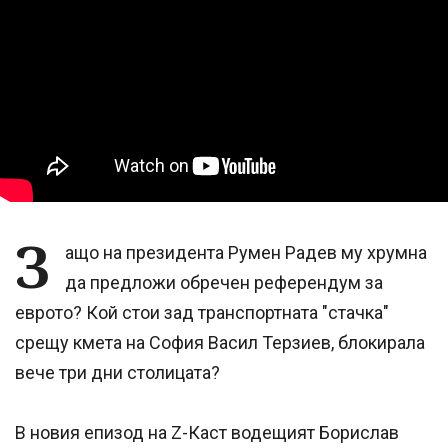
З
ащо на президента Румен Радев му хрумна
да предложи обречен референдум за
еврото? Кой стои зад транспортната "стачка"
срещу кмета на София Васил Терзиев, блокирала
вече три дни столицата?
В новия епизод на Z-Каст водещият Борислав