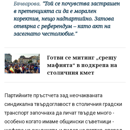
Бъчварова.
"Той се почувства застрашен
в претенцията си да е морален
коректив, нещо надпартийно. Затова
отвърна с референдум – като акт на
засегнато честолюбие."
Готви се митинг „срещу
мафията“ в подкрепа на
столичния кмет
Партийните пръстчета зад неочакваната
синдикална твърдоглавост в столичния градски
транспорт започнаха да личат твърде много -
особено когато имаме общински съветници -