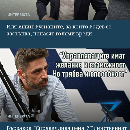
ИНТЕРВЮТА
Иля Яшин: Руснаците, за които Радев се
застъпва, нанасят големи вреди
ИНТЕРВЮТА
Бързаков: "Справедлива цена"? Единственият