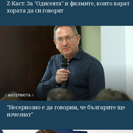
Z-Каст: За "Одисеята" и филмите, които карат
хората да си говорят
ИНТЕРВЮТА
"Несериозно е да говорим, че българите ще
изчезнат"