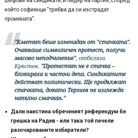
шефове на синдикати, и лидер на партия, според
който софиянци "трябва да си изстрадат
промяната".
"Кметът беше изненадан от "стачката".
Очакваше символичен протест, получи
масово неподчинение"
, отбеляза
Кръстев.
"Протестът не е стачка –
блокираха и частни депа. Синдикатите
действат политически. Ще продължат
стачката, докато Терзиев не изглежда
напълно смачкан."
Дали наистина обреченият референдум бе
грешка на Радев - или така той печели
разочарованите избиратели?