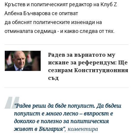
Кръстев и политическият редактор на Клуб Z
Албена Бъчварова се опитват
да обяснят политическите изненади на
отминалата седмица - и какво следва от тях.
Радев за върнатото му
искане за референдум: Ще
сезирам Конституционния
съд
"Радев реши да бъде популист. Да бъдеш
популист е много лесно – въпросът е
доколко е полезно за политическия
живот в България"
, коментира