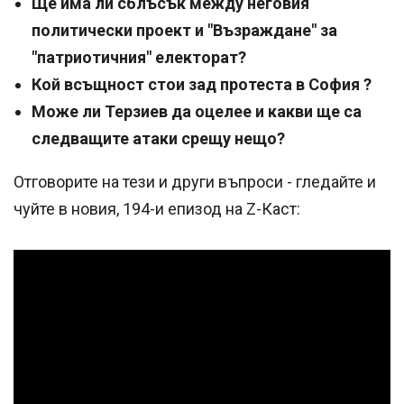
Ще има ли сблъсък между неговия
политически проект и "Възраждане" за
"патриотичния" електорат?
Кой всъщност стои зад протеста в София ?
Може ли Терзиев да оцелее и какви ще са
следващите атаки срещу нещо?
Отговорите на тези и други въпроси - гледайте и
чуйте в новия, 194-и епизод на Z-Каст: