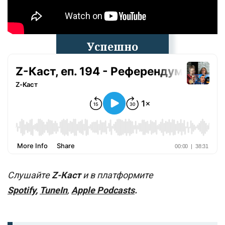
Успешно
излязохте от
профила си!
Слушайте
Z-Каст
и в платформите
Spotify
,
TuneIn
,
Apple Podcasts
.