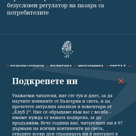
безусловен регулатор на пазара са
потребителите
ВСИЧКИ НОВИНИ
ПОЛИТИКА
ИКОНОМИКА
СВЕТЪТ
Подкрепете ни
СПОРТ
КУЛТУРА
ТЕХНОЛОГИИ
КАЛЕЙДОСКОП
МНЕНИЯ
Уважаеми читатели, вие сте тук и днес, за да
научите новините от България и света, и да
прочетете актуални анализи и коментари от
„Клуб Z“. Ние се обръщаме към вас с молба –
имаме нужда от вашата подкрепа, за да
продължим. Вече години вие, читателите ни в 97
Общи условия
Политика за поверителност
държави на всички континенти по света,
отваряте всеки ден страницата ни в интернет в
Реклама
Партньори
Контакти
За Клуб Z