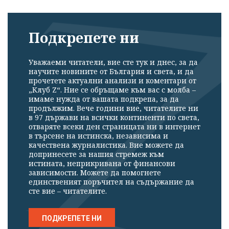
Подкрепете ни
Уважаеми читатели, вие сте тук и днес, за да
научите новините от България и света, и да
прочетете актуални анализи и коментари от
„Клуб Z“. Ние се обръщаме към вас с молба –
имаме нужда от вашата подкрепа, за да
продължим. Вече години вие, читателите ни
в 97 държави на всички континенти по света,
отваряте всеки ден страницата ни в интернет
в търсене на истинска, независима и
качествена журналистика. Вие можете да
допринесете за нашия стремеж към
истината, неприкривана от финансови
зависимости. Можете да помогнете
единственият поръчител на съдържание да
сте вие – читателите.
ПОДКРЕПЕТЕ НИ