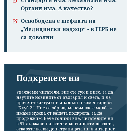
Стандарти има. Механизми има.
Органи има. А качество?
Освободена е шефката на
„Медицински надзор“ - в ГЕРБ не
са доволни
Подкрепете ни
Уважаеми читатели, вие сте тук и днес, за да
научите новините от България и света, и да
прочетете актуални анализи и коментари от
„Клуб Z“. Ние се обръщаме към вас с молба –
имаме нужда от вашата подкрепа, за да
продължим. Вече години вие, читателите ни
в 97 държави на всички континенти по света,
отваряте всеки ден страницата ни в интернет