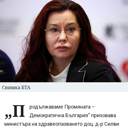
Снимка БТА
„П
родължаваме Промяната –
Демократична България“ призовава
министъра на здравеопазването доц. д-р Силви