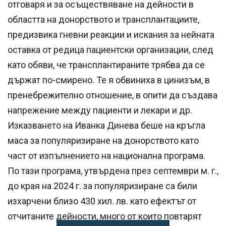
отговаря и за осъществяване на дейности в
областта на донорството и трансплантациите,
предизвика гневни реакции и искания за нейната
оставка от редица пациентски организации, след
като обяви, че трансплантираните трябва да се
държат по-смирено. Те я обвиниха в цинизъм, в
пренебрежително отношение, в опити да създава
напрежение между пациенти и лекари и др.
Изказването на Иванка Динева беше на кръгла
маса за популяризиране на донорството като
част от изпълнението на национална програма.
По тази програма, утвърдена през септември м. г.,
до края на 2024 г. за популяризиране са били
изхарчени близо 430 хил. лв. като ефектът от
отчитаните дейности, много от които повтарят