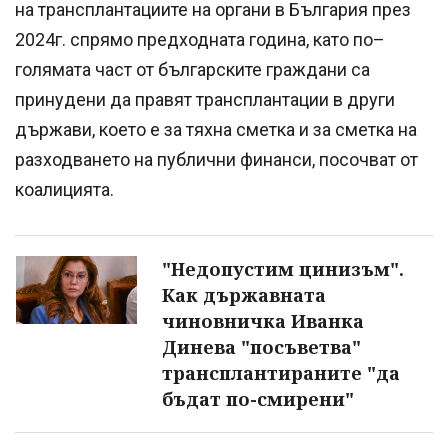
на трансплантациите на органи в България през
2024г. спрямо предходната година, като по–
голямата част от българските граждани са
принудени да правят трансплантации в други
държави, което е за тяхна сметка и за сметка на
разходването на публични финанси, посочват от
коалицията.
"Недопустим цинизъм".
Как държавната
чиновничка Иванка
Динева "посъветва"
трансплантираните "да
бъдат по-смирени"