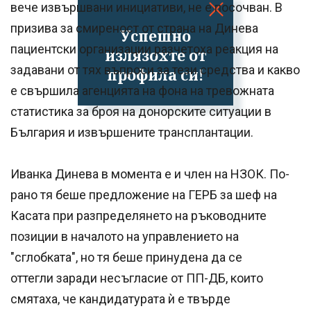
вече извършвани инициативи, не е посочван. В
призива за смиреност от страна на Динева
Успешно
пациентски организации разчетоха реакция на
излязохте от
задавани от тях въпроси за тези средства и какво
профила си!
е свършила агенцията на фона на тревожната
статистика за броя на донорските ситуации в
България и извършените трансплантации.
Иванка Динева в момента е и член на НЗОК. По-
рано тя беше предложение на ГЕРБ за шеф на
Касата при разпределянето на ръководните
позиции в началото на управлението на
"сглобката", но тя беше принудена да се
оттегли заради несъгласие от ПП-ДБ, които
смятаха, че кандидатурата ѝ е твърде