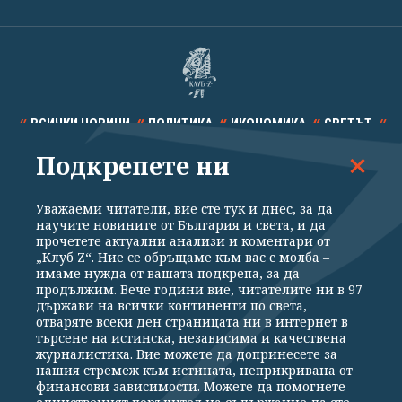
ВСИЧКИ НОВИНИ
ПОЛИТИКА
ИКОНОМИКА
СВЕТЪТ
Подкрепете ни
СПОРТ
КУЛТУРА
ТЕХНОЛОГИИ
КАЛЕЙДОСКОП
МНЕНИЯ
Уважаеми читатели, вие сте тук и днес, за да
научите новините от България и света, и да
прочетете актуални анализи и коментари от
„Клуб Z“. Ние се обръщаме към вас с молба –
имаме нужда от вашата подкрепа, за да
продължим. Вече години вие, читателите ни в 97
Общи условия
Политика за поверителност
държави на всички континенти по света,
отваряте всеки ден страницата ни в интернет в
Реклама
Партньори
Контакти
За Клуб Z
търсене на истинска, независима и качествена
Екип
Подкрепете ни
журналистика. Вие можете да допринесете за
нашия стремеж към истината, неприкривана от
финансови зависимости. Можете да помогнете