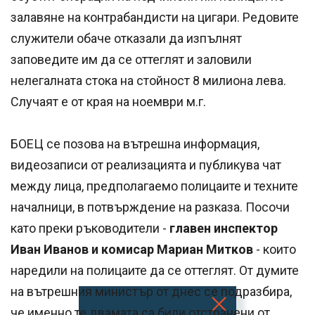
залавяне на контрабандисти на цигари. Редовите
служители обаче отказали да изпълнят
заповедите им да се оттеглят и заловили
нелегалната стока на стойност 8 милиона лева.
Случаят е от края на ноември м.г.
БОЕЦ се позова на вътрешна информация,
видеозаписи от реализацията и публикува чат
между лица, предполагаемо полицаите и техните
началници, в потвърждение на разказа. Посочи
като преки ръководители -
главен инспектор
Иван Иванов и комисар Мариан Митков
- които
наредили на полицаите да се оттеглят. От думите
на вътрешния министър от днес се подразбира,
че именно те двамата са били отстранени от