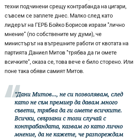
техни подчинени срещу контрабанда на цигари,
съвсем се заплете днес. Малко след като
лидерът на ГЕРБ Бойко Борисов изрази "лично
мнение" (по собствените му думи), че
министърът на вътрешните работи от квотата на
партията Даниел Митов "трябва да ги омете
всичките", оказа се, това вече е било сторено. Или
поне така обяви самият Митов.
"Дани Митов..., не си позволявам, след
като не съм премиер да давам много
съвети, трябва да ги омете всичките.
Всички, свързани с този случай с
контрабандата, казвам го като лично
мнение, да не кажете, че разпореждам