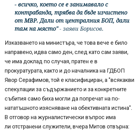
- всичко, което се е занимавало с
контрабанда, трябва да бъде изчистено
от МВР. Дали от централния БОП, дали
там на място"
- заяви Борисов.
Изказването на министъра, че това вече е било
направено, идва само ден, след като сам заяви,
че има доклад по случая, пратен е в
прокуратурата, както и до началника на ГДБОП
Явор Серафимов, той е класифициран, а "всякакви
спекулации за съдържанието и за конкретните
събития само биха могли да попречат на по-
нататъшното изясняване на обективната истина".
В отговор на журналистически въпрос има
ли отстранени служители, вчера Митов отвърна: