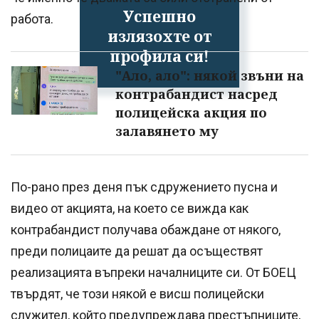
Успешно
работа.
излязохте от
профила си!
"Ало, ало": някой звъни на
контрабандист насред
полицейска акция по
залавянето му
По-рано през деня пък сдружението пусна и
видео от акцията, на което се вижда как
контрабандист получава обаждане от някого,
преди полицаите да решат да осъществят
реализацията въпреки началниците си. От БОЕЦ
твърдят, че този някой е висш полицейски
служител, който предупреждава престъпниците,