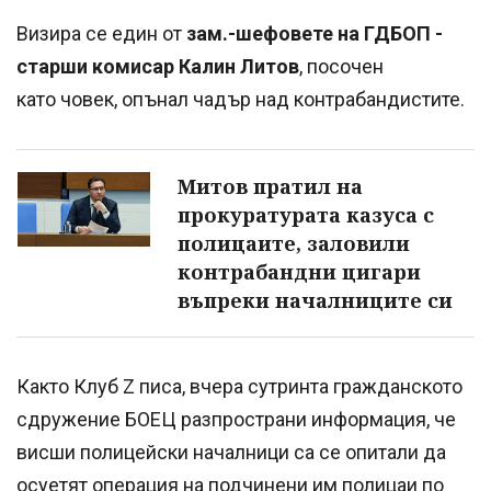
Визира се един от
зам.-шефовете на ГДБОП -
старши комисар Калин Литов
, посочен
като човек, опънал чадър над контрабандистите.
Митов пратил на
прокуратурата казуса с
полицаите, заловили
контрабандни цигари
въпреки началниците си
Както Клуб Z писа, вчера сутринта гражданското
сдружение БОЕЦ разпространи информация, че
висши полицейски началници са се опитали да
осуетят операция на подчинени им полицаи по