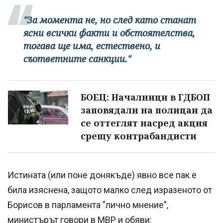
"За момента не, но след като станат
ясни всички факти и обстоятелства,
тогава ще има, естествено, и
съответните санкции."
БОЕЦ: Началници в ГДБОП
заповядали на полицаи да
се оттеглят насред акция
срещу контрабандисти
Истината (или поне донякъде) явно все пак е
била изяснена, защото малко след изразеното от
Борисов в парламента "лично мнение",
министърът говори в МВР и обяви: