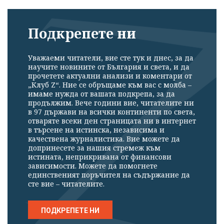
Подкрепете ни
Уважаеми читатели, вие сте тук и днес, за да
научите новините от България и света, и да
прочетете актуални анализи и коментари от
„Клуб Z“. Ние се обръщаме към вас с молба –
имаме нужда от вашата подкрепа, за да
продължим. Вече години вие, читателите ни
в 97 държави на всички континенти по света,
отваряте всеки ден страницата ни в интернет
в търсене на истинска, независима и
качествена журналистика. Вие можете да
допринесете за нашия стремеж към
истината, неприкривана от финансови
зависимости. Можете да помогнете
единственият поръчител на съдържание да
сте вие – читателите.
ПОДКРЕПЕТЕ НИ