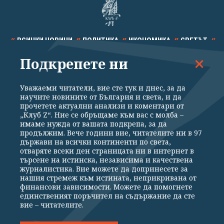
ВСИЧКИ НОВИНИ
ПОЛИТИКА
ИКОНОМИКА
СВЕТЪТ
Подкрепете ни
СПОРТ
КУЛТУРА
ТЕХНОЛОГИИ
КАЛЕЙДОСКОП
МНЕНИЯ
Уважаеми читатели, вие сте тук и днес, за да
научите новините от България и света, и да
прочетете актуални анализи и коментари от
„Клуб Z“. Ние се обръщаме към вас с молба –
имаме нужда от вашата подкрепа, за да
продължим. Вече години вие, читателите ни в 97
Общи условия
Политика за поверителност
държави на всички континенти по света,
отваряте всеки ден страницата ни в интернет в
Реклама
Партньори
Контакти
За Клуб Z
търсене на истинска, независима и качествена
Екип
Подкрепете ни
журналистика. Вие можете да допринесете за
нашия стремеж към истината, неприкривана от
финансови зависимости. Можете да помогнете
единственият поръчител на съдържание да сте
Издател на www.clubz.bg е „Клуб Зебра Медия“ ЕООД, София, ул. "Алеко
вие – читателите.
Константинов" 3. Всички права запазени 2026 „Клуб Зебра Медия“
ЕООД.
Препечатването на материали, снимки и видео от www.clubz.bg без