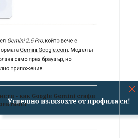
дел
Gemini 2.5 Pro
, който вече е
тформата
Gemini.Google.com
. Моделът
олзва само през браузър, но
илно приложение.
сти - как Google Gemini сгафи
Успешно излязохте от профила си!
ректност