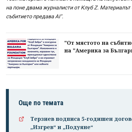
на поне двама журналисти от Клуб Z. Материалът е
събитието предава AI".
"От мястото на събити
на "Америка за Българ
Още по темата
Терзиев подписа 5-годишен догово
„Изгрев“ и „Подуяне“