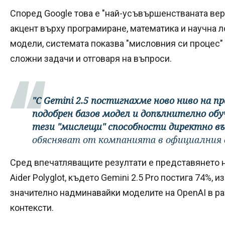
Според Google това е "най-усъвършенстваната верс
акцент върху програмиране, математика и научна л
модели, системата показва "мисловния си процес" 
сложни задачи и отговаря на въпроси.
"С Gemini 2.5 постигнахме ново ниво на 
подобрен базов модел и допълнително обу
тези "мислещи" способности директно въ
обясняват от компанията в официалния с
Сред впечатляващите резултати е представянето н
Aider Polyglot, където Gemini 2.5 Pro постига 74%, и
значително надминавайки моделите на OpenAI в ра
контексти.