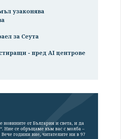
емъл узаконява
ва
аел за Сеута
стиращи - пред AI центрове
е новините от България и света, и да
“. Ние се обръщаме към вас с молба –
Вече години вие, читателите ни в 97