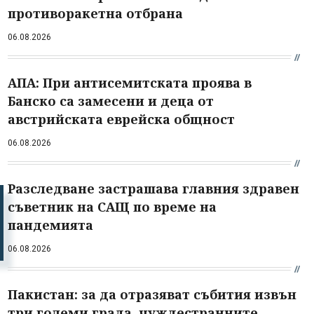
противоракетна отбрана
06.08.2026
АПА: При антисемитската проява в
Банско са замесени и деца от
австрийската еврейска общност
06.08.2026
Разследване застрашава главния здравен
съветник на САЩ по време на
пандемията
06.08.2026
Пакистан: за да отразяват събития извън
три големи града, чуждестранните