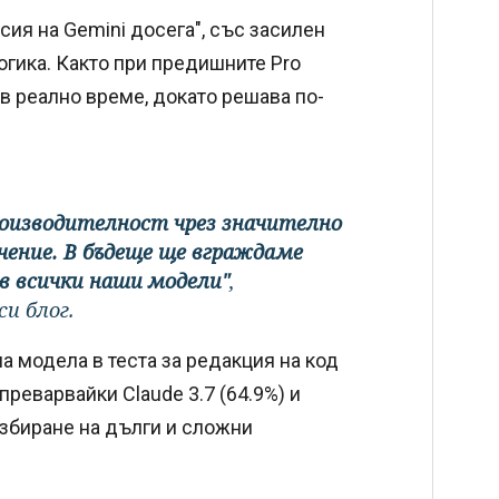
ия на Gemini досега", със засилен
огика. Както при предишните Pro
в реално време, докато решава по-
производителност чрез значително
чение. В бъдеще ще вграждаме
в всички наши модели"
,
и блог.
а модела в теста за редакция на код
зпреварвайки Claude 3.7 (64.9%) и
збиране на дълги и сложни