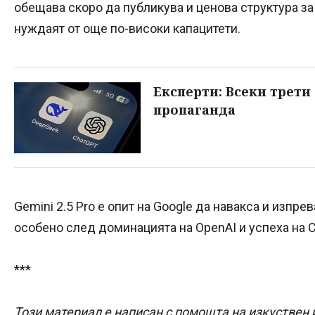
обещава скоро да публикува и ценова структура за
нуждаят от още по-високи капацитети.
Експерти: Всеки трети 
пропаганда
Gemini 2.5 Pro е опит на Google да навакса и изпре
особено след доминацията на OpenAI и успеха на 
***
Този материал е написан с помощта на изкуствен 