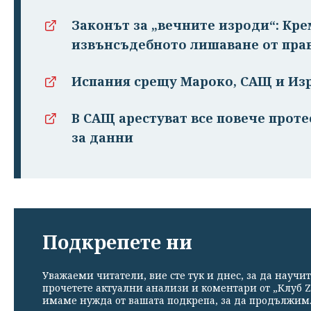
Законът за „вечните изроди“: Кр
извънсъдебното лишаване от пра
Испания срещу Мароко, САЩ и Изр
В САЩ арестуват все повече проте
за данни
Подкрепете ни
Уважаеми читатели, вие сте тук и днес, за да научит
прочетете актуални анализи и коментари от „Клуб Z
имаме нужда от вашата подкрепа, за да продължим. 