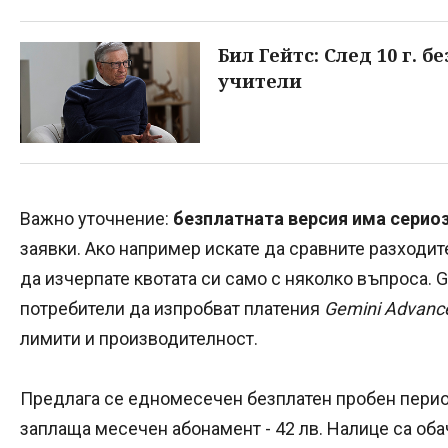
Бил Гейтс: След 10 г. 
учители
Важно уточнение:
безплатната версия има серио
заявки. Ако например искате да сравните разходите
да изчерпате квотата си само с няколко въпроса. 
потребители да изпробват платения
Gemini Advanc
лимити и производителност.
Предлага се едномесечен безплатен пробен период
заплаща месечен абонамент - 42 лв. Налице са оба