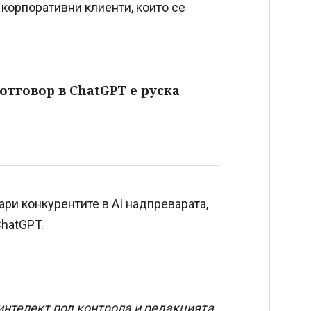
 корпоративни клиенти, които се
отговор в ChatGPT е руска
вари конкурентите в AI надпреварата,
ChatGPT.
интелект под контрола и редакцията