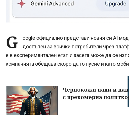
G
oogle официално представи новия си AI мо
достъпен за всички потребители чрез пла
е в експериментален етап и засега може да се изп
компанията обещава скоро да го пусне и като моб
Чернокожи папи и наци
с прекомерна политко