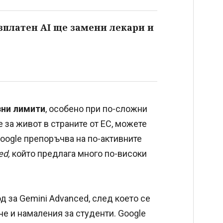
безплатен AI ще замени лекари и
зни лимити
, особено при по-сложни
 за живот в страните от ЕС, можете
Google препоръчва на по-активните
ed,
който предлага много по-високи
 за Gemini Advanced, след което се
че и намаления за студенти. Google