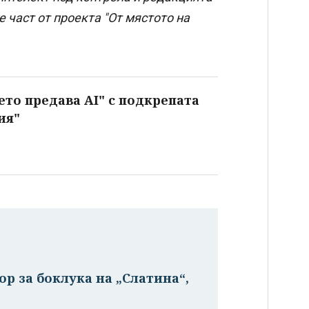
 част от проекта "От мястото на
ето предава AI" с подкрепата
ия"
р за боклука на „Слатина“,