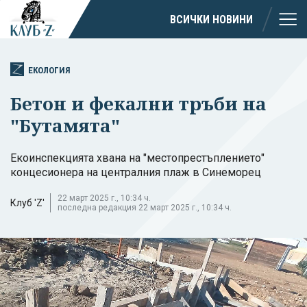
ВСИЧКИ НОВИНИ
ЕКОЛОГИЯ
Бетон и фекални тръби на
"Бутамята"
Екоинспекцията хвана на "местопрестъплението"
концесионера на централния плаж в Синеморец
22 март 2025 г., 10:34 ч.
Клуб 'Z'
последна редакция 22 март 2025 г., 10:34 ч.