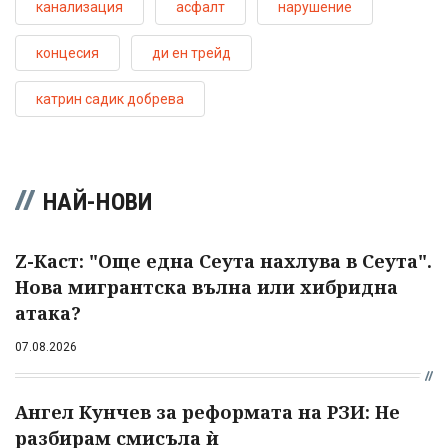
канализация
асфалт
нарушение
концесия
ди ен трейд
катрин садик добрева
НАЙ-НОВИ
Z-Каст: "Още една Сеута нахлува в Сеута".
Нова мигрантска вълна или хибридна
атака?
07.08.2026
Ангел Кунчев за реформата на РЗИ: Не
разбирам смисъла ѝ