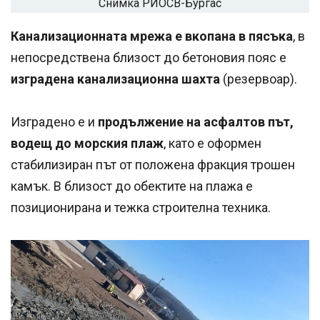
Снимка РИОСВ-Бургас
Канализационната мрежа е вкопана в пясъка
, в
непосредствена близост до бетоновия пояс е
изградена канализационна шахта
(резервоар).
Изградено е и
продължение на асфалтов път,
водещ до морския плаж
, като е оформен
стабилизиран път от положена фракция трошен
камък. В близост до обектите на плажа е
позиционирана и тежка строителна техника.