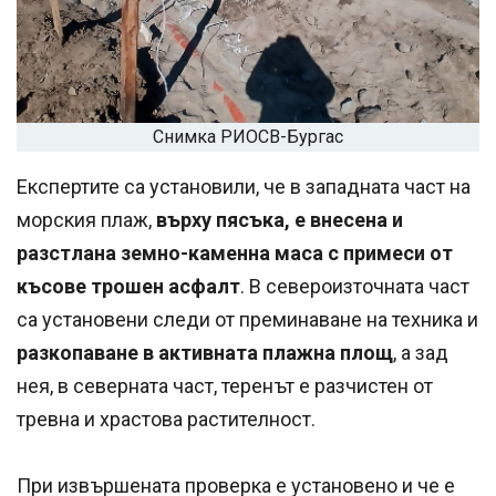
Снимка РИОСВ-Бургас
Експертите са установили, че в западната част на
морския плаж,
върху пясъка, е внесена и
разстлана земно-каменна маса с примеси от
късове трошен асфалт
. В североизточната част
са установени следи от преминаване на техника и
разкопаване в активната плажна площ
, а зад
нея, в северната част, теренът е разчистен от
тревна и храстова растителност.
При извършената проверка е установено и че е