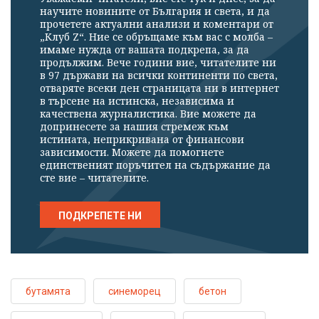
научите новините от България и света, и да
прочетете актуални анализи и коментари от
„Клуб Z“. Ние се обръщаме към вас с молба –
имаме нужда от вашата подкрепа, за да
продължим. Вече години вие, читателите ни
в 97 държави на всички континенти по света,
отваряте всеки ден страницата ни в интернет
в търсене на истинска, независима и
качествена журналистика. Вие можете да
допринесете за нашия стремеж към
истината, неприкривана от финансови
зависимости. Можете да помогнете
единственият поръчител на съдържание да
сте вие – читателите.
ПОДКРЕПЕТЕ НИ
бутамята
синеморец
бетон