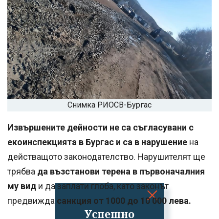
Снимка РИОСВ-Бургас
Извършените дейности не са съгласувани с
екоинспекцията в Бургас и са в нарушение
на
действащото законодателство. Нарушителят ще
трябва
да възстанови терена в първоначалния
му вид
и да заплати глоба, като законът
предвижда
санкция от 1000 до 10 000 лева.
Успешно