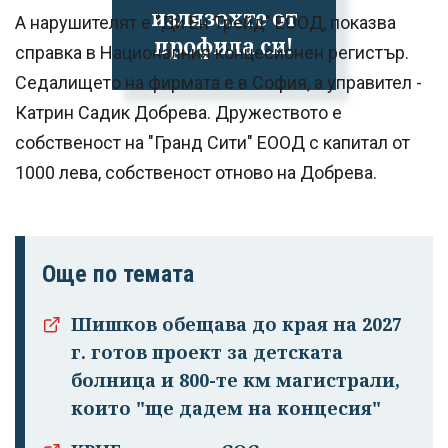
излязохте от
А нарушителят е "Ди Ен Трейд" ЕООД, показва
профила си!
справка в Националния концесионен регистър.
Седалището на фирмата е в София, а управител -
Катрин Садик Добрева. Дружеството е
собственост на "Гранд Сити" ЕООД с капитал от
1000 лева, собственост отново на Добрева.
Още по темата
Шишков обещава до края на 2027
г. готов проект за детската
болница и 800-те км магистрали,
които "ще дадем на концесия"