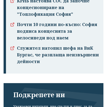
КРИБ настоява СОС да започне
концесиониране на
"Топлофикация София"
Почти 10 години по-късно: София
подписа концесията за
велосипеди под наем
Служител натопил шефа на ВиК
Бургас, че разплаща неизвършени
дейности
Подкрепете ни
Уважаеми читатели, вие сте тук и днес, за да