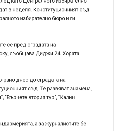
след като Централното избирателно
дат в неделя. Конституционният съд
ралното избирателно бюро и ги
те се пред сградата на
ку, съобщава Диджи 24. Хората
-рано днес до сградата на
туционният съд. Те развяват знамена,
, "Върнете втория тур", "Калин
андармерията, а за журналистите бе