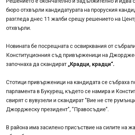
Решението е окончателно и задължително и идва 
бюро отхвърли кандидатурата на проруския канди
разгледа днес 11 жалби срещу решението на Цент
отхвърли.
Новината бе посрещната с освирквания от събрали
Конституционния съд привърженици на Джорджес
започнаха да скандират
„Крадци, крадци“.
Стотици привърженици на кандидата се събраха по
парламента в Букурещ, където се намира и Консти
свирят с вувузели и скандират "Вие не сте румънци"
Джорджеску президент", “Правосъдие”.
В района има засилено присъствие на силите на ж