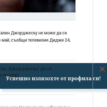
 Калин Джорджеску не може да се
з май, съобщи телевизия Диджи 24,
сна Джорджеску да се
резидент
Успешно излязохте от профила си!