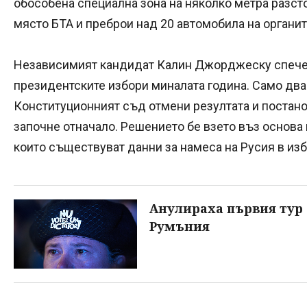
обособена специална зона на няколко метра разст
място БТА и преброи над 20 автомобила на органите
Независимият кандидат Калин Джорджеску спече
президентските избори миналата година. Само дв
Конституционният съд отмени резултата и постано
започне отначало. Решението бе взето въз основа 
които съществуват данни за намеса на Русия в из
Анулираха първия тур 
Румъния