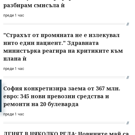
разбирам смисъла ѝ
преди 1 час
"Страхът от промяната не е излекувал
нито един пациент." Здравната
министърка реагира на критиките към
плана ѝ
преди 1 час
София конкретизира заема от 367 млн.
евро: 345 нови превозни средства и
ремонти на 20 булеварда
преди 1 час
ДЕНЯТ В НЯКОЛКО РЕДА: Новините май са