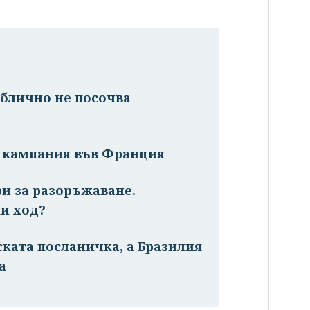
ублично не посочва
а кампания във Франция
ри за разоръжаване.
и ход?
ската посланичка, а Бразилия
а