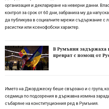
организация и деклариране на неверни данни. Вла
контрол за срок от 60 дни, забраниха му да напуск
да публикува в социалните мрежи съдържание с л
расистки или ксенофобски характер.
В Румъния задържаха
преврат с помощ от Ру
Името на Джорджеску беше свързано и с група, к
седмица по подозрения в държавна измяна заради 
събаряне на конституционния ред в Румъния.