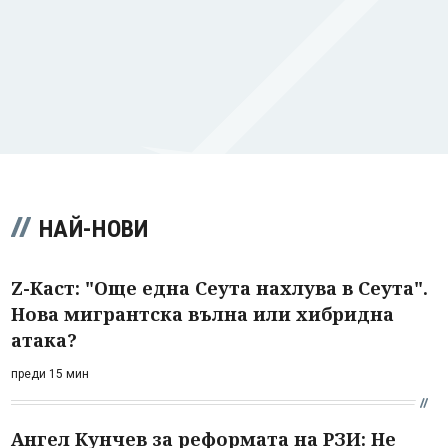
НАЙ-НОВИ
Z-Каст: "Още една Сеута нахлува в Сеута".
Нова мигрантска вълна или хибридна
атака?
преди 15 мин
Ангел Кунчев за реформата на РЗИ: Не