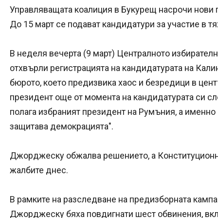
Управляващата коалиция в Букурещ насрочи нови 
До 15 март се подават кандидатури за участие в тя
В неделя вечерта (9 март) Централното избирател
отхвърли регистрацията на кандидатурата на Кал
бюрото, което предизвика хаос и безредици в цент
президент още от момента на кандидатурата си сл
полага избраният президент на Румъния, а именно 
защитава демокрацията".
Джорджеску обжалва решението, а Конституционн
жалбите днес.
В рамките на разследване на предизборната кампа
Джорджеску бяха повдигнати шест обвинения, вк