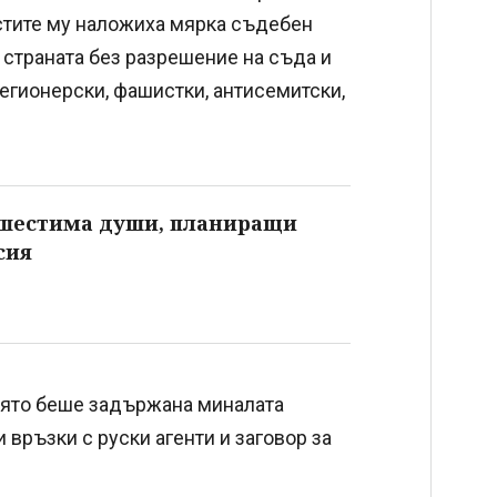
стите му наложиха мярка съдебен
а страната без разрешение на съда и
егионерски, фашистки, антисемитски,
 шестима души, планиращи
сия
оято беше задържана миналата
връзки с руски агенти и заговор за