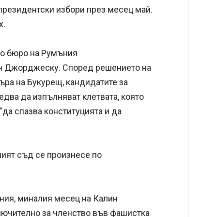
президентски избори през месец май.
х.
но бюро на Румъния
ин Джорджеску. Според решението на
ъра на Букурещ, кандидатите за
едва да изпълняват клетвата, която
"да спазва конституцията и да
ият съд се произнесе по
ния, миналия месец на Калин
лючително за членство във фашистка