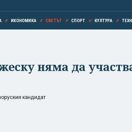
А
ИКОНОМИКА
СВЕТЪТ
СПОРТ
КУЛТУРА
ТЕХ
еску няма да участва
проруския кандидат