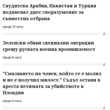
Саудитска Арабия, Пакистан и Турция
подписват днес споразумение за
съвместна отбрана
преди 10 часа
Зеленски обяви специални операции
срещу руската военна промишленост
преди 8 часа
"Смазването на човек, който се е молил
и не е получил милост." Съдът остави в
ареста петимата за убийството в
Пловдив
преди 4 часа