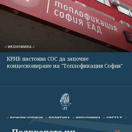
ИКОНОМИКА
КРИБ настоява СОС да започне
концесиониране на "Топлофикация София"
ВСИЧКИ НОВИНИ
ПОЛИТИКА
ИКОНОМИКА
СВЕТЪТ
СПОРТ
КУЛТУРА
ТЕХНОЛОГИИ
КАЛЕЙДОСКОП