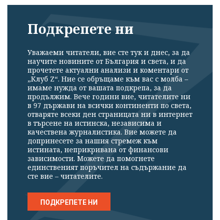
Подкрепете ни
Уважаеми читатели, вие сте тук и днес, за да
научите новините от България и света, и да
прочетете актуални анализи и коментари от
„Клуб Z“. Ние се обръщаме към вас с молба –
имаме нужда от вашата подкрепа, за да
продължим. Вече години вие, читателите ни
в 97 държави на всички континенти по света,
отваряте всеки ден страницата ни в интернет
в търсене на истинска, независима и
качествена журналистика. Вие можете да
допринесете за нашия стремеж към
истината, неприкривана от финансови
зависимости. Можете да помогнете
единственият поръчител на съдържание да
сте вие – читателите.
ПОДКРЕПЕТЕ НИ