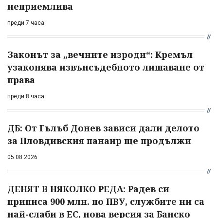
неприемлива
преди 7 часа
Законът за „вечните изроди“: Кремъл
узаконява извънсъдебното лишаване от
права
преди 8 часа
ДБ: От Гълъб Донев зависи дали делото
за Пловдивския панаир ще продължи
05.08.2026
ДЕНЯТ В НЯКОЛКО РЕДА: Радев си
приписа 900 млн. по ПВУ, службите ни са
най-слаби в ЕС, нова версия за Банско