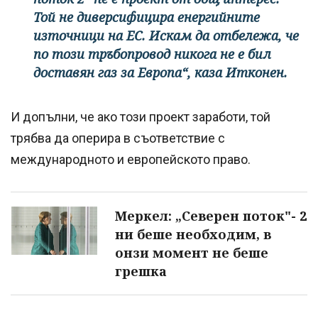
Той не диверсифицира енергийните
източници на ЕС. Искам да отбележа, че
по този тръбопровод никога не е бил
доставян газ за Европа“, каза Итконен.
И допълни, че ако този проект заработи, той
трябва да оперира в съответствие с
международното и европейското право.
Меркел: „Северен поток"- 2
ни беше необходим, в
онзи момент не беше
грешка