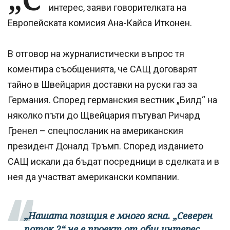
интерес, заяви говорителката на
Европейската комисия Ана-Кайса Итконен.
В отговор на журналистически въпрос тя
коментира съобщенията, че САЩ договарят
тайно в Швейцария доставки на руски газ за
Германия. Според германския вестник „Билд“ на
няколко пъти до Щвейцария пътувал Ричард
Гренел – спецпосланик на американския
президент Доналд Тръмп. Според изданието
САЩ искали да бъдат посредници в сделката и в
нея да участват американски компании.
„Нашата позиция е много ясна. „Северен
поток 2“ не е проект от общ интерес.