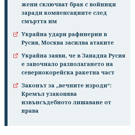
жени сключват брак с войници
заради компенсациите след
смъртта им
Украйна удари рафинерии в
Русия, Москва засилва атаките
Успешно
Украйна заяви, че в Западна Русия
излязохте от
е започнало разполагането на
профила си!
севернокорейска ракетна част
Законът за „вечните изроди“:
Кремъл узаконява
извънсъдебното лишаване от
права