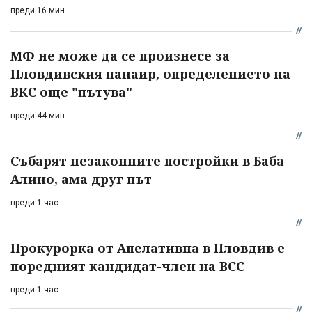
преди 16 мин
МФ не може да се произнесе за
Пловдивския панаир, определението на
ВКС още "пътува"
преди 44 мин
Събарят незаконните постройки в Баба
Алино, ама друг път
преди 1 час
Прокурорка от Апелативна в Пловдив е
поредният кандидат-член на ВСС
преди 1 час