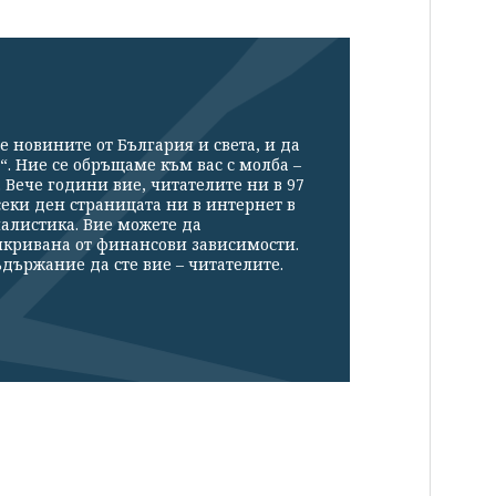
е новините от България и света, и да
“. Ние се обръщаме към вас с молба –
Вече години вие, читателите ни в 97
секи ден страницата ни в интернет в
налистика. Вие можете да
икривана от финансови зависимости.
държание да сте вие – читателите.