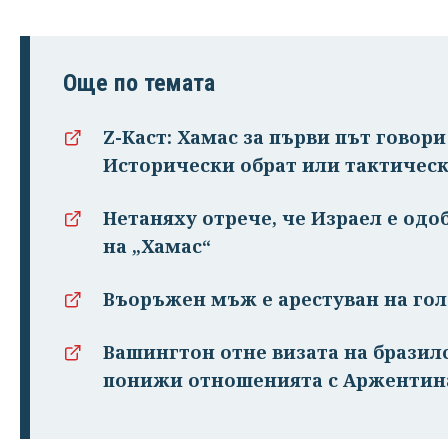
Още по темата
Z-Каст: Хамас за първи път говор
Исторически обрат или тактическ
Нетаняху отрече, че Израел е одо
на „Хамас“
Въоръжен мъж е арестуван на го
Вашингтон отне визата на бразил
понижи отношенията с Аржентин