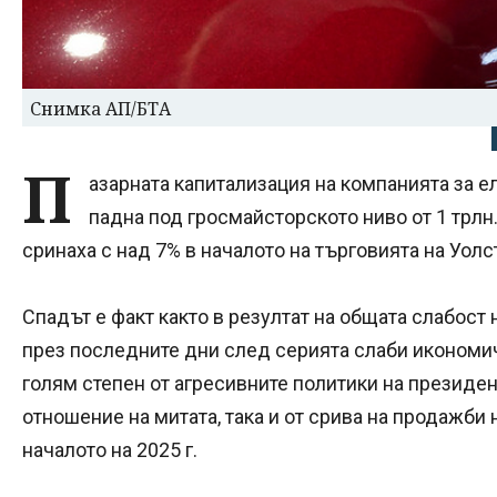
Снимка АП/БТА
П
азарната капитализация на компанията за 
падна под гросмайсторското ниво от 1 трлн.
сринаха с над 7% в началото на търговията на Уол
Спадът е факт както в резултат на общата слабост
през последните дни след серията слаби икономи
голям степен от агресивните политики на президе
отношение на митата, така и от срива на продажби 
началото на 2025 г.