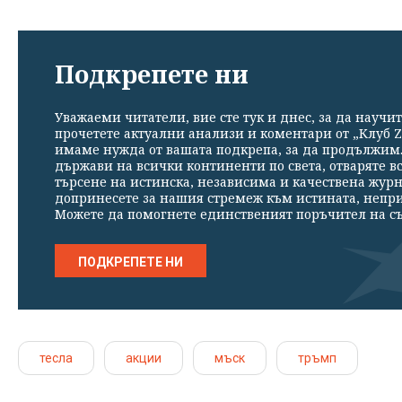
Подкрепете ни
Уважаеми читатели, вие сте тук и днес, за да научит
прочетете актуални анализи и коментари от „Клуб Z
имаме нужда от вашата подкрепа, за да продължим. 
държави на всички континенти по света, отваряте в
търсене на истинска, независима и качествена жур
допринесете за нашия стремеж към истината, непр
Можете да помогнете единственият поръчител на съ
ПОДКРЕПЕТЕ НИ
тесла
акции
мъск
тръмп