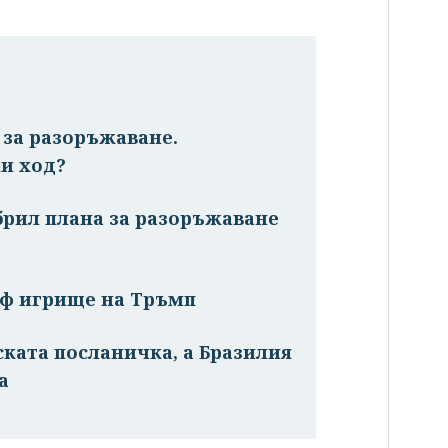
и за разоръжаване.
и ход?
брил плана за разоръжаване
лф игрище на Тръмп
ската посланичка, а Бразилия
а