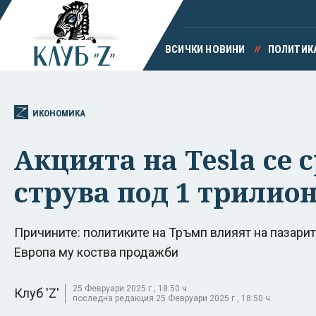
ВСИЧКИ НОВИНИ
ПОЛИТИК
ИКОНОМИКА
Акцията на Tesla се
струва под 1 трилио
Причините: политиките на Тръмп влияят на пазарит
Европа му коства продажби
25 Февруари 2025 г., 18:50 ч.
Клуб 'Z'
последна редакция 25 Февруари 2025 г., 18:50 ч.