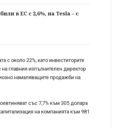
ли в ЕС с 2,6%, на Tesla – с
ата с около 22%, като инвеститорите
е на главния изпълнителен директор
риозно намаляващите продажби на
поевтиняват със 7,7% към 305 долара
 капитализация на компанията към 981