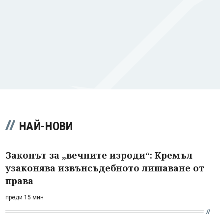
НАЙ-НОВИ
Законът за „вечните изроди“: Кремъл
узаконява извънсъдебното лишаване от
права
преди 15 мин