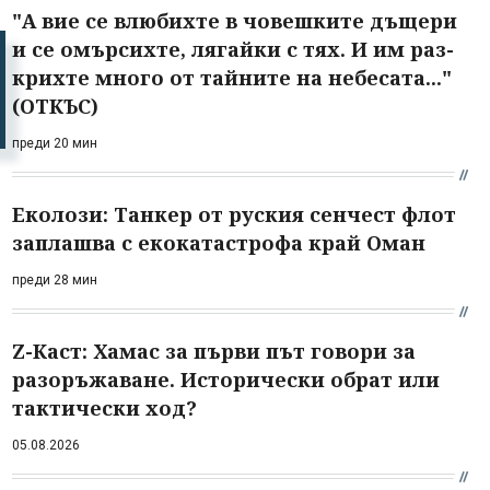
"А вие се влюбихте в чо­вешките дъщери
и се омърсихте, лягайки с тях. И им раз­
крихте много от тайните на небесата..."
(ОТКЪС)
преди 20 мин
Еколози: Танкер от руския сенчест флот
заплашва с екокатастрофа край Оман
преди 28 мин
Z-Каст: Хамас за първи път говори за
разоръжаване. Исторически обрат или
тактически ход?
05.08.2026