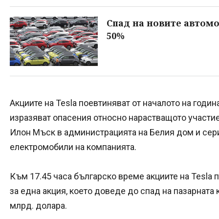
Спад на новите автомоби
50%
Акциите на Tesla поевтиняват от началото на годин
изразяват опасения относно нарастващото участи
Илон Мъск в администрацията на Белия дом и се
електромобили на компанията.
Към 17.45 часа българско време акциите на Tesla 
за една акция, което доведе до спад на пазарната
млрд. долара.