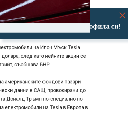
Успешно излязохте от профила си!
електромобили на Илон Мъск Tesla
 долара, след като нейните акции се
стрийт, съобщава БНР.
 на американските фондови пазари
чески данни в САЩ, провокирани до
нта Доналд Тръмп по-специално по
на електромобили на Tesla в Европа в