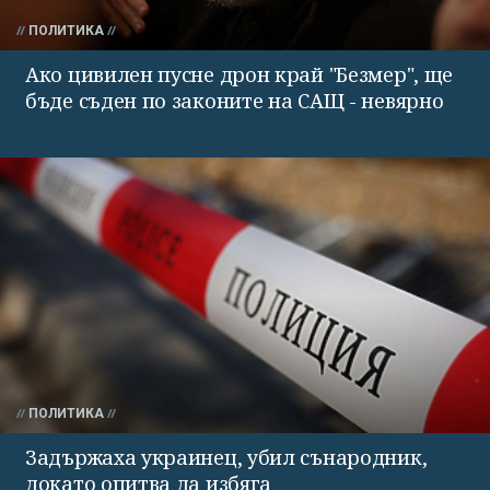
ПОЛИТИКА
Ако цивилен пусне дрон край "Безмер", ще
бъде съден по законите на САЩ - невярно
ПОЛИТИКА
Задържаха украинец, убил сънародник,
докато опитва да избяга