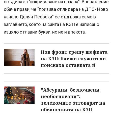
осъдила за "изкривяване на пазара". Впечатление
обаче прави, че "призива от лидера на ДПС- Ново
начало Делян Пеевски" се съдържа само в
заглавието, което на сайта на КЗП е изписано
изцяло с главни букви, но не и в текста.
Нов фронт срещу шефката
на КЗП: бивши служители
поискаха оставката й
"Абсурдни, безпочвени,
необосновани":
телекомите отговарят на
обвиненията на КЗП