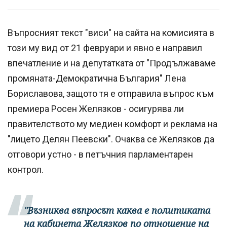
Въпросният текст "виси" на сайта на комисията в
този му вид от 21 февруари и явно е направил
впечатление и на депутатката от "Продължаваме
промяната-Демократична България" Лена
Бориславова, защото тя е отправила въпрос към
премиера Росен Желязков - осигурява ли
правителството му медиен комфорт и реклама на
"лицето Делян Пеевски". Очаква се Желязков да
отговори устно - в петъчния парламентарен
контрол.
"Възниква въпросът каква е политиката
на кабинета Желязков по отношение на