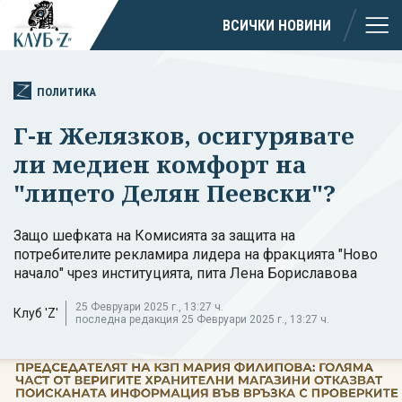
ВСИЧКИ НОВИНИ
ПОЛИТИКА
Г-н Желязков, осигурявате
ли медиен комфорт на
"лицето Делян Пеевски"?
Защо шефката на Комисията за защита на
потребителите рекламира лидера на фракцията "Ново
начало" чрез институцията, пита Лена Бориславова
25 Февруари 2025 г., 13:27 ч.
Клуб 'Z'
последна редакция 25 Февруари 2025 г., 13:27 ч.