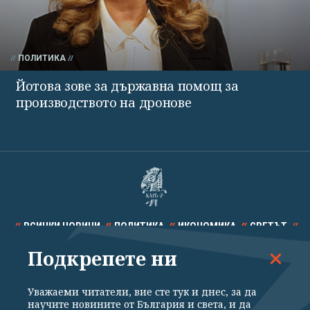
ПОЛИТИКА
Йотова зове за държавна помощ за
производството на дронове
ВСИЧКИ НОВИНИ
ПОЛИТИКА
ИКОНОМИКА
СВЕТЪТ
Подкрепете ни
СПОРТ
КУЛТУРА
ТЕХНОЛОГИИ
КАЛЕЙДОСКОП
МНЕНИЯ
Уважаеми читатели, вие сте тук и днес, за да
научите новините от България и света, и да