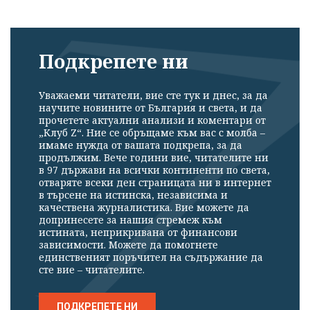
Подкрепете ни
Уважаеми читатели, вие сте тук и днес, за да
научите новините от България и света, и да
прочетете актуални анализи и коментари от
„Клуб Z“. Ние се обръщаме към вас с молба –
имаме нужда от вашата подкрепа, за да
продължим. Вече години вие, читателите ни
в 97 държави на всички континенти по света,
отваряте всеки ден страницата ни в интернет
в търсене на истинска, независима и
качествена журналистика. Вие можете да
допринесете за нашия стремеж към
истината, неприкривана от финансови
зависимости. Можете да помогнете
единственият поръчител на съдържание да
сте вие – читателите.
ПОДКРЕПЕТЕ НИ