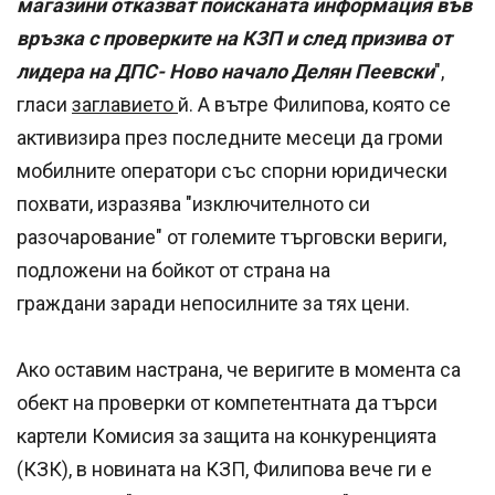
магазини отказват поисканата информация във
връзка с проверките на КЗП и след призива от
лидера на ДПС- Ново начало Делян Пеевски
",
гласи
заглавието
й. А вътре Филипова, която се
активизира през последните месеци да громи
мобилните оператори със спорни юридически
похвати, изразява "изключителното си
разочарование" от големите търговски вериги,
подложени на бойкот от страна на
граждани заради непосилните за тях цени.
Ако оставим настрана, че веригите в момента са
обект на проверки от компетентната да търси
картели Комисия за защита на конкуренцията
(КЗК), в новината на КЗП, Филипова вече ги е