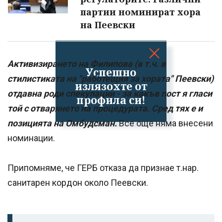
партии номинират хора
на Пеевски
Активизирането на Филипова (в т.ч. в
Успешно
стилистиката на "работещия за хората" Пеевски)
излязохте от
отдавна роди спекулации - за какъв пост я гласи
профила си!
той с отварянето на процедурата. Сред тях е и
позицията на Омбудсман.
Все още няма внесени
номинации.
Припомняме, че ГЕРБ отказа да признае т.нар.
санитарен кордон около Пеевски.