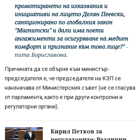
промотирането на изказвания и
инициативи на лицето Делян Пеевски,
санкционирано по глобалния закон
"Магнитски" и дали има поети
ангажименти за осигуряване на медиен
комфорт и признание към това лице?"
-
пита Бориславова.
Причината да се обърне към министър-
председателя е, че председателя на КЗП се
нанзначава от Министерския съвет (не се гласува
от парламента, както е при други контролни и
регулаторни органи).
Кирил Петков за
регулаторите: Различни