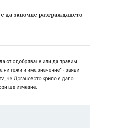
 е да започне разграждането
да от сдобряване или да правим
 ни тежи и има значение" - заяви
та, че Догановото крило е дало
ори ще изчезне.