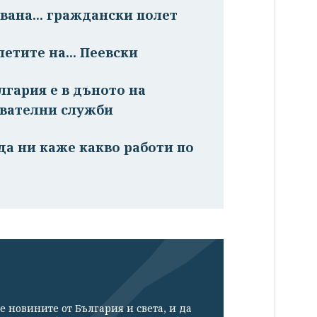
вана... граждански полет
етите на... Пеевски
лгария е в дъното на
авателни служби
 да ни каже какво работи по
е новините от България и света, и да