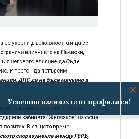
да се укрепи държавността и да се
е ограничи влиянието на Пеевски,
нция неговото влияние да бъде
но. И трето - да потърсим
анции, ДПС да не бъде мачкано и
Успешно излязохте от профила си!
ментира в интервю за
БНР
защо
подкрепи кабинета "Желязков" на фона
ят политик. В същото време
нското споразумение между ГЕРБ,