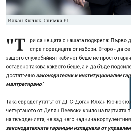
Илхан Кючюк. Снимка ЕП
"Т
ри са нещата с нашата подкрепа: Първо 
спре поредицата от избори. Второ - да с
защото служебнйият кабинет беше не просто гара
оставено такова каквото беше, а и да бъде подсиле
достатъчно
законодателни и институционални гар
малтретирано
."
Така евродепутатът от ДПС-Доган Илхан Кючюк ко
чегъртаното от Делян Пеевски крило на партията 
на твърденията, че зад него наднича корпулентни
законодателните гаранции изпаднаха от управле