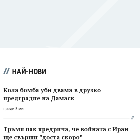
НАЙ-НОВИ
Кола бомба уби двама в друзко
предградие на Дамаск
преди 8 мин
Тръмп пак предрича, че войната с Иран
ще свърши "доста скоро"