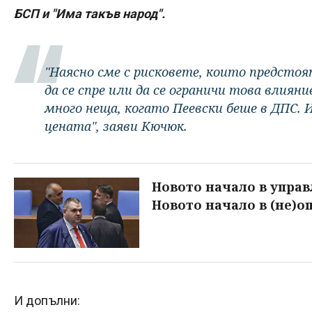
БСП и "Има такъв народ".
"Наясно сме с рисковете, които предстоя
да се спре или да се ограничи това влияни
много неща, когато Пеевски беше в ДПС. 
цената", заяви Кючюк.
Новото начало в упра
Новото начало в (не)о
И допълни: