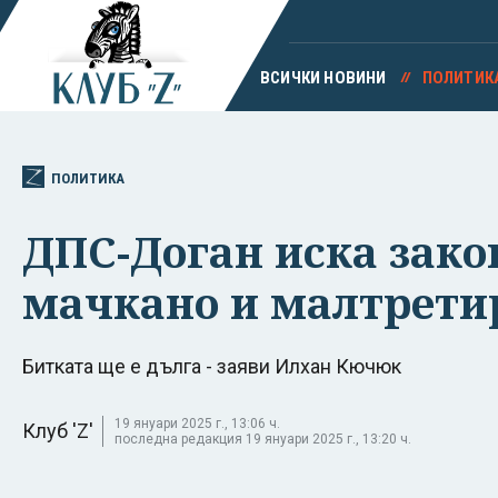
ВСИЧКИ НОВИНИ
ПОЛИТИК
ПОЛИТИКА
ДПС-Доган иска зако
мачкано и малтрети
Битката ще е дълга - заяви Илхан Кючюк
19 януари 2025 г., 13:06 ч.
Клуб 'Z'
последна редакция 19 януари 2025 г., 13:20 ч.