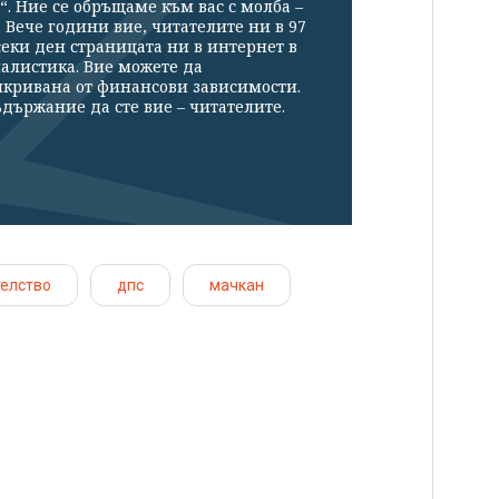
“. Ние се обръщаме към вас с молба –
Вече години вие, читателите ни в 97
секи ден страницата ни в интернет в
налистика. Вие можете да
икривана от финансови зависимости.
държание да сте вие – читателите.
елство
дпс
мачкан