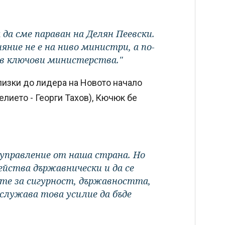
да сме параван на Делян Пеевски.
яние не е на ниво министри, а по-
 в ключови министерства."
лизки до лидера на Новото начало
лието - Георги Тахов), Кючюк бе
 управление от наша страна. Но
ейства държавнически и да се
те за сигурност, държавността,
аслужава това усилие да бъде