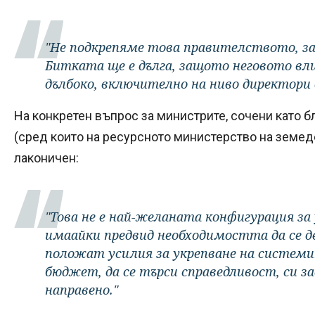
"Не подкрепяме това правителството, за 
Битката ще е дълга, защото неговото вли
дълбоко, включително на ниво директори
На конкретен въпрос за министрите, сочени като б
(сред които на ресурсното министерство на земеде
лаконичен:
"Това не е най-желаната конфигурация за
имаайки предвид необходимостта да се д
положат усилия за укрепване на системи
бюджет, да се търси справедливост, си з
направено."