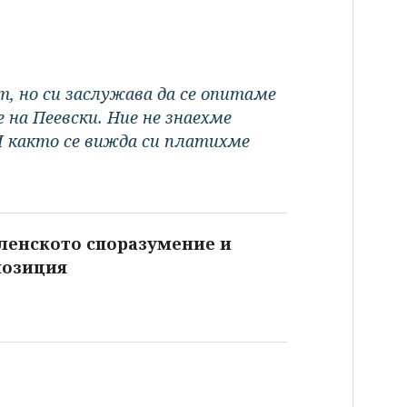
т, но си заслужава да се опитаме
е на Пеевски. Ние не знаехме
И както се вижда си платихме
вленското споразумение и
позиция