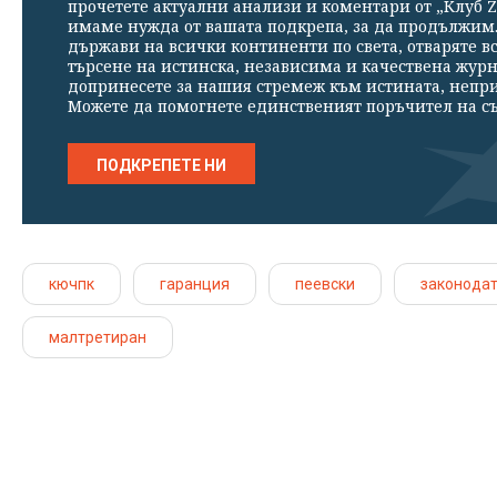
прочетете актуални анализи и коментари от „Клуб Z
имаме нужда от вашата подкрепа, за да продължим. 
държави на всички континенти по света, отваряте в
търсене на истинска, независима и качествена жур
допринесете за нашия стремеж към истината, непр
Можете да помогнете единственият поръчител на съ
ПОДКРЕПЕТЕ НИ
кючпк
гаранция
пеевски
законодат
малтретиран