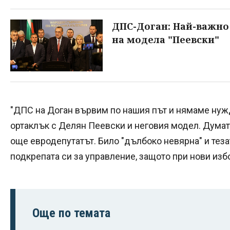
ДПС-Доган: Най-важно
на модела "Пеевски"
"ДПС на Доган вървим по нашия път и нямаме нуж
ортаклък с Делян Пеевски и неговия модел. Думата
още евродепутатът. Било "дълбоко невярна" и теза
подкрепата си за управление, защото при нови изб
Още по темата