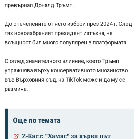
превърнал Доналд Тръмп.
До спечелените от него избори през 2024 г. След
тях новоизбраният президент изтъкна, че
всъщност бил много популярен в платформата.
С оглед значителното влияние, което Тръмп
упражнява върху консервативното мнозинство
във Върховния съд, на TikTok може и да му се
размине.
Още по темата
Z-Каст: "Хамас" за първи път