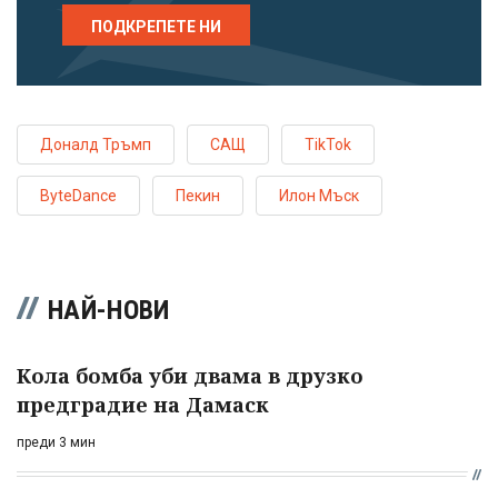
ПОДКРЕПЕТЕ НИ
Доналд Тръмп
САЩ
TikTok
ByteDance
Пекин
Илон Мъск
НАЙ-НОВИ
Кола бомба уби двама в друзко
предградие на Дамаск
преди 3 мин