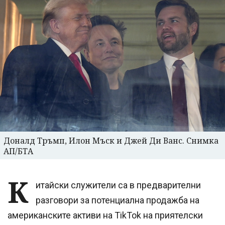
Доналд Тръмп, Илон Мъск и Джей Ди Ванс. Снимка
АП/БТА
К
итайски служители са в предварителни
разговори за потенциална продажба на
американските активи на TikTok на приятелски