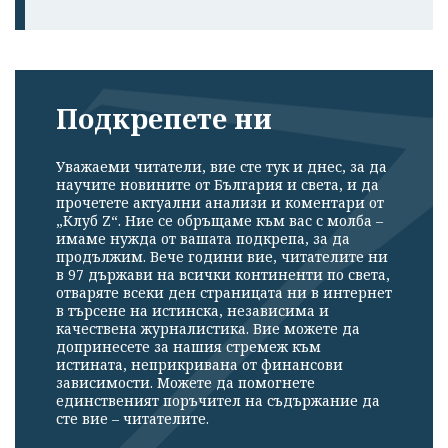
Подкрепете ни
Уважаеми читатели, вие сте тук и днес, за да
научите новините от България и света, и да
прочетете актуални анализи и коментари от
„Клуб Z“. Ние се обръщаме към вас с молба –
имаме нужда от вашата подкрепа, за да
продължим. Вече години вие, читателите ни
в 97 държави на всички континенти по света,
отваряте всеки ден страницата ни в интернет
в търсене на истинска, независима и
качествена журналистика. Вие можете да
допринесете за нашия стремеж към
истината, неприкривана от финансови
зависимости. Можете да помогнете
единственият поръчител на съдържание да
сте вие – читателите.