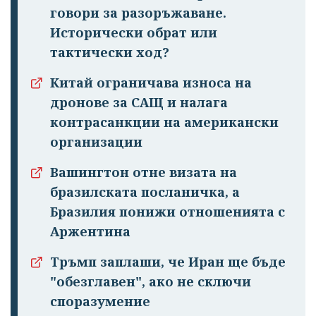
говори за разоръжаване.
Исторически обрат или
тактически ход?
Китай ограничава износа на
дронове за САЩ и налага
контрасанкции на американски
Успешно
организации
излязохте от
профила си!
Вашингтон отне визата на
бразилската посланичка, а
Бразилия понижи отношенията с
Аржентина
Тръмп заплаши, че Иран ще бъде
"обезглавен", ако не сключи
споразумение