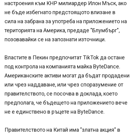
настроения към КНР милиардер Илон Мъск, ако
не бъде избегнато предстоящото влизане в
сила на забрана за употреба на приложението на
територията на Америка, предаде "Блумбърг",
позовавайки се на запознати източници.
Властите в Пекин предпочитат TikTok да остане
под контрола на компанията майка ByteDance.
Американските активи могат да бъдат продадени
или чрез наддаване, или чрез споразумение от
правителството, се посочва в доклада, което
предполага, че бъдещето на приложението вече
не е единствено в ръцете на ByteDance.
Правителството на Китай има "златна акция" в