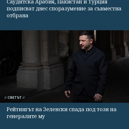
Саудитска Арабия, Пакистан и Турция
подписват днес споразумение за съвместна
отбрана
СВЕТЪТ
Рейтингът на Зеленски спада под този на
генералите му