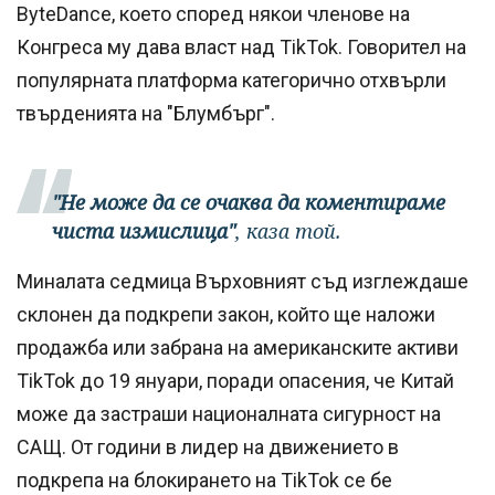
ByteDance, което според някои членове на
Конгреса му дава власт над TikTok. Говорител на
популярната платформа категорично отхвърли
твърденията на "Блумбърг".
"Не може да се очаква да коментираме
чиста измислица"
, каза той.
Миналата седмица Върховният съд изглеждаше
склонен да подкрепи закон, който ще наложи
продажба или забрана на американските активи
TikTok до 19 януари, поради опасения, че Китай
може да застраши националната сигурност на
САЩ. От години в лидер на движението в
подкрепа на блокирането на TikTok се бе