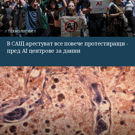
ТЕХНОЛОГИИ
В САЩ арестуват все повече протестиращи -
пред AI центрове за данни