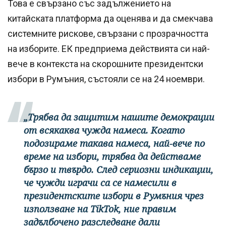
Това е свързано със задължението на
китайската платформа да оценява и да смекчава
системните рискове, свързани с прозрачността
на изборите. ЕК предприема действията си най-
вече в контекста на скорошните президентски
избори в Румъния, състояли се на 24 ноември.
„Трябва да защитим нашите демокрации
от всякаква чужда намеса. Когато
подозираме такава намеса, най-вече по
време на избори, трябва да действаме
бързо и твърдо. След сериозни индикации,
че чужди играчи са се намесили в
президентските избори в Румъния чрез
използване на TikTok, ние правим
задълбочено разследване дали