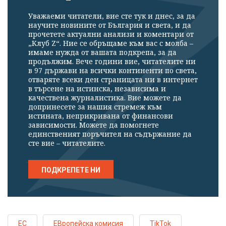
Уважаеми читатели, вие сте тук и днес, за да
научите новините от България и света, и да
прочетете актуални анализи и коментари от
„Клуб Z“. Ние се обръщаме към вас с молба –
имаме нужда от вашата подкрепа, за да
продължим. Вече години вие, читателите ни
в 97 държави на всички континенти по света,
отваряте всеки ден страницата ни в интернет
в търсене на истинска, независима и
качествена журналистика. Вие можете да
допринесете за нашия стремеж към
истината, неприкривана от финансови
зависимости. Можете да помогнете
единственият поръчител на съдържание да
сте вие – читателите.
ПОДКРЕПЕТЕ НИ
ЕС
ЕВропейска комисия
TikTok