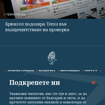
ТЕХНОЛОГИИ
Брюксел подозира Temu във
възпрепятстване на проверка
ВСИЧКИ НОВИНИ
ПОЛИТИКА
ИКОНОМИКА
СВЕТЪТ
Подкрепете ни
СПОРТ
КУЛТУРА
ТЕХНОЛОГИИ
КАЛЕЙДОСКОП
МНЕНИЯ
Уважаеми читатели, вие сте тук и днес, за да
научите новините от България и света, и да
прочетете актуални анализи и коментари от