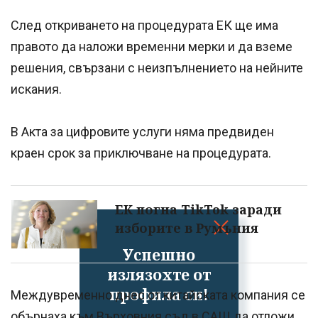
След откриването на процедурата ЕК ще има
правото да наложи временни мерки и да вземе
решения, свързани с неизпълнението на нейните
искания.
В Акта за цифровите услуги няма предвиден
краен срок за приключване на процедурата.
ЕК погна TikTok заради
изборите в Румъния
Успешно
излязохте от
профила си!
Междувременно днес от китайската компания се
обърнаха към Върховния съд в САЩ да отложи