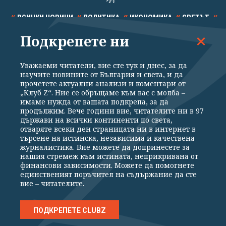
ВСИЧКИ НОВИНИ
ПОЛИТИКА
ИКОНОМИКА
СВЕТЪТ
Подкрепете ни
СПОРТ
КУЛТУРА
ТЕХНОЛОГИИ
КАЛЕЙДОСКОП
МНЕНИЯ
Уважаеми читатели, вие сте тук и днес, за да
научите новините от България и света, и да
прочетете актуални анализи и коментари от
„Клуб Z“. Ние се обръщаме към вас с молба –
имаме нужда от вашата подкрепа, за да
продължим. Вече години вие, читателите ни в 97
Общи условия
Политика за поверителност
държави на всички континенти по света,
отваряте всеки ден страницата ни в интернет в
Реклама
Партньори
Контакти
За Клуб Z
търсене на истинска, независима и качествена
Екип
Подкрепете ни
журналистика. Вие можете да допринесете за
нашия стремеж към истината, неприкривана от
финансови зависимости. Можете да помогнете
единственият поръчител на съдържание да сте
Издател на www.clubz.bg е „Клуб Зебра Медия“ ЕООД, София, ул. "Алеко
вие – читателите.
Константинов" 3. Всички права запазени 2026 „Клуб Зебра Медия“
ЕООД.
Препечатването на материали, снимки и видео от www.clubz.bg без
разрешение ще бъде преследвано по съдебен път, съгласно
ПОДКРЕПЕТЕ CLUBZ
ОБЩИТЕ УСЛОВИЯ