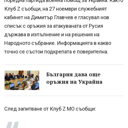
поредна партида военна помощ за Украйна. Както
Клуб Z съобщи, на 27 ноември служебният
кабинет на Димитър Главчев е гласувал нов
списък с оръжия за атакуваната от Русия
държава в изпълнение и на решения на
Народното събрание. Информацията в какво
точно се състои подкрепата е поверителна.
България дава още
оръжия на Украйна
След запитване от Клуб Z MO съобщи: