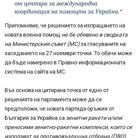
от центъра за международна
координация на помощта за Украйна.“
Припомняме, че решението за изпращането на
новата военна помощ
не бе обявено в сводката
на Министерския съвет (МС)
за гласуваните на
заседанието на 27 ноември точки. То обаче може
да бъде намерено в Правно-информационната
система на сайта на МС.
Въз основа на цитирана точка от едно от
решенията на парламента може да се
предположи, че новата партида оръжия от
България за Украйна са
зенитни ракети и/или
преносими зенитно-ракетни комплекси, които се
използват за противовъздушна отбрана (ПВО).