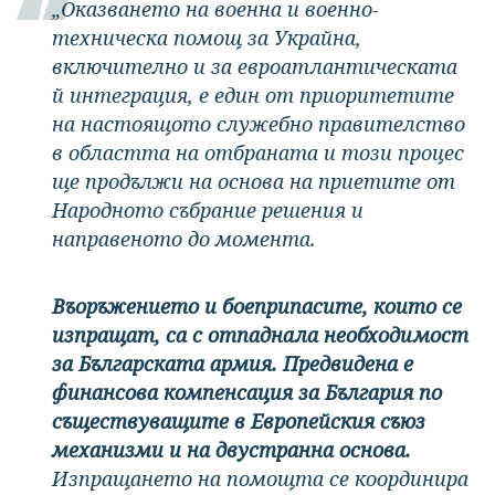
„Оказването на военна и военно-
техническа помощ за Украйна,
включително и за евроатлантическата
й интеграция, е един от приоритетите
на настоящото служебно правителство
в областта на отбраната и този процес
ще продължи на основа на приетите от
Народното събрание решения и
направеното до момента.
Въоръжението и боеприпасите, които се
изпращат, са с отпаднала необходимост
за Българската армия. Предвидена е
финансова компенсация за България по
съществуващите в Европейския съюз
механизми и на двустранна основа.
Изпращането на помощта се координира