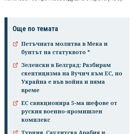
Още по темата
Петъчната молитва в Мека и
бунтът на статуквото *
Зеленски в Белград: Разбирам
Успешно
скептицизма на Вучич към ЕС, но
излязохте от
Украйна е във война и няма
профила си!
време
ЕС санкционира 5-ма шефове от
руския военно-промишлен
комплекс
Турция, Саудитска Арабия и