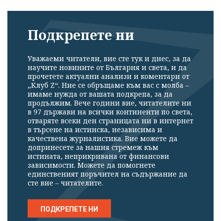
Подкрепете ни
Уважаеми читатели, вие сте тук и днес, за да
научите новините от България и света, и да
прочетете актуални анализи и коментари от
„Клуб Z“. Ние се обръщаме към вас с молба –
имаме нужда от вашата подкрепа, за да
продължим. Вече години вие, читателите ни
в 97 държави на всички континенти по света,
отваряте всеки ден страницата ни в интернет
в търсене на истинска, независима и
качествена журналистика. Вие можете да
допринесете за нашия стремеж към
истината, неприкривана от финансови
зависимости. Можете да помогнете
единственият поръчител на съдържание да
сте вие – читателите.
ПОДКРЕПЕТЕ НИ