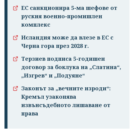
ЕС санкционира 5-ма шефове от
руския военно-промишлен
комплекс
Исландия може да влезе в ЕС с
Черна гора през 2028 г.
Терзиев подписа 5-годишен
договор за боклука на „Слатина“,
„Изгрев“ и „Подуяне“
Законът за „вечните изроди“:
Кремъл узаконява
извънсъдебното лишаване от
права