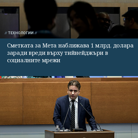
ТЕХНОЛОГИИ
Сметката за Мета наближава 1 млрд. долара
заради вреди върху тийнейджъри в
социалните мрежи