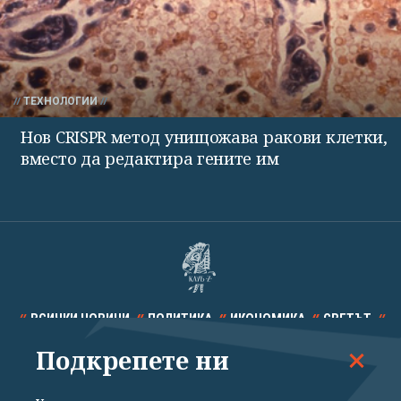
ТЕХНОЛОГИИ
Нов CRISPR метод унищожава ракови клетки,
вместо да редактира гените им
ВСИЧКИ НОВИНИ
ПОЛИТИКА
ИКОНОМИКА
СВЕТЪТ
Подкрепете ни
СПОРТ
КУЛТУРА
ТЕХНОЛОГИИ
КАЛЕЙДОСКОП
МНЕНИЯ