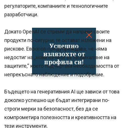
регулаторите, компаниите и технологичните
разработчици.
Докато OpenAI се стреми да направи своите
продукти по-сигурни, те остават изложени на
Успешно
рискове. Европол предупреждава, че няма
излязохте от
недостиг на „нови начини за заобикаляне на
профила си!
защитите,“ което подчертава необходимостта от
непрекъснато наблюдение и подобрение.
Бъдещето на генеративния AI ще зависи от това
доколко успешно ще бъдат интегрирани по-
строги мерки за безопасност, без да се
компрометира полезността и креативността на
тези инструменти.