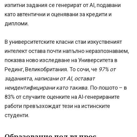
изпитни задания се генерират от AI, подавани
като автентични и оценявани за кредити и
дипломи.
В университетските класни стаи изкуственият
интелект остава почти напълно неразпознаваем,
показва ново изследване на Университета в
Рединг, Великобритания. То сочи, че
97% от
заданията, написани от AI, остават
неидентифицирани като такива.
По-лошото – в
83% от случаите оценките на AI-генерираните
работи превъзхождат тези на истинските
студенти.
Образование под въпрос