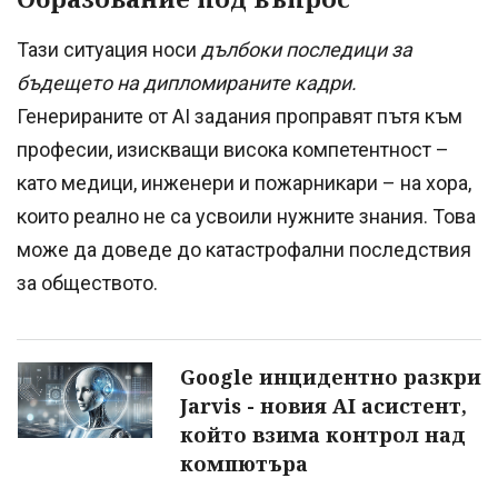
Тази ситуация носи
дълбоки последици за
бъдещето на дипломираните кадри.
Генерираните от AI задания проправят пътя към
професии, изискващи висока компетентност –
като медици, инженери и пожарникари – на хора,
които реално не са усвоили нужните знания. Това
може да доведе до катастрофални последствия
за обществото.
Google инцидентно разкри
Jarvis - новия AI асистент,
който взима контрол над
компютъра