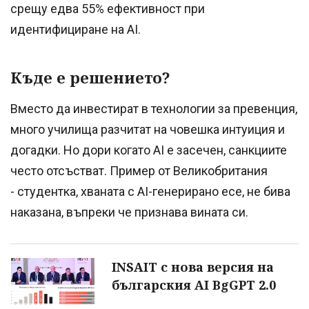
срещу едва 55% ефективност при
идентифициране на AI.
Къде е решението?
Вместо да инвестират в технологии за превенция,
много училища разчитат на човешка интуиция и
догадки. Но дори когато AI е засечен, санкциите
често отсъстват. Пример от Великобритания
- студентка, хваната с AI-генерирано есе, не бива
наказана, въпреки че признава вината си.
INSAIT с нова версия на
българския AI BgGPT 2.0