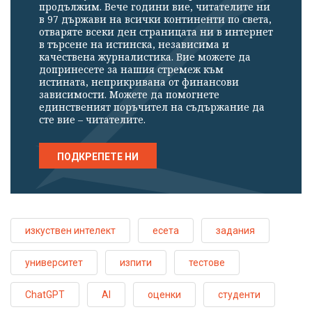
продължим. Вече години вие, читателите ни
в 97 държави на всички континенти по света,
отваряте всеки ден страницата ни в интернет
в търсене на истинска, независима и
качествена журналистика. Вие можете да
допринесете за нашия стремеж към
истината, неприкривана от финансови
зависимости. Можете да помогнете
единственият поръчител на съдържание да
сте вие – читателите.
ПОДКРЕПЕТЕ НИ
изкуствен интелект
есета
задания
университет
изпити
тестове
ChatGPT
AI
оценки
студенти