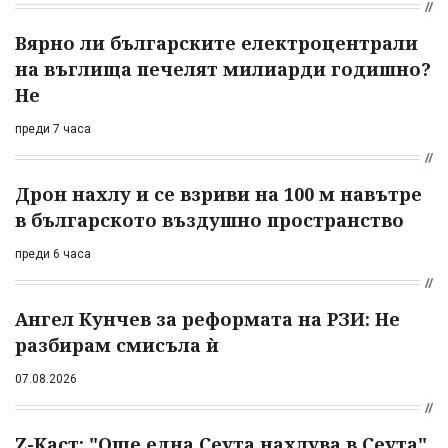
Вярно ли българските електроцентрали
на въглища печелят милиарди годишно?
Не
преди 7 часа
Дрон нахлу и се взриви на 100 м навътре
в българското въздушно пространство
преди 6 часа
Ангел Кунчев за реформата на РЗИ: Не
разбирам смисъла ѝ
07.08.2026
Z-Каст: "Още една Сеута нахлува в Сеута".