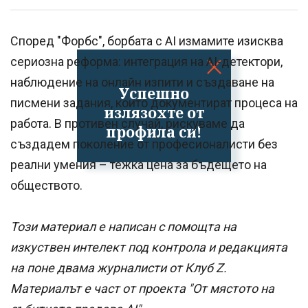
Според "Форбс", борбата с AI измамите изисква
сериозна реформа: интеграция на AI-детектори,
наблюдение на онлайн изпити и създаване на
Успешно
писмени задания, които документират процеса на
излязохте от
работа. В противен случай, рискуваме да
профила си!
създадем поколение от професионалисти без
реални умения – тежка цена за бъдещето на
обществото.
Този материал е написан с помощта на
изкуствен интелект под контрола и редакцията
на поне двама журналисти от Клуб Z.
Материалът е част от проекта "От мястото на