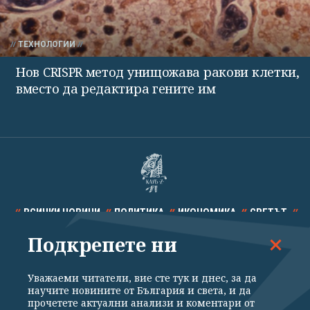
ТЕХНОЛОГИИ
Нов CRISPR метод унищожава ракови клетки,
вместо да редактира гените им
ВСИЧКИ НОВИНИ
ПОЛИТИКА
ИКОНОМИКА
СВЕТЪТ
Подкрепете ни
СПОРТ
КУЛТУРА
ТЕХНОЛОГИИ
КАЛЕЙДОСКОП
МНЕНИЯ
Уважаеми читатели, вие сте тук и днес, за да
научите новините от България и света, и да
прочетете актуални анализи и коментари от