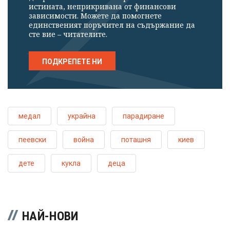
истината, неприкривана от финансови
зависимости. Можете да помогнете
единственият поръчител на съдържание да
сте вие – читателите.
ПОДКРЕПЕТЕ НИ
медал
украйна
парадиране
пеевски
война
поташня
киев
дете
кукла
деца
НАЙ-НОВИ