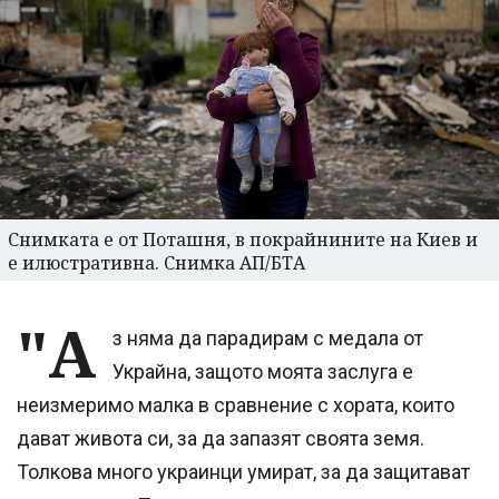
Снимката е от Поташня, в покрайнините на Киев и
е илюстративна. Снимка АП/БТА
"А
з няма да парадирам с медала от
Украйна, защото моята заслуга е
неизмеримо малка в сравнение с хората, които
дават живота си, за да запазят своята земя.
Толкова много украинци умират, за да защитават