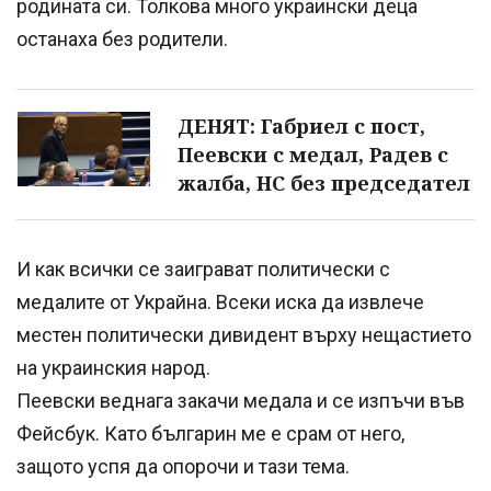
родината си. Толкова много украински деца
останаха без родители.
ДЕНЯТ: Габриел с пост,
Пеевски с медал, Радев с
жалба, НС без председател
И как всички се заиграват политически с
медалите от Украйна. Всеки иска да извлече
местен политически дивидент върху нещастието
на украинския народ.
Пеевски веднага закачи медала и се изпъчи във
Фейсбук. Като българин ме е срам от него,
защото успя да опорочи и тази тема.