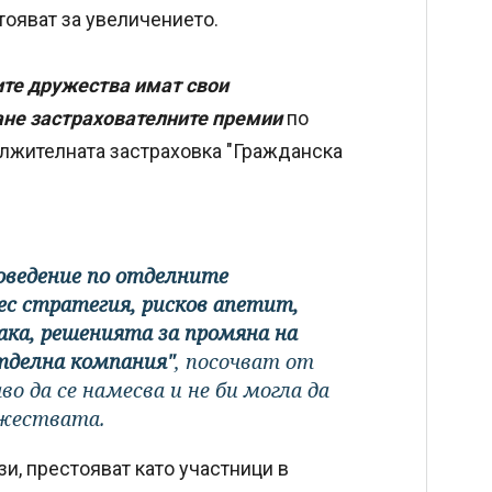
стояват за увеличението.
ите дружества имат свои
ане застрахователните премии
по
ължителната застраховка "Гражданска
оведение по отделните
ес стратегия, рисков апетит,
ака, решенията за промяна на
тделна компания"
, посочват от
о да се намесва и не би могла да
ужествата.
и, престояват като участници в