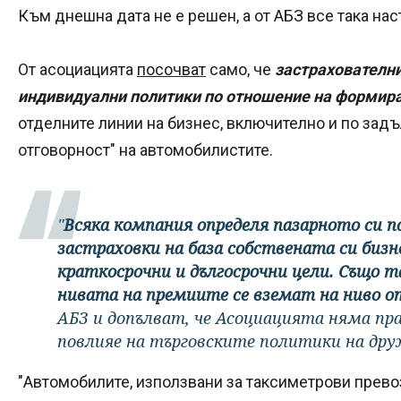
Към днешна дата не е решен, а от АБЗ все така на
От асоциацията
посочват
само, че
застрахователн
индивидуални политики по отношение на формир
отделните линии на бизнес, включително и по зад
отговорност" на автомобилистите.
"
Всяка компания определя пазарното си п
застраховки на база собствената си бизн
краткосрочни и дългосрочни цели. Също т
нивата на премиите се вземат на ниво о
АБЗ и допълват, че Асоциацията няма прав
повлияе на търговските политики на др
"Автомобилите, използвани за таксиметрови превоз