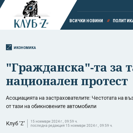
ВСИЧКИ НОВИНИ
ПОЛИТИК
ИКОНОМИКА
"Гражданска"-та за т
национален протест
Асоциацията на застрахователите: Честотата на въ
от тази на обикновените автомобили
15 ноември 2024 г., 09:59 ч.
Клуб 'Z'
последна редакция 15 ноември 2024 г., 09:59 ч.