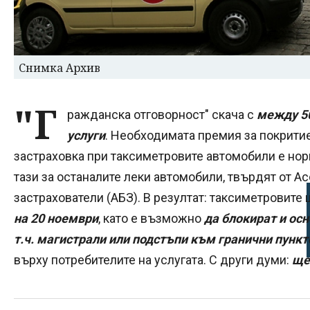
Снимка Архив
"Г
ражданска отговорност" скача с
между 50
услуги
. Необходимата премия за покрити
застраховка при таксиметровите автомобили е нор
тази за останалите леки автомобили, твърдят от А
застрахователи (АБЗ). В резултат: таксиметровите
на 20 ноември
, като е възможно
да блокират и осн
т.ч. магистрали или подстъпи към гранични пункт
върху потребителите на услугата. С други думи:
ще 