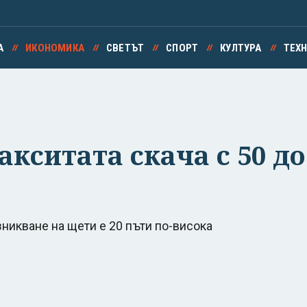
А
ИКОНОМИКА
СВЕТЪТ
СПОРТ
КУЛТУРА
ТЕХ
акситата скача с 50 до
зникване на щети е 20 пъти по-висока