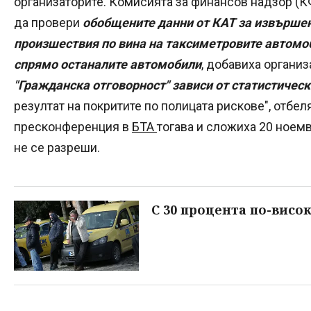
организаторите. Комисията за финансов надзор (КФ
да провери
обобщените данни от КАТ за извърше
произшествия по вина на таксиметровите автомо
спрямо останалите автомобили
, добавиха организ
"Гражданска отговорност" зависи от статистичес
резултат на покритите по полицата рискове", отбел
пресконференция в
БТА
тогава и сложиха 20 ноемв
не се разреши.
С 30 процента по-висо