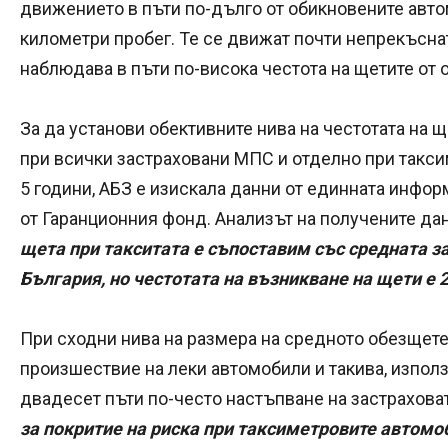
движението в пъти по-дълго от обикновените авто
километри пробег. Те се движат почти непрекъснат
наблюдава в пъти по-висока честота на щетите от о
За да установи обективните нива на честотата на 
при всички застраховани МПС и отделно при такс
5 години, АБЗ е изискала данни от единната инфо
от Гаранционния фонд. Анализът на получените дан
щета при такситата е съпоставим със средната з
България, но честотата на възникване на щети е 2
При сходни нива на размера на средното обезщете
произшествие на леки автомобили и такива, изпол
двадесет пъти по-често настъпване на застрахова
за покритие на риска при таксиметровите автомоб