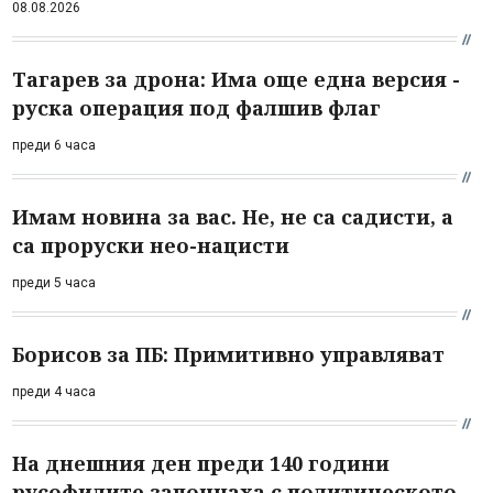
08.08.2026
Тагарев за дрона: Има още една версия -
руска операция под фалшив флаг
преди 6 часа
Имам новина за вас. Не, не са садисти, а
са проруски нео-нацисти
преди 5 часа
Борисов за ПБ: Примитивно управляват
преди 4 часа
На днешния ден преди 140 години
русофилите започнаха с политическото