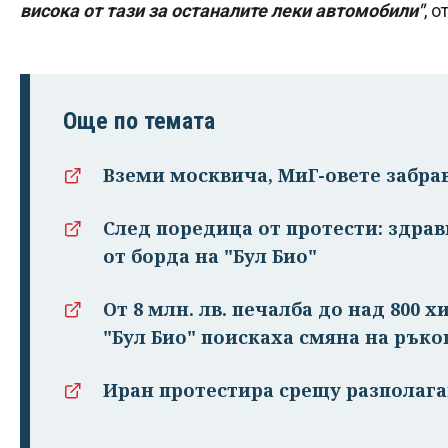
висока от тази за останалите леки автомобили"
, 
Още по темата
Вземи москвича, МиГ-овете забра
След поредица от протести: здра
от борда на "Бул Био"
От 8 млн. лв. печалба до над 800 х
"Бул Био" поискаха смяна на рък
Иран протестира срещу разполага