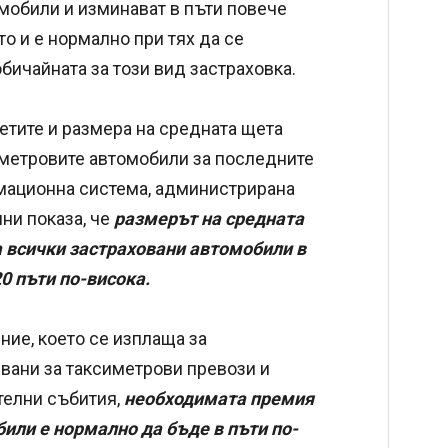
мобили и изминават в пъти повече
о и е нормално при тях да се
бичайната за този вид застраховка.
щетите и размера на средната щета
иметровите автомобили за последните
рмационна система, администрирана
ни показа, че
размерът на средната
а всички застраховани автомобили в
0 пъти по-висока.
ние, което се изплаща за
звани за таксиметрови превози и
телни събития,
необходимата премия
или е нормално да бъде в пъти по-