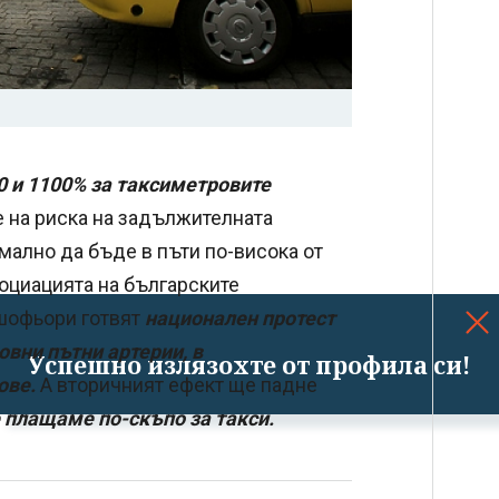
 и 1100% за таксиметровите
е на риска на задължителната
мално да бъде в пъти по-висока от
социацията на българските
 шофьори готвят
национален протест
овни пътни артерии, в
Успешно излязохте от профила си!
ове.
А вторичният ефект ще падне
плащаме по-скъпо за такси.