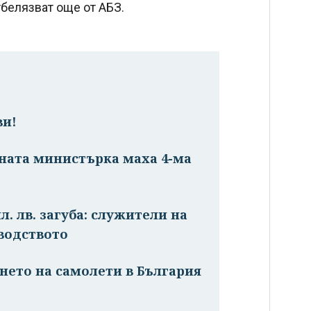
отбелязват още от АБЗ.
ви!
вната министърка маха 4-ма
ил. лв. загуба: служители на
оводството
нето на самолети в България