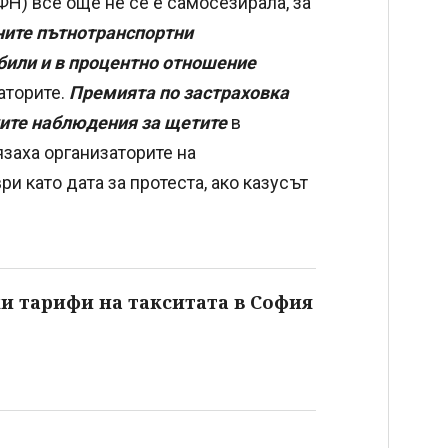
Н) все още не се е самосезирала, за
ните пътнотранспортни
били и в процентно отношение
аторите.
Премията по застраховка
ките наблюдения за щетите
в
язаха организаторите на
ри като дата за протеста, ако казусът
ки тарифи на такситата в София