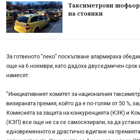
Таксиметрови шофьори
на стоянки
За готвеното "леко" поскъпване алармираха обед
още на 6 ноември, като дадоха двуседмичен срок 
намесят.
"Инициативният комитет за националния таксиметр
визираната премия, който да е по-голям от 50 %, 
Комисията за защита на конкуренцията (КЗК) и Ко
(КЗП) все още не са се самосезирали, за да устан
едновременното и драстично вдигане на премията 