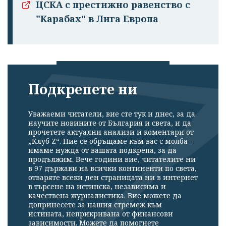
ЦСКА с престижно равенство с
"Карабах" в Лига Европа
Подкрепете ни
Успешно
излязохте от
Уважаеми читатели, вие сте тук и днес, за да
профила си!
научите новините от България и света, и да
прочетете актуални анализи и коментари от
„Клуб Z“. Ние се обръщаме към вас с молба –
имаме нужда от вашата подкрепа, за да
продължим. Вече години вие, читателите ни
в 97 държави на всички континенти по света,
отваряте всеки ден страницата ни в интернет
в търсене на истинска, независима и
качествена журналистика. Вие можете да
допринесете за нашия стремеж към
истината, неприкривана от финансови
зависимости. Можете да помогнете