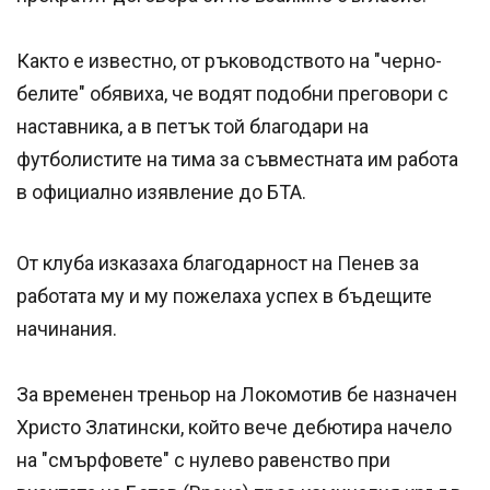
Както е известно, от ръководството на "черно-
белите" обявиха, че водят подобни преговори с
наставника, а в петък той благодари на
футболистите на тима за съвместната им работа
в официално изявление до БТА.
От клуба изказаха благодарност на Пенев за
работата му и му пожелаха успех в бъдещите
начинания.
За временен треньор на Локомотив бе назначен
Христо Златински, който вече дебютира начело
на "смърфовете" с нулево равенство при