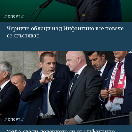
СПОРТ
Черните облаци над Инфантино все повече
се сгъстяват
СПОРТ
УЕФА свали доверието си от Инфантино