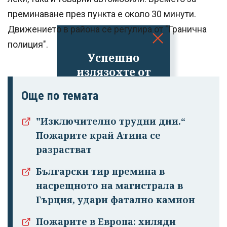
преминаване през пункта е около 30 минути.
Движението в района се регулира от "Гранична
полиция".
Успешно
излязохте от
профила си!
Още по темата
"Изключително трудни дни.“
Пожарите край Атина се
разрастват
Български тир премина в
насрещното на магистрала в
Гърция, удари фатално камион
Пожарите в Европа: хиляди