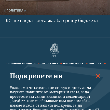
ПОЛИТИКА
КС ще гледа трета жалба срещу бюджета
ВСИЧКИ НОВИНИ
ПОЛИТИКА
ИКОНОМИКА
СВЕТЪТ
Подкрепете ни
СПОРТ
КУЛТУРА
ТЕХНОЛОГИИ
КАЛЕЙДОСКОП
МНЕНИЯ
Уважаеми читатели, вие сте тук и днес, за да
научите новините от България и света, и да
прочетете актуални анализи и коментари от
„Клуб Z“. Ние се обръщаме към вас с молба –
имаме нужда от вашата подкрепа, за да
продължим. Вече години вие, читателите ни в 97