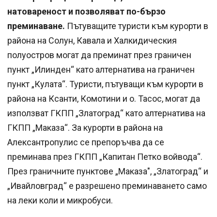
натовареност и позволяват по-бързо
преминаване.
Пътуващите туристи към курорти в
района на Солун, Кавала и Халкидическия
полуостров могат да преминат през граничен
пункт „Илинден“ като алтернатива на граничен
пункт „Кулата“. Туристи, пътуващи към курорти в
района на Ксанти, Комотини и о. Тасос, могат да
използват ГКПП „Златоград“ като алтернатива на
ГКПП „Маказа“. За курорти в района на
Алексантропулис се препоръчва да се
преминава през ГКПП „Капитан Петко войвода“.
През граничните пунктове „Маказа", „Златоград“ и
„Ивайловград“ е разрешено преминаването само
на леки коли и микробуси.